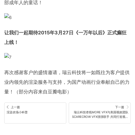
部成年人的童话！
让我们一起期待2015年3月27日《一万年以后》正式癫狂
上线！
再次感谢客户的盛情邀请，瑞云科技将一如既往为客户提供
业内领先的渲染服务与支持，为国产动画行业奉献自己的力
量！（部分内容来自豆瓣电影）
上一篇
下一篇
渲染农场小科普
瑞云科技牵线MORE VFX与美国视效团队
SCARECROW VFX强强联手 共同打造视效
帝国