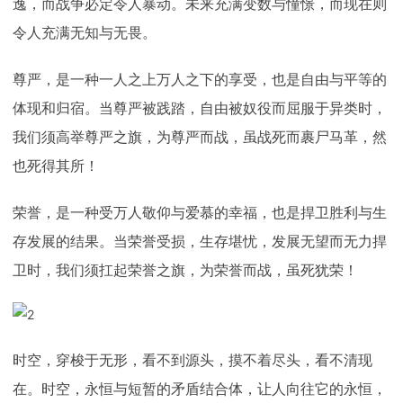
逸，而战争必定令人暴动。未来充满变数与憧憬，而现在则
下载
动画客户端
动画客户端
动画客户端
动画客户端
动画客户端
动画客户端
令人充满无知与无畏。
效果图客户端
效果图客户端
效果图客户端
效果图客户端
效果图客户端
效果图客户端
帮助/教程
尊严，是一种一人之上万人之下的享受，也是自由与平等的
体现和归宿。当尊严被践踏，自由被奴役而屈服于异类时，
登录
我们须高举尊严之旗，为尊严而战，虽战死而裹尸马革，然
也死得其所！
荣誉，是一种受万人敬仰与爱慕的幸福，也是捍卫胜利与生
存发展的结果。当荣誉受损，生存堪忧，发展无望而无力捍
卫时，我们须扛起荣誉之旗，为荣誉而战，虽死犹荣！
时空，穿梭于无形，看不到源头，摸不着尽头，看不清现
在。时空，永恒与短暂的矛盾结合体，让人向往它的永恒，