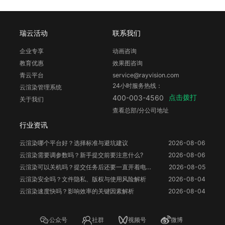
瑞云活动
联系我们
企业专享
动画咨询
教育优惠
效果图咨询
青云平台
service@rayvision.com
24小时服务热线：
云渲染管理系统
点击拨打
400-003-4560
关于我们
查看总部/分公司地址
行业资讯
云渲染哪个平台好？选择标准与避坑建议
2026-08-06
云渲染需要调参数吗？新手提交前要注意什么?
2026-08-06
云渲染可以关机吗？提交任务后还要一直开着电脑吗？
2026-08-05
云渲染安全吗？文件隐私、版权与使用风险解析
2026-08-04
云渲染速度快吗？影响效率的关键因素解析
2026-08-04
公众号
社群
视频号
微博