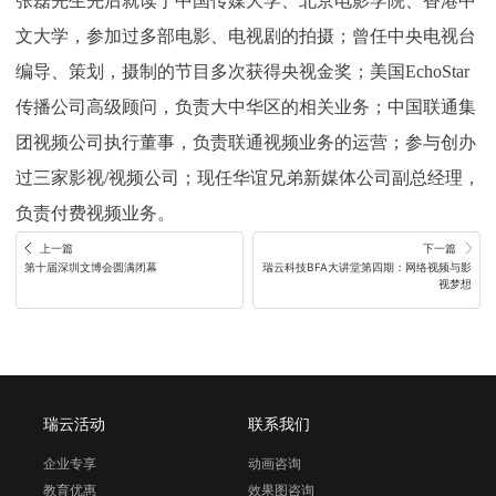
张磊先生先后就读于中国传媒大学、北京电影学院、香港中
文大学，参加过多部电影、电视剧的拍摄；曾任中央电视台
编导、策划，摄制的节目多次获得央视金奖；美国EchoStar
传播公司高级顾问，负责大中华区的相关业务；中国联通集
团视频公司执行董事，负责联通视频业务的运营；参与创办
过三家影视/视频公司；现任华谊兄弟新媒体公司副总经理，
负责付费视频业务。
上一篇
下一篇
第十届深圳文博会圆满闭幕
瑞云科技BFA大讲堂第四期：网络视频与影
视梦想
瑞云活动
联系我们
企业专享
动画咨询
教育优惠
效果图咨询