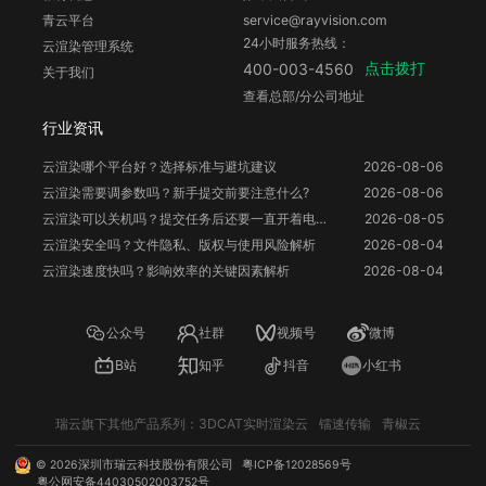
青云平台
service@rayvision.com
24小时服务热线：
云渲染管理系统
点击拨打
400-003-4560
关于我们
查看总部/分公司地址
行业资讯
云渲染哪个平台好？选择标准与避坑建议
2026-08-06
云渲染需要调参数吗？新手提交前要注意什么?
2026-08-06
云渲染可以关机吗？提交任务后还要一直开着电脑吗？
2026-08-05
云渲染安全吗？文件隐私、版权与使用风险解析
2026-08-04
云渲染速度快吗？影响效率的关键因素解析
2026-08-04
公众号
社群
视频号
微博
B站
知乎
抖音
小红书
瑞云旗下其他产品系列：
3DCAT实时渲染云
镭速传输
青椒云
©
2026
深圳市瑞云科技股份有限公司
粤ICP备12028569号
粤公网安备44030502003752号