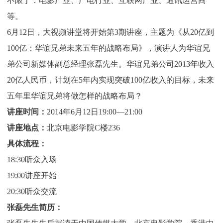
不限于：电影产业、广电行业、互联网产业、通讯运营商
下载
动画客户端
动画客户端
动画客户端
动画客户端
动画客户端
动画客户端
等。
6月12日，大视频讲堂将开始第3期讲座，主题为《从20亿到
效果图客户端
效果图客户端
效果图客户端
效果图客户端
效果图客户端
效果图客户端
帮助/教程
100亿：华谊兄弟未来五年的战略布局》，演讲人为华谊兄
登录
弟公司新媒体副总经理张磊先生。华谊兄弟公司2013年收入
20亿人民币，计划在5年内实现突破100亿收入的目标，未来
五年里华谊兄弟将做怎样的战略布局？
讲座时间：
2014年6月12日19:00—21:00
讲座地点：
北京电影学院C楼236
具体流程：
18:30听众入场
19:00讲座开始
20:30听众交流
张磊先生简历：