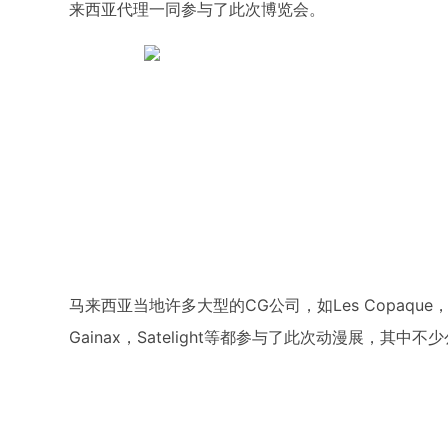
来西亚代理一同参与了此次博览会。
马来西亚当地许多大型的CG公司，如Les Copaque，G
Gainax，Satelight等都参与了此次动漫展，