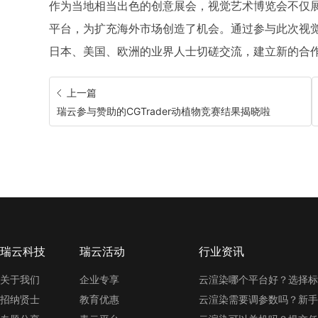
作为当地相当出色的创意展会，视觉艺术博览会不仅
平台，为扩充海外市场创造了机会。通过参与此次视
日本、美国、欧洲的业界人士切磋交流，建立新的合
上一篇
瑞云参与赞助的CGTrader动植物竞赛结果揭晓啦
瑞云科技
瑞云活动
行业资讯
关于我们
企业专享
云渲染哪个平台好？选择标
招纳贤士
教育优惠
云渲染需要调参数吗？新手