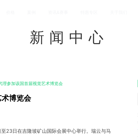
价格
案例
资讯&赛事
特惠专区
关于我们
新闻中心
代理参加该国首届视觉艺术博览会
艺术博览会
1日至23日在吉隆坡矿山国际会展中心举行。瑞云与马