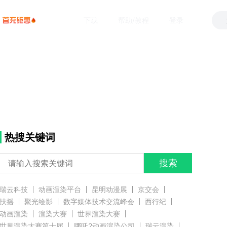
下载
帮助/教程
登录
热搜关键词
搜索
瑞云科技
动画渲染平台
昆明动漫展
京交会
扶摇
聚光绘影
数字媒体技术交流峰会
西行纪
动画渲染
渲染大赛
世界渲染大赛
世界渲染大赛第十届
哪吒2动画渲染公司
瑞云渲染