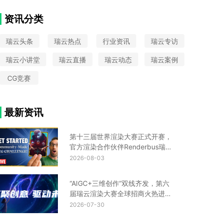
VAX
大圣归来
中国国际动漫节
Python
CIS设计
Turtle渲染器
星火国际设计奖
资讯分类
金鸡百花奖
UE云渲染平台
瑞云头条
瑞云热点
行业资讯
瑞云专访
瑞云小讲堂
瑞云直播
瑞云动态
瑞云案例
CG竞赛
最新资讯
第十三届世界渲染大赛正式开赛，
官方渲染合作伙伴Renderbus瑞云
渲染助您渲力全开！
2026-08-03
“AIGC+三维创作”双线齐发，第六
届瑞云渲染大赛全球招商火热进行
中！
2026-07-30