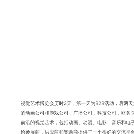
视觉艺术博览会历时3天，第一天为B2B活动，后两
的动画公司和游戏公司，广播公司，科技公司，财务
前沿的视觉艺术，包括动画、动漫、电影、音乐和电
给参展商，供应商和赞助商提供了一个很好的交流平