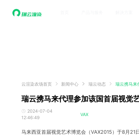
首页
产品与服务
解决方案
云渲染农场首页
新闻中心
瑞云动态
瑞云携马来
瑞云携马来代理参加该国首届视觉
2024-07-04
VAX
12:46:49
马来西亚首届视觉艺术博览会（VAX2015）于8月2