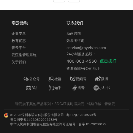
瑞云活动
联系我们
企业专享
动画咨询
教育优惠
效果图咨询
青云平台
service@rayvision.com
24小时服务热线：
云渲染管理系统
点击拨打
400-003-4560
关于我们
查看总部/分公司地址
公众号
社群
视频号
微博
B站
知乎
抖音
小红书
瑞云旗下其他产品系列：
3DCAT实时渲染云
镭速传输
青椒云
©
2026
深圳市瑞云科技股份有限公司
粤ICP备12028569号
粤公网安备44030502003752号
中华人民共和国增值电信业务经营许可证编号：合字 B1-20200125