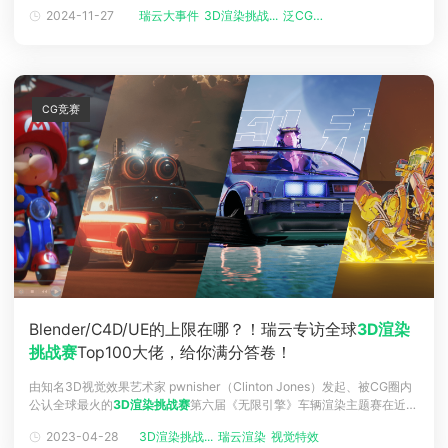
3DCAT元宇宙实时渲染云协办，国内火爆瞩目的专业赛事算联视界 元生
2024-11-27
瑞云大事件
3D渲染挑战...
泛CG聚未来
万象第二届瑞云3D渲染动画创作大赛线上颁奖典礼在Renderbus瑞云渲
染B站官方直播间圆满结束，最终获奖结果出炉啦！恭喜各位获奖选
CG竞赛
Blender/C4D/UE的上限在哪？！瑞云专访全球
3D渲染
挑战赛
Top100大佬，给你满分答卷！
由知名3D视觉效果艺术家 pwnisher（Clinton Jones）发起、被CG圈内
公认全球最火的
3D渲染挑战赛
第六届《无限引擎》车辆渲染主题赛在近日
公布了赛果！本次比赛共有4280位来自世界各地的CG艺术家提交了自己
2023-04-28
3D渲染挑战...
瑞云渲染
视觉特效
的作品，经过5周紧张评选，最终有16位国人大佬跻身全球前100！小编