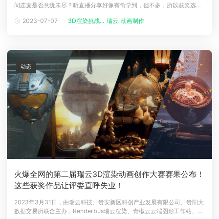
间连麦是否意犹未尽？听直播分享好像有偷学到，但不多，所以获奖选手
下载
的系列专场直播来啦！本期第四届泛CG实用技术分享会57期中，我们邀
动画客户端
动画客户端
动画客户端
动画客户端
动画客户端
动画客户端
2023-07-07
3D渲染挑战...
瑞云
动画制作
请到了专业组冠军作品《诅咒海盗》的作者彼尔德、专业组亚军作品《无
人响应》的作者Shuiguo，进行离线渲染创作出高完成度作品工作流异同
效果图客户端
效果图客户端
效果图客户端
效果图客户端
效果图客户端
效果图客户端
帮助/教程
演示，同时
登录
动态
火爆全网的第二届瑞云3D渲染动画创作大赛赛果公布！
这些获奖作品让评委直呼失业！
2023年3月31日，由瑞云科技、贵安新区科创产业发展有限公司、贵阳大
数据交易所联合主办，Renderbus瑞云渲染、青椒云云端图形工作站、