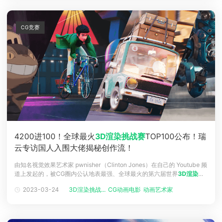
CG竞赛
4200进100！全球最火
3D渲染挑战赛
TOP100公布！瑞
云专访国人入围大佬揭秘创作流！
由知名视觉效果艺术家 pwnisher（Clinton Jones）在自己的 Youtube 频
道上发起的，被CG圈内公认地表最强、全球最火的第六届世界
3D渲染挑
战赛
终于在3月19日公布了赛果！pwnisher和特邀评委组在油管直播中评
2023-03-24
3D渲染挑战...
CG动画电影
动画艺术家
视觉特效
析了入围Top100的精彩作品，并选出了最终获奖的前五名作品。发起者
油管▲第六届世界
3D渲染挑战赛
的主题