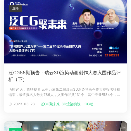
直播
泛CG55期预告：瑞云3D渲染动画创作大赛入围作品评
析（下）
历时91天，算联视界 元生万象第二届瑞云3D渲染动画创作大赛报名征稿
结束，最终报名人数为786人，入围作品共131个，其中专业组84个，学
生组47个，这些作品将进入80w奖池的最终角逐！在上次3月17日的 泛
2023-03-23
泛CG聚未来
3D渲染挑战...
CG动画电影
CG 聚未来 第四届实用技术线上分享会第54期线上直播分享会中,咱们邀请
到赛事专家评审团中的两位老师，为大家从多维度赏析大家的精彩作