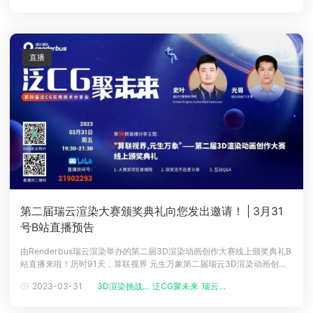
联系上了8位国人大佬进行专访，上周已经发了其中4位
直播
第二届瑞云渲染大赛颁奖典礼向您发出邀请！ | 3月31
号B站直播预告
由Renderbus瑞云渲染举办的第二届3D渲染动画创作大赛线上颁奖典礼B
站直播来啦！历时91天，算联视界 元生万象第二届瑞云3D渲染动画创作
大赛报名征稿结束，最终报名人数为786人，入围作品共131个，其中专
2023-03-31
3D渲染挑战...
泛CG聚未来
瑞云渲染
业组84个，学生组47个，这些作品将进入80w奖池的最终角逐！我们将
在B站举办一场线上颁奖典礼诚邀大家一起共同见证荣誉的诞生各大奖