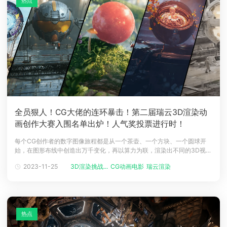
热点
全员狠人！CG大佬的连环暴击！第二届瑞云3D渲染动
画创作大赛入围名单出炉！人气奖投票进行时！
每个CG创作者的数字图像旅程都是从一个茶壶、一个方块、一个圆球开
始，在图形布线中创造出万千变化，再以算力为联，渲染出不同的3D视觉
世界。第二届瑞云3D渲染动画创作大赛以算联视界 元生万象为题，要求
2023-11-25
3D渲染挑战...
CG动画电影
瑞云渲染
动画艺术家
参赛者以主办方提供的球形3D动画模板为基础，进行7秒的动画创作，为
全国的新锐CG创作者提供了一个展示平台。本届大赛于2022年12月8日
开启，2
热点