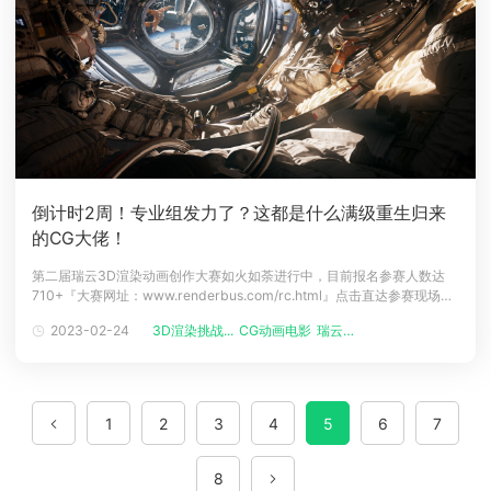
倒计时2周！专业组发力了？这都是什么满级重生归来
的CG大佬！
第二届瑞云3D渲染动画创作大赛如火如荼进行中，目前报名参赛人数达
710+『大赛网址：www.renderbus.com/rc.html』点击直达参赛现场上
次我们看到了学生组的作品：《你跟我说这是学生CG作品？大厂速来抢
2023-02-24
3D渲染挑战...
CG动画电影
瑞云渲染
人！》报名截稿倒计时2周！无所谓...专业组会出手......
↓
以下节选专业组
新增部分，动图质量有所压缩&dar
1
2
3
4
5
6
7
8