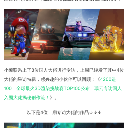
下载
动画客户端
动画客户端
动画客户端
动画客户端
动画客户端
动画客户端
效果图客户端
效果图客户端
效果图客户端
效果图客户端
效果图客户端
效果图客户端
帮助/教程
登录
小编联系上了8位国人大佬进行专访，上周已经发了其中4位
大佬的采访特辑，感兴趣的小伙伴可以回顾：《
4200进
100！全球最火3D渲染挑战赛TOP100公布！瑞云专访国人
入围大佬揭秘创作流！
》。
以下是4位上期专访大佬的作品↓↓↓