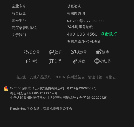
企业专享
动画咨询
教育优惠
效果图咨询
青云平台
service@rayvision.com
24小时服务热线：
云渲染管理系统
点击拨打
400-003-4560
关于我们
查看总部/分公司地址
公众号
社群
视频号
微博
B站
知乎
抖音
小红书
瑞云旗下其他产品系列：
3DCAT实时渲染云
镭速传输
青椒云
©
2026
深圳市瑞云科技股份有限公司
粤ICP备12028569号
粤公网安备44030502003752号
中华人民共和国增值电信业务经营许可证编号：合字 B1-20200125
Renderbus
渲染农场
，海量机器
云渲染
平台