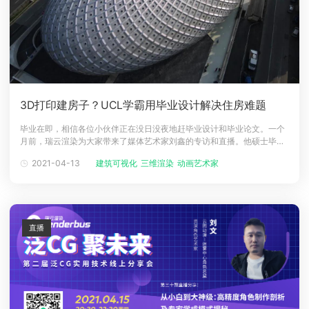
3D打印建房子？UCL学霸用毕业设计解决住房难题
毕业在即，相信各位小伙伴正在没日没夜地赶毕业设计和毕业论文。一个
月前，瑞云渲染为大家带来了媒体艺术家刘鑫的专访和直播。他硕士毕业
于美国南加州建筑学院（SCI-Arc）建筑学专业，凭借毕业设计作品《奇
2021-04-13
建筑可视化
三维渲染
动画艺术家
异购物车》（Phygital Shopping Cart）斩获“建筑可视化领域的奥斯卡”-
-CGarchitect国际建筑3D大赛 （2020
直播