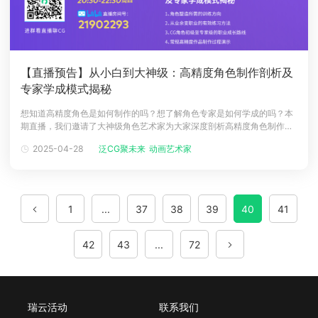
【直播预告】从小白到大神级：高精度角色制作剖析及
专家学成模式揭秘
想知道高精度角色是如何制作的吗？想了解角色专家是如何学成的吗？本
期直播，我们邀请了大神级角色艺术家为大家深度剖析高精度角色制作过
程。角色大神教你如何有效练习，从业余变职业！一、嘉宾介绍分享嘉
2025-04-28
泛CG聚未来
动画艺术家
宾：刘文云图动漫-迷雾中心角色总监资深角色艺术家十年CG角色制作经
验，现任云图动漫迷雾中心的角色总监，与腾讯、网易、西山居、完美世
界、37游戏、多益、
1
...
37
38
39
40
41
42
43
...
72
瑞云活动
联系我们