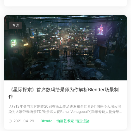
场景中放置对象。创建环境、添加道具和工具箱，就像将对象拖放
专访
《星际探索》首席数码绘景师为你解析Blender场景制
作
入行13年参与大片制作20部有余工作足迹遍布全世界8个国家今天瑞云渲
染为大家带来场景TD/绘景师大佬Rahul Venugopal的独家专访人物介绍
Rahul Venugopal场景TD/绘景师Rahul Venugopal入行13年，如今在
2021-04-29
Blende...
动画艺术家
瑞云渲染
Framestore加拿大蒙特利尔分公司担任场景TD和绘景师。他曾先后在
MPC，MR. X，DNE