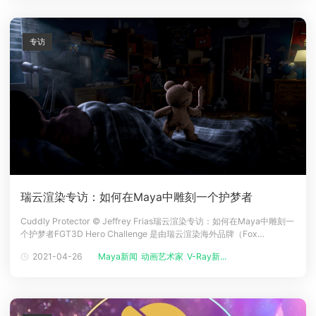
专访
瑞云渲染专访：如何在Maya中雕刻一个护梦者
Cuddly Protector © Jeffrey Frias瑞云渲染专访：如何在Maya中雕刻一
个护梦者FGT3D Hero Challenge 是由瑞云渲染海外品牌（Fox
Renderfarm）主办的第二届FGT3D挑战赛，该比赛面向所有CG艺术
2021-04-26
Maya新闻
动画艺术家
V-Ray新...
家。在比赛中，我们看到了许多创意无限又制作精美的CG作品，见证了世
界各地的CG艺术家们