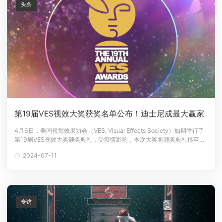
头条
第19届VES视效大奖获奖名单公布！迪士尼成最大赢家
4月6日，美国视觉效果协会（VES, Visual Effects Society）如期举行了
第19届VES视效大奖颁奖典礼，受疫情影响，本次大奖将颁奖典礼移至线
上举行。《心灵奇旅》斩获包括最佳动画电影视觉效果（Outstanding
2024-07-11
Visual Effects in an Animated Feature）等5项大奖，《曼达洛人2》拿
专访