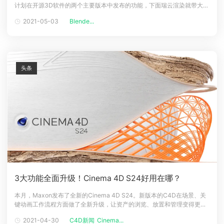
计划在开源3D软件的两个主要版本中发布的功能，下面瑞云渲染就带大家
下载
来具体看看。库覆盖系统的持续工作，新的几何节点和Grease Pencil工
动画客户端
动画客户端
动画客户端
动画客户端
动画客户端
动画客户端
2021-05-03
Blende...
具集都将在Blender2.93中推出，目前计划于5月下旬发布。而Blender
3.0将计划于今年的第三季度发布
效果图客户端
效果图客户端
效果图客户端
效果图客户端
效果图客户端
效果图客户端
帮助/教程
登录
头条
3大功能全面升级！Cinema 4D S24好用在哪？
本月，Maxon发布了全新的Cinema 4D S24。新版本的C4D在场景、关
键动画工作流程方面做了全新升级，让资产的浏览、放置和管理变得更加
简单直观，快捷易用。节点系统的升级也没有停下脚步，变得更加强大。
2021-04-30
C4D新闻
Cinema...
01、放置工具Cinema 4D为创作者提供了直观而强大的放置工具，用于在