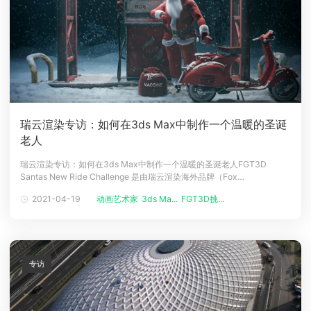
瑞云渲染专访：如何在3ds Max中制作一个温暖的圣诞
老人
瑞云渲染专访：如何在3ds Max中制作一个温暖的圣诞老人FGT3D
Santas New Ride Challenge 是由瑞云渲染海外品牌（Fox
Renderfarm）主办的第三届FGT3D挑战赛，该比赛面向所有CG艺术
2021-04-19
动画艺术家
3ds Ma...
FGT3D挑...
家。在比赛中，我们看到了许多创意无限又制作精美的CG作品，见证了世
界各地的CG艺术家们强烈的创作热情和艺术才能。来
专访