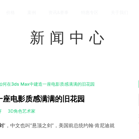
价格
案例
资讯&赛事
特惠专区
关于我们
新闻中心
如何在3ds Max中建造一座电影质感满满的旧花园
造一座电影质感满满的旧花园
赛
3D角色艺术家
剑
”，中文也叫“悬顶之剑”，美国前总统约翰·肯尼迪就
。