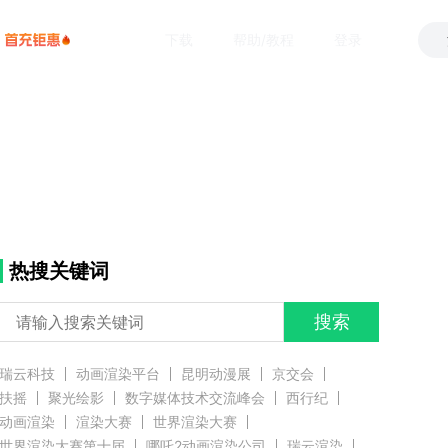
下载
帮助/教程
登录
热搜关键词
搜索
瑞云科技
动画渲染平台
昆明动漫展
京交会
扶摇
聚光绘影
数字媒体技术交流峰会
西行纪
动画渲染
渲染大赛
世界渲染大赛
世界渲染大赛第十届
哪吒2动画渲染公司
瑞云渲染