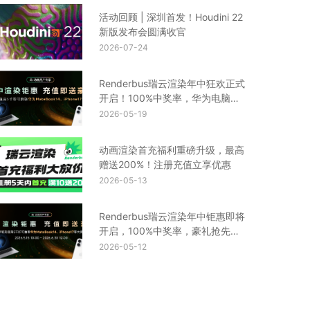
活动回顾 | 深圳首发！Houdini 22
新版发布会圆满收官
2026-07-24
Renderbus瑞云渲染年中狂欢正式
开启！100%中奖率，华为电脑、
iPhone17等你来拿
2026-05-19
动画渲染首充福利重磅升级，最高
赠送200%！注册充值立享优惠
2026-05-13
Renderbus瑞云渲染年中钜惠即将
开启，100%中奖率，豪礼抢先
看！
2026-05-12