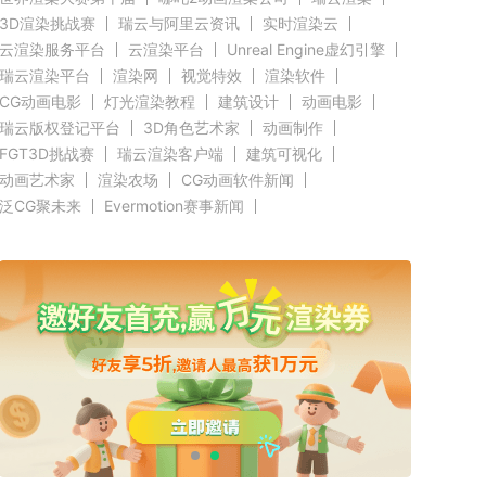
3D渲染挑战赛
瑞云与阿里云资讯
实时渲染云
云渲染服务平台
云渲染平台
Unreal Engine虚幻引擎
瑞云渲染平台
渲染网
视觉特效
渲染软件
CG动画电影
灯光渲染教程
建筑设计
动画电影
瑞云版权登记平台
3D角色艺术家
动画制作
FGT3D挑战赛
瑞云渲染客户端
建筑可视化
动画艺术家
渲染农场
CG动画软件新闻
泛CG聚未来
Evermotion赛事新闻
CGTrader渲染新闻
RenderMan新闻
渲染客户端快讯
C4D新闻
Autodesk新闻
好莱坞影视云渲染
奥斯卡渲染资讯
Renderbus新闻
CG渲染新闻
Siggraph新闻
Blender新闻
GPU渲染
CPU渲染
Redshift新闻
3ds Max新闻
瑞云科技
瑞云大事件
原力动画
CG英雄会
三维渲染
效果图设计大赛
效果图大赛
效果图客户端
瑞云
ZBrush新闻
Cinema 4D资讯
V-Ray新闻
渲染插件
Maya新闻
教育优惠
赤道
北京电影学院
全局照明
无偏差渲染
云栖大会