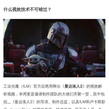
什么视效技术不可错过？
工业光魔（ILM）官方近两周释出《
曼达洛人2
》的视效解
析视频，本周更是邀请制作团队的大佬们齐聚一堂，其中包
括__《曼达洛人2》的导演、制作总监，以及ILM和卢卡斯影