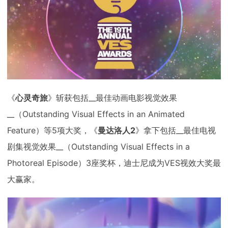
下载
动画客户端
动画客户端
动画客户端
动画客户端
动画客户端
动画客户端
效果图客户端
效果图客户端
效果图客户端
效果图客户端
效果图客户端
效果图客户端
帮助/教程
登录
《
心灵奇旅
》斩获包括__最佳动画电影视觉效果
__（Outstanding Visual Effects in an Animated
Feature）等5项大奖，《
曼达洛人2
》拿下包括__最佳电视
剧集视觉效果__（Outstanding Visual Effects in a
Photoreal Episode）3座奖杯，迪士尼成为VES视效大奖最
大赢家。