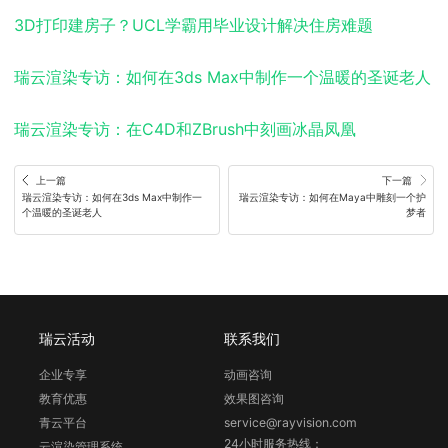
3D打印建房子？UCL学霸用毕业设计解决住房难题
瑞云渲染专访：如何在3ds Max中制作一个温暖的圣诞老人
瑞云渲染专访：在C4D和ZBrush中刻画冰晶凤凰
上一篇
下一篇
瑞云渲染专访：如何在3ds Max中制作一
瑞云渲染专访：如何在Maya中雕刻一个护
个温暖的圣诞老人
梦者
瑞云活动
联系我们
企业专享
动画咨询
教育优惠
效果图咨询
青云平台
service@rayvision.com
24小时服务热线：
云渲染管理系统