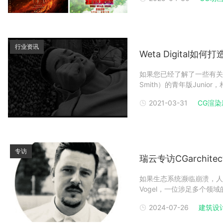
果斯彩条屋影业有限公司、
出品的动画电影《姜子
行业资讯
Weta Digita
如果您已经了解了一些有关Wet
Smith）的青年版Juni
重新已CG的方式创建。但是，
2021-03-31
CG渲染
的呢？小伙伴们一定很想了解We
专访
瑞云专访CGarchitec
如果生态系统濒临崩溃，人类
Vogel，一位涉足多个
题。Patrick Vogel设计师
2024-07-26
建筑设
CGarchitect 3D建筑