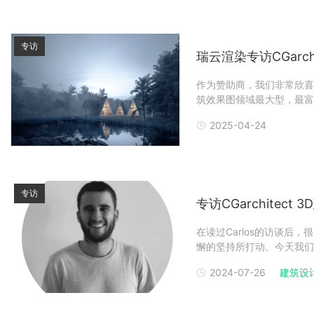
专访
瑞云渲染专访CGarc
作为赞助商，我们非常欣喜得看
筑效果图领域最大型，最富
学生都会前来参与。本届赛事
2025-04-24
获奖者和提名者！此次，我们
专访
专访CGarchitect 3
在读过Carlos的访谈
懈的坚持所打动。今天我们将继
奖学生(图像)单元提名者--Al
2024-07-26
建筑设
School-ing。鸣谢:School-