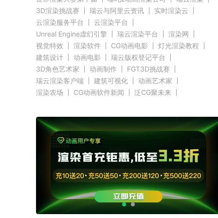
3D渲染挑战赛
瑞云与阿里云资讯
实时渲染云
云渲染服务平台
云渲染平台
Unreal Engine虚幻引擎
瑞云渲染平台
渲染网
视觉特效
渲染软件
CG动画电影
灯光渲染教程
建筑设计
动画电影
瑞云版权登记平台
3D角色艺术家
动画制作
FGT3D挑战赛
瑞云渲染客户端
建筑可视化
动画艺术家
渲染农场
CG动画软件新闻
泛CG聚未来
Evermotion赛事新闻
CGTrader渲染新闻
RenderMan新闻
渲染客户端快讯
C4D新闻
Autodesk新闻
好莱坞影视云渲染
奥斯卡渲染资讯
Renderbus新闻
CG渲染新闻
Siggraph新闻
Blender新闻
GPU渲染
CPU渲染
Redshift新闻
3ds Max新闻
瑞云科技
瑞云大事件
原力动画
CG英雄会
三维渲染
效果图设计大赛
效果图大赛
效果图客户端
瑞云
ZBrush新闻
Cinema 4D资讯
V-Ray新闻
渲染插件
Maya新闻
教育优惠
赤道
北京电影学院
全局照明
无偏差渲染