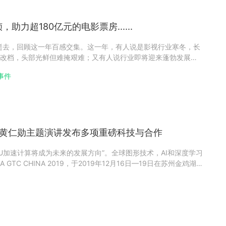
助力超180亿元的电影票房......
然逝去，回顾这一年百感交集。这一年，有人说是影视行业寒冬，长
改档，头部光鲜但难掩艰难；又有人说行业即将迎来蓬勃发展，
远......这一年，影视追梦人深藏着热爱，日夜兼程，努力向前，
事件
那天。这一年，瑞云人不忘初心，砥砺前行，伴你身旁推进度，
等 黄仁勋主题演讲发布多项重磅科技与合作
PU加速计算将成为未来的发展方向”。全球图形技术，AI和深度学习
 GTC CHINA 2019，于2019年12月16日—19日在苏州金鸡湖
TC CHINA 创有史以来规模之最，与会人数飙升至6100人，较
00人增加了250