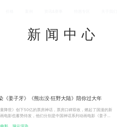
价格
案例
资讯&赛事
特惠专区
关于我们
新闻中心
染《姜子牙》《熊出没·狂野大陆》陪你过大年
童降世》创下50亿的票房神话，票房口碑双收，燃起了国漫的新
画电影也蓄势待发，他们分别是中国神话系列动画电影《姜子
出没狂野大陆》，皆采用瑞云渲染！大年初一，一战封神由霍尔
画电影
瑞云渲染