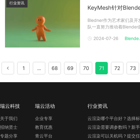
行业资讯
KeyMesh针对Ble
Bledner作为艺术家们
队一直努力推动着Blender
具，用于Blender中对
2024-07-26
Blende.
Pablo Dobarro以及Daniel 
1
...
68
69
70
71
72
73
瑞云科技
瑞云活动
行业资讯
关于我们
企业专享
云渲染哪个平台好？选择标
招纳贤士
教育优惠
云渲染需要调参数吗？新手
专题分享
青云平台
云渲染可以关机吗？提交任