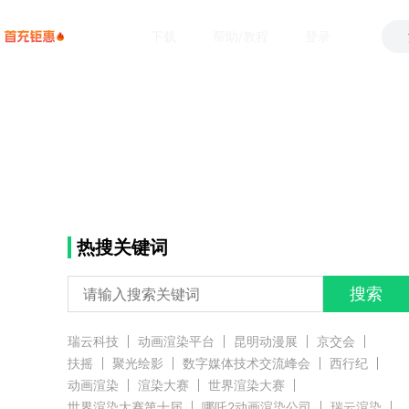
下载
帮助/教程
登录
热搜关键词
搜索
瑞云科技
动画渲染平台
昆明动漫展
京交会
扶摇
聚光绘影
数字媒体技术交流峰会
西行纪
动画渲染
渲染大赛
世界渲染大赛
世界渲染大赛第十届
哪吒2动画渲染公司
瑞云渲染