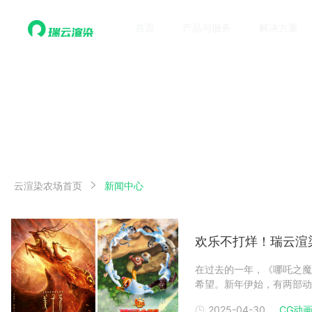
首页
产品与服务
解决方案
云渲染农场首页
新闻中心
欢乐不打烊！瑞云渲
在过去的一年，《哪吒之魔
希望。新年伊始，有两部动
牙》和合家欢动画电影《熊
2025-04-30
CG动