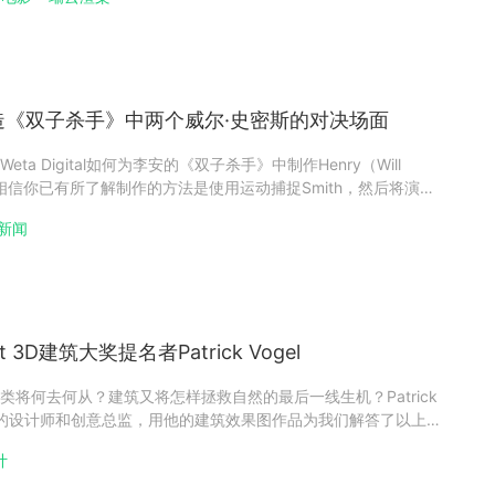
成都可可豆动画影视有限公司、北京中传合道文化发展有限公司
l如何打造《双子杀手》中两个威尔·史密斯的对决场面
a Digital如何为李安的《双子杀手》中制作Henry（Will
or，相信你已有所了解制作的方法是使用运动捕捉Smith，然后将演员
在拍摄Will Smith与Junior的场景时，又该如何完成这些制作
新闻
ta Digit
t 3D建筑大奖提名者Patrick Vogel
将何去何从？建筑又将怎样拯救自然的最后一线生机？Patrick
领域的设计师和创意总监，用他的建筑效果图作品为我们解答了以上问
来自：德国公司：ALT/SHIFT 《The Prophecy》：2019
计
大赛图片（非委托）单