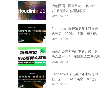
活动回顾 | 深圳首发！Houdini
22 新版发布会圆满收官
2026-07-24
Renderbus瑞云渲染年中狂欢正
式开启！100%中奖率，华为电
脑、iPhone17等你来拿
2026-05-19
动画渲染首充福利重磅升级，最
高赠送200%！注册充值立享优惠
2026-05-13
Renderbus瑞云渲染年中钜惠即
将开启，100%中奖率，豪礼抢先
看！
2026-05-12