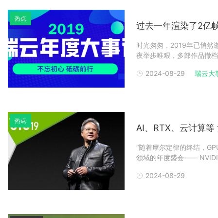
热点
过去一年渲染了2亿帧，
时光匆匆，2019年已悄
夜举步唯艰，多部作品撤档
处处是机会，未来的梦就在不
2024-08-29
瑞云大
积蓄力量，等待厚积薄发的
赶镜头
热点
AI、RTX、云计算
“随着摩尔定律的终结，G
领域的年度盛会—— NVIDIA
国际会议中心举办！本届 G
2024-08-29
GTC CHINA 2016的24