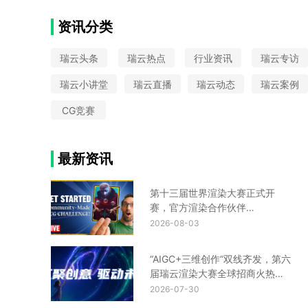
云栖大会
VAX
大圣归来
中国国际动漫节
Python
CIS设计
Turtle渲染器
星火国际设计奖
资讯分类
金鸡百花奖
UE云渲染平台
瑞云头条
瑞云热点
行业资讯
瑞云专访
瑞云小讲堂
瑞云直播
瑞云动态
瑞云案例
CG竞赛
最新资讯
第十三届世界渲染大赛正式开
赛，官方渲染合作伙伴
Renderbus瑞云渲染助您渲力全
2026-08-03
开！
“AIGC+三维创作”双线齐发，第六
届瑞云渲染大赛全球招商火热进
行中！
2026-07-30