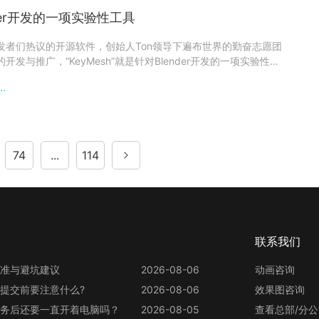
nder开发的一项实验性工具
及开发者们热议的开源软件，创始人Ton领导下遍布世界的勤奋志愿团
的开发与推广，“KeyMesh”就是针对Blender开发的一项实验性工
同一对象中的每帧创建不同的网格，目前还在还开发中。这个功能由
..
Martinez
74
...
114
联系我们
准与避坑建议
2026-08-06
动画咨询
提交前要注意什么?
2026-08-06
效果图咨询
务后还要一直开着电脑吗？
2026-08-05
查看总部/分