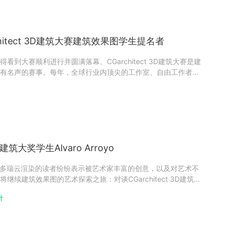
hitect 3D建筑大赛建筑效果图学生提名者
到大赛顺利进行并圆满落幕。CGarchitect 3D建筑大赛是建
有名声的赛事。每年，全球行业内顶尖的工作室、自由工作者和
的获奖者和提名者都已公布在CGarchitect官网中，恭喜所有的
很荣幸采访到学生（图像）单元的提名者Carlos
D建筑大奖学生Alvaro Arroyo
后，很多瑞云渲染的读者纷纷表示被艺术家丰富的创意，以及对艺术不
续建筑效果图的艺术探索之旅：对谈CGarchitect 3D建筑大
varo Arroyo。Alvaro Arroyo，来自西班牙的3D艺术家，就读于
计
in