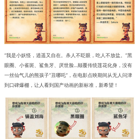
“我是小妖怪，逍遥又自在。杀人不眨眼，吃人不放盐。”黑
眼圈、小雀斑、鲨鱼牙、厌世脸...颠覆传统莲花化身，没有
一丝仙气儿的熊孩子“丑哪吒“，在电影点映期间从无人问津
到口碑爆棚，让人看到国产动画的新标准，新希望！