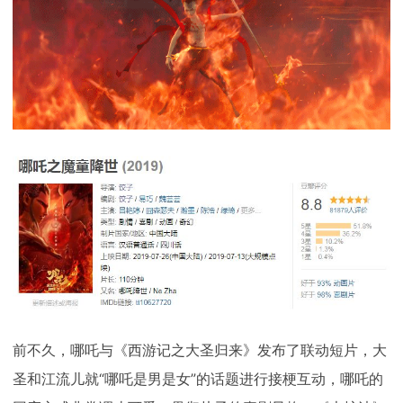
下载
动画客户端
动画客户端
动画客户端
动画客户端
动画客户端
动画客户端
效果图客户端
效果图客户端
效果图客户端
效果图客户端
效果图客户端
效果图客户端
帮助/教程
登录
前不久，哪吒与《西游记之大圣归来》发布了联动短片，大
圣和江流儿就“哪吒是男是女”的话题进行接梗互动，哪吒的