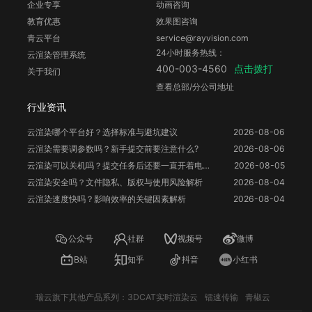
企业专享
动画咨询
教育优惠
效果图咨询
青云平台
service@rayvision.com
24小时服务热线：
云渲染管理系统
点击拨打
400-003-4560
关于我们
查看总部/分公司地址
行业资讯
云渲染哪个平台好？选择标准与避坑建议
2026-08-06
云渲染需要调参数吗？新手提交前要注意什么?
2026-08-06
云渲染可以关机吗？提交任务后还要一直开着电脑吗？
2026-08-05
云渲染安全吗？文件隐私、版权与使用风险解析
2026-08-04
云渲染速度快吗？影响效率的关键因素解析
2026-08-04
公众号
社群
视频号
微博
B站
知乎
抖音
小红书
瑞云旗下其他产品系列：
3DCAT实时渲染云
镭速传输
青椒云