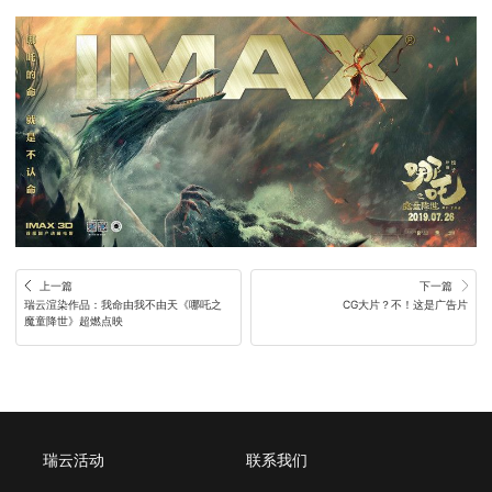
上一篇
下一篇
瑞云渲染作品：我命由我不由天《哪吒之
CG大片？不！这是广告片
魔童降世》超燃点映
瑞云活动
联系我们