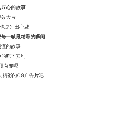
具匠心的故事
视效大片
也是别出心裁
现
每一帧最精彩的瞬间
易懂的故事
晚的吃下安利
很有趣呢
支精彩的CG广告片吧