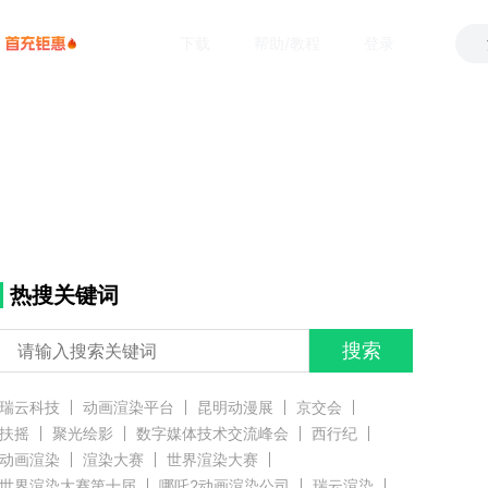
下载
帮助/教程
登录
热搜关键词
搜索
瑞云科技
动画渲染平台
昆明动漫展
京交会
扶摇
聚光绘影
数字媒体技术交流峰会
西行纪
动画渲染
渲染大赛
世界渲染大赛
世界渲染大赛第十届
哪吒2动画渲染公司
瑞云渲染