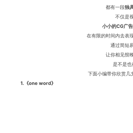
都有一段
独
不仅是
小小的CG广告
在有限的时间内去表
通过简短
让你相见恨
是不是也
下面小编带你欣赏几
1.《one word》