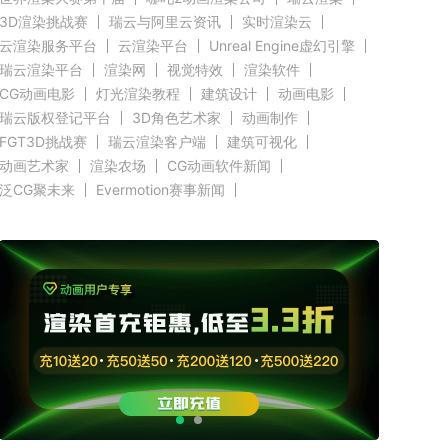
3D渲染挑战赛
瑞云与阿里云资讯
实时渲染云
云渲染服务平台
云渲染平台
Unreal Engine虚幻引擎
瑞云渲染平台
渲染网
视觉特效
渲染软件
CG动画电影
灯光渲染教程
建筑设计
动画电影
瑞云版权登记平台
3D角色艺术家
动画制作
FGT3D挑战赛
瑞云渲染客户端
建筑可视化
动画艺术家
渲染农场
CG动画软件新闻
泛CG聚未来
Evermotion赛事新闻
CGTrader渲染新闻
RenderMan新闻
渲染客户端快讯
C4D新闻
Autodesk新闻
好莱坞影视云渲染
奥斯卡渲染资讯
Renderbus新闻
CG渲染新闻
Siggraph新闻
Blender新闻
GPU渲染
CPU渲染
Redshift新闻
3ds Max新闻
瑞云科技
瑞云大事件
原力动画
CG英雄会
三维渲染
效果图设计大赛
效果图大赛
效果图客户端
瑞云
ZBrush新闻
Cinema 4D资讯
V-Ray新闻
渲染插件
Maya新闻
教育优惠
赤道
北京电影学院
全局照明
无偏差渲染
云栖大会