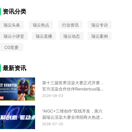
VAX
大圣归来
中国国际动漫节
Python
CIS设计
Turtle渲染器
星火国际设计奖
资讯分类
金鸡百花奖
UE云渲染平台
瑞云头条
瑞云热点
行业资讯
瑞云专访
瑞云小讲堂
瑞云直播
瑞云动态
瑞云案例
CG竞赛
最新资讯
第十三届世界渲染大赛正式开赛，
官方渲染合作伙伴Renderbus瑞云
渲染助您渲力全开！
2026-08-03
“AIGC+三维创作”双线齐发，第六
届瑞云渲染大赛全球招商火热进行
中！
2026-07-30