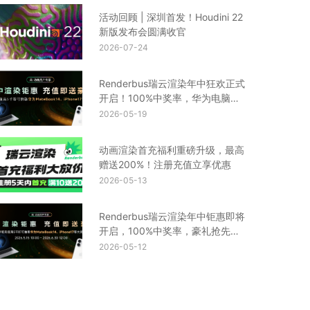
活动回顾 | 深圳首发！Houdini 22
新版发布会圆满收官
2026-07-24
Renderbus瑞云渲染年中狂欢正式
开启！100%中奖率，华为电脑、
iPhone17等你来拿
2026-05-19
动画渲染首充福利重磅升级，最高
赠送200%！注册充值立享优惠
2026-05-13
Renderbus瑞云渲染年中钜惠即将
开启，100%中奖率，豪礼抢先
看！
2026-05-12