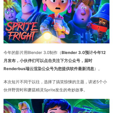
下载
动画客户端
动画客户端
动画客户端
动画客户端
动画客户端
动画客户端
效果图客户端
效果图客户端
效果图客户端
效果图客户端
效果图客户端
效果图客户端
帮助/教程
登录
今年的影片用Blender 3.0制作（
Blender 3.0预计今年12
月发布，小伙伴们可以点击关注下方公众号，届时
Renderbus瑞云渲染公众号为您提供软件最新消息
）。
本次短片不同于以往，选择了搞笑惊悚的主题，讲述5个小
伙伴野营时和蘑菇精灵Sprite发生的奇妙故事。