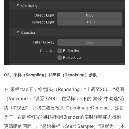
02、采样（Sampling）和降噪（Denoising）参数
在“采样”tab下，将“渲染（Rendering）”上调至200，“视图
（Viewport）”设置为100；在采样tab下的“降噪”中勾选“渲
染”和“视图”，并将二者更改为“OpenImageDenoise”。这是
为了__在调整灯光的时候利用Blender的实时降噪能力得到
更清晰的画面__。“起始采样（Start Sample）”设置为1（本