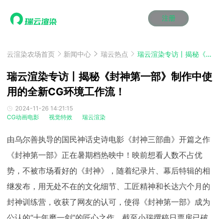
注册
动画渲染
动画渲染
动画渲染
动画渲染
动画渲染
动画渲染
首页
效果图渲染
效果图渲染
效果图渲染
效果图渲染
效果图渲染
效果图渲染
云渲染农场首页
新闻中心
瑞云热点
瑞云渲染专访丨揭秘《封神第一部》制作中使用的全新CG环境工作流！
Maya云渲染方案
Maya云渲染方案
Maya云渲染方案
Maya云渲染方案
Maya云渲染方案
Maya云渲染方案
产品服务
云制作
云制作
云制作
云制作
云制作
云制作
瑞云渲染专访丨揭秘《封神第一部》制作中使
3ds Max云渲染方案
3ds Max云渲染方案
3ds Max云渲染方案
3ds Max云渲染方案
3ds Max云渲染方案
3ds Max云渲染方案
云渲染管理系统
云渲染管理系统
云渲染管理系统
云渲染管理系统
云渲染管理系统
云渲染管理系统
用的全新CG环境工作流！
解决方案
Cinema 4D云渲染方案
Cinema 4D云渲染方案
Cinema 4D云渲染方案
Cinema 4D云渲染方案
Cinema 4D云渲染方案
Cinema 4D云渲染方案
瑞兔百宝箱
瑞兔百宝箱
瑞兔百宝箱
瑞兔百宝箱
瑞兔百宝箱
瑞兔百宝箱
动画价格
动画价格
动画价格
动画价格
动画价格
动画价格
2024-11-26 14:21:15
价格
CG动画电影
视觉特效
瑞云渲染
Blender 云渲染方案
Blender 云渲染方案
Blender 云渲染方案
Blender 云渲染方案
Blender 云渲染方案
Blender 云渲染方案
AI视频插帧
AI视频插帧
AI视频插帧
AI视频插帧
AI视频插帧
AI视频插帧
效果图价格
效果图价格
效果图价格
效果图价格
效果图价格
效果图价格
案例
由乌尔善执导的国民神话史诗电影《封神三部曲》开篇之作
Maya AI渲染方案
Maya AI渲染方案
Maya AI渲染方案
Maya AI渲染方案
Maya AI渲染方案
Maya AI渲染方案
云制作价格
云制作价格
云制作价格
云制作价格
云制作价格
云制作价格
新闻资讯
新闻资讯
新闻资讯
新闻资讯
新闻资讯
新闻资讯
《封神第一部》正在暑期档热映中！映前想看人数不占优
资讯&赛事
渲染百科
渲染百科
渲染百科
渲染百科
渲染百科
渲染百科
势，不被市场看好的《封神》，随着纪录片、幕后特辑的相
云渲染优惠攻略
云渲染优惠攻略
云渲染优惠攻略
云渲染优惠攻略
云渲染优惠攻略
云渲染优惠攻略
渲染大赛
渲染大赛
渲染大赛
渲染大赛
渲染大赛
渲染大赛
特惠专区
继发布，用无处不在的文化细节、工匠精神和长达六个月的
青云平台
青云平台
青云平台
青云平台
青云平台
青云平台
泛CG交流会
泛CG交流会
泛CG交流会
泛CG交流会
泛CG交流会
泛CG交流会
封神训练营，收获了网友的认可，使得《封神第一部》成为
关于我们
教育优惠
教育优惠
教育优惠
教育优惠
教育优惠
教育优惠
公认的“十年磨一剑”的匠心之作，截至小瑞撰稿日票房已破