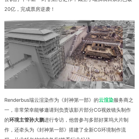
下载
20亿，完成票房逆袭！
动画客户端
动画客户端
动画客户端
动画客户端
动画客户端
动画客户端
效果图客户端
效果图客户端
效果图客户端
效果图客户端
效果图客户端
效果图客户端
帮助/教程
登录
Renderbus瑞云渲染作为《封神第一部》的
云渲染
服务商之
一，非常荣幸能够邀请到负责该影片部分CG视效镜头制作
的
环境主管孙大鹏
进行专访，他曾参与多部好莱坞大片制
作，还牵头为《封神第一部》搭建了全新CG环境制作流