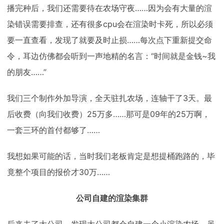
播完种后，我们还需要待在农场守夜……因为会有大量的渲
染错误需要排查，还有很多cpu会在渲染时卡死，所以必须
要一直查看，发现了就要及时止损……每次点下重新提交命
令，耳边仿佛都会听到一声地精的名言：“时间就是金钱~我
的朋友……”
我们三个制作外加导演，全天驻扎农场，连轴干了3天。最
后收费（向我们收费）25万多……那可是09年的25万啊，
一套三环的首付都够了……
我想如果可能的话，当时我们老板肯定是想提桶跑路的，毕
竟整个项目的报价才30万……
公司自建的渲染集群
后来去了大公司，发现大公司都会自建一个小渲染农场。虽