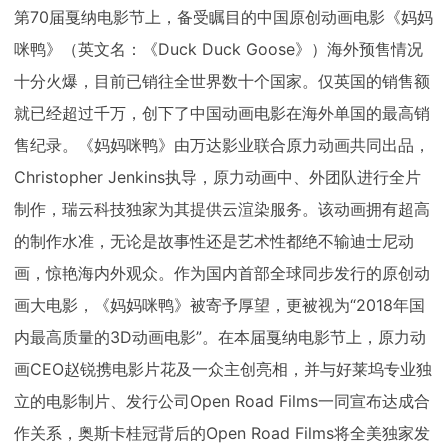
第70届戛纳电影节上，备受瞩目的中国原创动画电影《妈妈
咪鸭》（英文名：《Duck Duck Goose》）海外预售情况
十分火爆，目前已销往全世界数十个国家。仅英国的销售额
就已经超过千万，创下了中国动画电影在海外单国的最高销
售纪录。《妈妈咪鸭》由万达影业联合原力动画共同出品，
Christopher Jenkins执导，原力动画中、外团队进行全片
制作，瑞云科技独家为其提供云渲染服务。该动画拥有超高
的制作水准，无论是故事性还是艺术性都绝不输迪士尼动
画，惊艳海内外观众。作为国内首部全球同步发行的原创动
画大电影，《妈妈咪鸭》被寄予厚望，更被视为“2018年国
内最高质量的3D动画电影”。在本届戛纳电影节上，原力动
画CEO赵锐携电影片花及一众主创亮相，并与好莱坞专业独
立的电影制片、发行公司Open Road Films一同宣布达成合
作关系，奥斯卡桂冠背后的Open Road Films将全美独家发