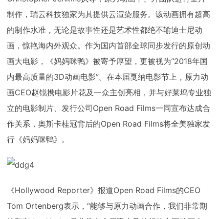
下载
制作，瑞云科技独家为其提供云渲染服务。该动画拥有超高
动画客户端
动画客户端
动画客户端
动画客户端
动画客户端
动画客户端
的制作水准，无论是故事性还是艺术性都绝不输迪士尼动
效果图客户端
效果图客户端
效果图客户端
效果图客户端
效果图客户端
效果图客户端
帮助/教程
画，惊艳海内外观众。作为国内首部全球同步发行的原创动
登录
画大电影，《妈妈咪鸭》被寄予厚望，更被视为“2018年国
内最高质量的3D动画电影”。在本届戛纳电影节上，原力动
画CEO赵锐携电影片花及一众主创亮相，并与好莱坞专业独
立的电影制片、发行公司Open Road Films一同宣布达成合
作关系，奥斯卡桂冠背后的Open Road Films将全美独家发
行《妈妈咪鸭》。
《Hollywood Reporter》报道Open Road Films的CEO
Tom Ortenberg表示，“能够与原力动画合作，我们非常期