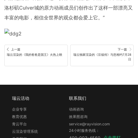
洛杉矶Culver城的原力动画成员们创作出了这样一部漂亮又
丰富的电影，相信全世界的观众都会爱上它。”
上一篇
下一篇
瑞云渲染的《我的爸爸是国王》火热上映
瑞云独家渲染的《豆福传》与您相约7月28
日
瑞云活动
联系我们
企业专享
动画咨询
教育优惠
效果图咨询
青云平台
service@rayvision.com
24小时服务热线：
云渲染管理系统
点击拨打
400-003-4560