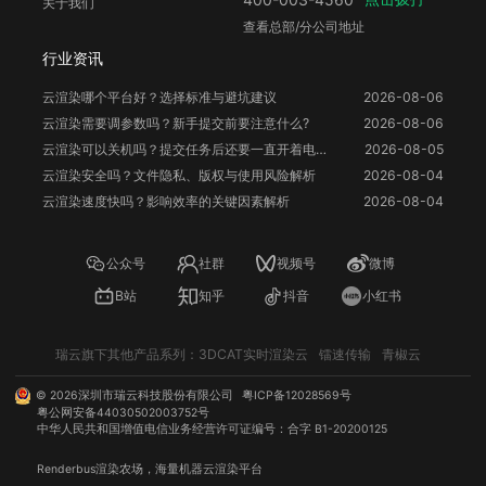
关于我们
查看总部/分公司地址
行业资讯
云渲染哪个平台好？选择标准与避坑建议
2026-08-06
云渲染需要调参数吗？新手提交前要注意什么?
2026-08-06
云渲染可以关机吗？提交任务后还要一直开着电脑吗？
2026-08-05
云渲染安全吗？文件隐私、版权与使用风险解析
2026-08-04
云渲染速度快吗？影响效率的关键因素解析
2026-08-04
公众号
社群
视频号
微博
B站
知乎
抖音
小红书
瑞云旗下其他产品系列：
3DCAT实时渲染云
镭速传输
青椒云
©
2026
深圳市瑞云科技股份有限公司
粤ICP备12028569号
粤公网安备44030502003752号
中华人民共和国增值电信业务经营许可证编号：合字 B1-20200125
Renderbus
渲染农场
，海量机器
云渲染
平台