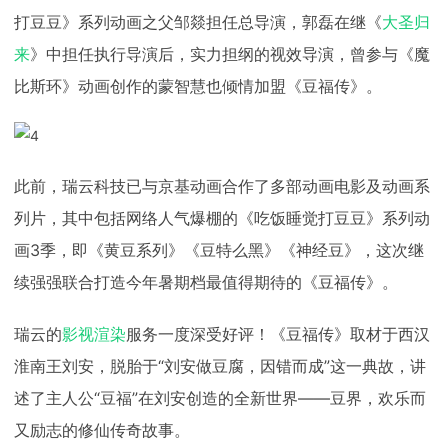
打豆豆》系列动画之父邹燚担任总导演，郭磊在继《
大圣归
下载
动画客户端
动画客户端
动画客户端
动画客户端
动画客户端
动画客户端
来
》中担任执行导演后，实力担纲的视效导演，曾参与《魔
效果图客户端
效果图客户端
效果图客户端
效果图客户端
效果图客户端
效果图客户端
帮助/教程
比斯环》动画创作的蒙智慧也倾情加盟《豆福传》。
登录
此前，瑞云科技已与京基动画合作了多部动画电影及动画系
列片，其中包括网络人气爆棚的《吃饭睡觉打豆豆》系列动
画3季，即《黄豆系列》《豆特么黑》《神经豆》，这次继
续强强联合打造今年暑期档最值得期待的《豆福传》。
瑞云的
影视渲染
服务一度深受好评！《豆福传》取材于西汉
淮南王刘安，脱胎于“刘安做豆腐，因错而成”这一典故，讲
述了主人公“豆福”在刘安创造的全新世界——豆界，欢乐而
又励志的修仙传奇故事。