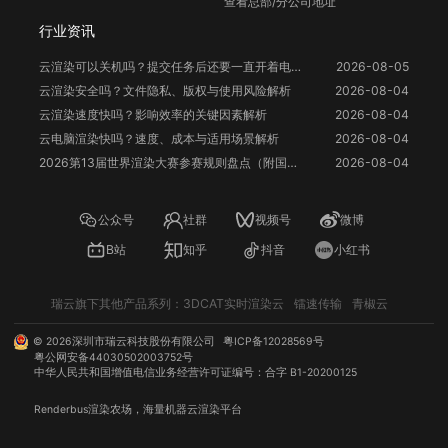
查看总部/分公司地址
行业资讯
云渲染可以关机吗？提交任务后还要一直开着电脑吗？
2026-08-05
云渲染安全吗？文件隐私、版权与使用风险解析
2026-08-04
云渲染速度快吗？影响效率的关键因素解析
2026-08-04
云电脑渲染快吗？速度、成本与适用场景解析
2026-08-04
2026第13届世界渲染大赛参赛规则盘点（附国人参赛福利）
2026-08-04
公众号
社群
视频号
微博
B站
知乎
抖音
小红书
瑞云旗下其他产品系列：
3DCAT实时渲染云
镭速传输
青椒云
©
2026
深圳市瑞云科技股份有限公司
粤ICP备12028569号
粤公网安备44030502003752号
中华人民共和国增值电信业务经营许可证编号：合字 B1-20200125
Renderbus
渲染农场
，海量机器
云渲染
平台