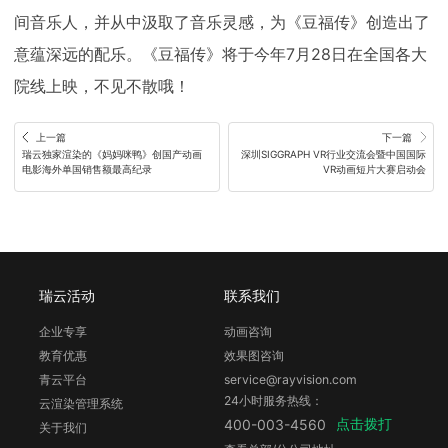
间音乐人，并从中汲取了音乐灵感，为《豆福传》创造出了
意蕴深远的配乐。《豆福传》将于今年7月28日在全国各大
院线上映，不见不散哦！
上一篇
下一篇
瑞云独家渲染的《妈妈咪鸭》创国产动画
深圳SIGGRAPH VR行业交流会暨中国国际
电影海外单国销售额最高纪录
VR动画短片大赛启动会
瑞云活动
联系我们
企业专享
动画咨询
教育优惠
效果图咨询
青云平台
service@rayvision.com
24小时服务热线：
云渲染管理系统
点击拨打
400-003-4560
关于我们