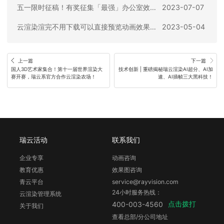
五一限时征稿！有奖征集「最强」办公室效果图！
2023-07-07
云渲染渲完不用下载可以直接预览动画效果？瑞云动画渲染网页端和客户端上新功能啦！
2023-05-04
上一篇
下一篇
国人3D艺术家集合！第十一届世界渲染大
技术创新 | 重磅揭秘瑞云渲染AI超分、AI加
赛开赛，瑞云系官方合作云渲染农场！
速、AI插帧三大黑科技！
瑞云活动
联系我们
企业专享
动画咨询
教育优惠
效果图咨询
青云平台
service@rayvision.com
24小时服务热线：
云渲染管理系统
点击拨打
400-003-4560
关于我们
查看总部/分公司地址