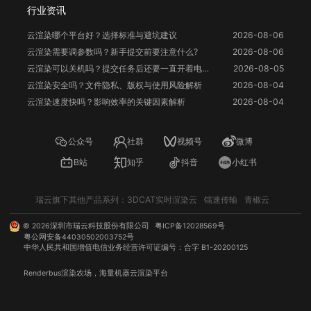
行业资讯
云渲染哪个平台好？选择标准与避坑建议
2026-08-06
云渲染需要调参数吗？新手提交前要注意什么?
2026-08-06
云渲染可以关机吗？提交任务后还要一直开着电脑吗？
2026-08-05
云渲染安全吗？文件隐私、版权与使用风险解析
2026-08-04
云渲染速度快吗？影响效率的关键因素解析
2026-08-04
公众号
社群
视频号
微博
B站
知乎
抖音
小红书
瑞云旗下其他产品系列：
3DCAT实时渲染云
镭速传输
青椒云
©
2026
深圳市瑞云科技股份有限公司
粤ICP备12028569号
粤公网安备44030502003752号
中华人民共和国增值电信业务经营许可证编号：合字 B1-20200125
Renderbus
渲染农场
，海量机器
云渲染
平台