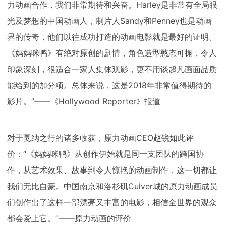
力动画合作，我们非常期待和兴奋。
Harley
是非常有全局眼
光及梦想的中国动画人，制片人
Sandy
和
Penney
也是动画
界的传奇，他们以往成功打造的动画电影就是最好的证明。
《妈妈咪鸭》有绝对原创的剧情，角色造型憨态可掬，令人
印象深刻，很适合一家人集体观影，更不用谈超凡画面品质
能给到的加分项。总体来说，这是
2018
年非常值得期待的
影片。”——《
Hollywood Reporter
》报道
对于戛纳之行的诸多收获，原力动画
CEO
赵锐如此评
价：“《妈妈咪鸭》从创作伊始就是同一支团队的跨国协
作，从艺术效果、故事到令人惊艳的动画制作，这一切都让
我们无比自豪。中国南京和洛杉矶
Culver
城的原力动画成员
们创作出了这样一部漂亮又丰富的电影，相信全世界的观众
都会爱上它。”——原力动画的评价