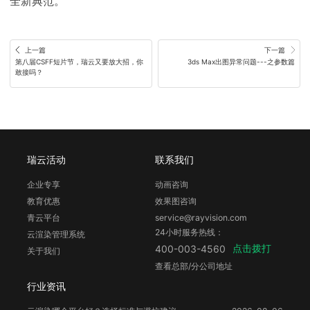
全新典范。
上一篇
下一篇
第八届CSFF短片节，瑞云又要放大招，你
3ds Max出图异常问题---之参数篇
敢接吗？
瑞云活动
联系我们
企业专享
动画咨询
教育优惠
效果图咨询
青云平台
service@rayvision.com
24小时服务热线：
云渲染管理系统
点击拨打
400-003-4560
关于我们
查看总部/分公司地址
行业资讯