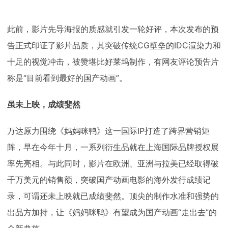
此前，影片先导海报的质感就引发一轮好评，本次发布的预
告正式印证了影片品质，其突破传统
CG
壁垒的
IDC
渲染力和
十足的视觉冲击，被赞堪比好莱坞制作，有网友评论预告片
称是“目前看到最好的国产动画”。
虽未上映，成绩斐然
万达原力围绕《妈妈咪鸭》这一国际
IP
打造了跨界营销矩
阵，早在今年十月，一系列衍生品就在上海国际品牌授权展
率先亮相。与此同时，影片在欧洲、亚洲与拉美已经取得破
千万美元的销售额，突破国产动画电影的海外发行成绩记
录，可谓还未上映就已成绩斐然。顶尖的制作水准和强势的
出品方加持，让《妈妈咪鸭》有望成为国产动画“走出去”的