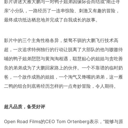
影片讲述大雁大鹏与一对鸭子姐弟因缘际会而结成
“南迁寻
亲”小分队，一路经历了一连串惊险、刺激又有趣的冒险，
最终成功抵达栖息地并完成了自我成长的故事。
影片中的三个主角性格各异，桀骜不驯的大鹏飞行技术高
超，一次追求特例独行的行动让脱离了大部队的他与嗷嗷待
哺的鸭子姐弟憇憇与黄淘淘相遇
，聪慧贴心的姐姐与贪吃善
良的弟弟成为了大鹏回家路上的伙伴。一个不靠谱的临时奶
爸，一个故作成熟的姐姐，一个淘气又馋嘴的弟弟，这一雁
二鸭的组合到底将经历怎样的一点奇妙冒险，令人期待。
超凡品质，备受好评
Open Road Films
的
CEO Tom Ortenberg
表示，“能够与原