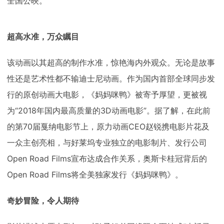
全国公映。
下载
动画客户端
动画客户端
动画客户端
动画客户端
动画客户端
动画客户端
效果图客户端
效果图客户端
效果图客户端
效果图客户端
效果图客户端
效果图客户端
超高水准，万众瞩目
帮助/教程
登录
该动画以其超高的制作水准，惊艳海内外观众。无论是故事
性还是艺术性都不输迪士尼动画。作为国内首部全球同步发
行的原创动画大电影，《妈妈咪鸭》被寄予厚望，更被视
为
“
2018
年国内最高质量的
3D
动画电影”。
据了解，在此前
的第
70
届戛纳电影节上，原力动画
CEO
赵锐携电影片花及
一众主创亮相，与好莱坞专业独立的电影制片、发行公司
Open Road Films
宣布达成合作关系，奥斯卡桂冠背后的
Open Road Films
将全美独家发行《妈妈咪鸭》。
奇妙冒险，令人期待