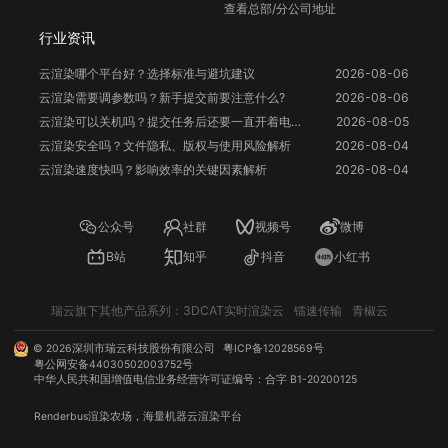
查看总部/分公司地址
行业资讯
云渲染哪个平台好？选择标准与避坑建议
2026-08-06
云渲染需要调参数吗？新手提交前要注意什么?
2026-08-06
云渲染可以关机吗？提交任务后还要一直开着电脑吗？
2026-08-05
云渲染安全吗？文件隐私、版权与使用风险解析
2026-08-04
云渲染速度快吗？影响效率的关键因素解析
2026-08-04
公众号
社群
视频号
微博
B站
知乎
抖音
小红书
瑞云旗下其他产品系列：
3DCAT实时渲染云
镭速传输
青椒云
©
2026
深圳市瑞云科技股份有限公司
粤ICP备12028569号
粤公网安备44030502003752号
中华人民共和国增值电信业务经营许可证编号：合字 B1-20200125
Renderbus
渲染农场
，海量机器
云渲染
平台