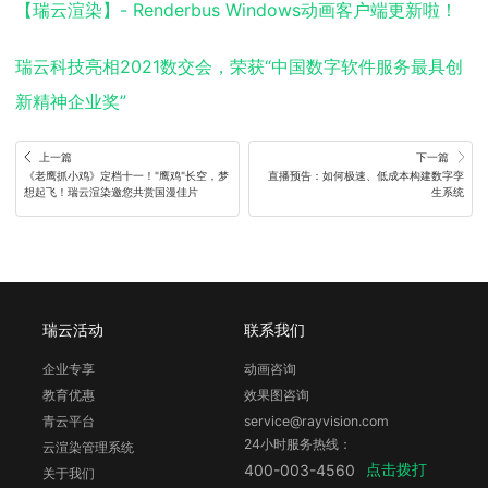
【瑞云渲染】- Renderbus Windows动画客户端更新啦！
瑞云科技亮相2021数交会，荣获“中国数字软件服务最具创
新精神企业奖”
上一篇
下一篇
《老鹰抓小鸡》定档十一！"鹰鸡"长空，梦
直播预告：如何极速、低成本构建数字孪
想起飞！瑞云渲染邀您共赏国漫佳片
生系统
瑞云活动
联系我们
企业专享
动画咨询
教育优惠
效果图咨询
青云平台
service@rayvision.com
24小时服务热线：
云渲染管理系统
点击拨打
400-003-4560
关于我们