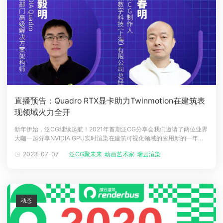
直播预告：Quadro RTX显卡助力Twinmotion在建筑表
现领域火力全开
新年伊始，泛CG继续起航！2021年首期泛CG分享会我们邀请了两位业界
大咖一起分享NVIDIA GPU实时渲染在建筑可视化领域的应用新的一年，
继续相约！1、嘉宾介绍魏老师从事设计可视化工作20年，在动画与BIM
2023-07-07
泛CG聚未来
动画艺术家
瑞云渲染
可视化行业有丰富的项目经验与教学经验。曾参与多项重大工程项目，如
上海“机场联络线建设工程”BIM技术汇报、展示动画项目；上海“苏州
动态