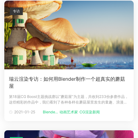
专访
瑞云渲染专访：如何用Blender制作一个超真实的蘑菇
屋
第18届CG Boost主题挑战赛以“蘑菇屋”为主题，共收到233份参赛作品，
这些精彩的作品中，我们看到了各种各样在蘑菇屋里发生的童趣、浪漫的
故事。瑞云渲染农场有幸采访到了本次大赛的冠军得主Felipe Del Rio。他
2021-01-25
Blende...
动画艺术家
CG渲染新闻
的作品《Mushroom Village》模型逼真有趣，景深构图非常优秀，由此拔
得头筹。Felipe花了大约2周的时间