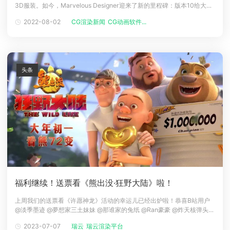
3D服装。如今，Marvelous Designer迎来了新的里程碑：版本10给大家
下载
带来更多意想不到的功能！Marvelous Designer 10不但可以直接将传统
动画客户端
动画客户端
动画客户端
动画客户端
动画客户端
动画客户端
2022-08-02
CG渲染新闻
CG动画软件...
服装制作方法采用到3D建模中，还增加了许多新的关键功能，包括：自动
调整版片（Auto-Fit
效果图客户端
效果图客户端
效果图客户端
效果图客户端
效果图客户端
效果图客户端
帮助/教程
登录
头条
福利继续！送票看《熊出没·狂野大陆》啦！
上周我们的送票看《许愿神龙》活动的幸运儿已经出炉啦！恭喜B站用户
@淡季墨迹 @夢想家三土妹妹 @那谁家的兔纸 @Ran豪豪 @炸天核弹头
五位幸运儿，各获得50元电影券两张！从留言中可以看出大家对优秀动画
2023-07-07
瑞云
瑞云渲染平台
电影都是满满的期待呀！大年初一，由瑞云渲染提供云渲染服务的动画电