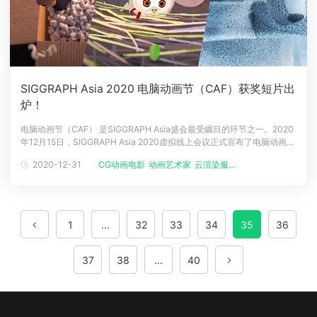
SIGGRAPH Asia 2020 电脑动画节（CAF）获奖短片出
炉！
电脑动画节（CAF） 是SIGGRAPH Asia盛会最受瞩目的环节之一。2020
年12月15日，SIGGRAPH Asia 2020虚拟线上会议正式宣布了电脑动画节
的三部获奖短片：最佳作品奖《Shoom’s Odyssey》、最佳学生作品奖
2020-12-31
CG动画电影
动画艺术家
云渲染服务平...
《Migrants》、评审团特别奖《Box Assassin》。此次评选，共收到了
577个CG动画
1
...
32
33
34
35
36
37
38
...
40