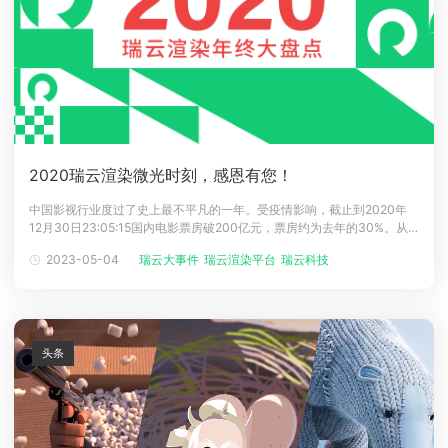
2020瑞云渲染微光时刻，感恩有您！
中国影视行业度过了史上最不平凡的一年。受疫情影响，截止到2020年
12月30日23:05:15国内电影票房破200亿元，票房约为去年的30%。从
电影撤档影院全面停滞到网络电影市场的爆发，再到影院有序复工观众回
2023-05-04
瑞云大事件
瑞云渲染平台
瑞云科技
渲染农场
归影院，我们见证了影视行业太多的历史拐点，2020年是值得所有人铭记
的年份。图片源自灯塔专业版这一年，是曲折的一年，有太多的悲与痛，
头条