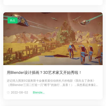
影《熊出没·狂野大陆》也将在大荧幕上与大家见面，送票福利 还在继续，
大家
热点
用Blender设计插画？3D艺术家又开始秀啦！
还记得入围第92届奥斯卡金像奖最佳动画长片的电影《我失去了身体》
（用Blender三渲二打造一只“断手”的旅行，真香！），虽然看起来像2D
动画，但其实是使用Blender进行3D制作的。虽然用Blender模拟2D视觉
2022-08-02
Blende...
效果已不是什么新鲜事，但近日又有一位3D艺术家，用Blender制作了一
个插画风格的场景，一起来看看他是怎么做到的吧！Kü