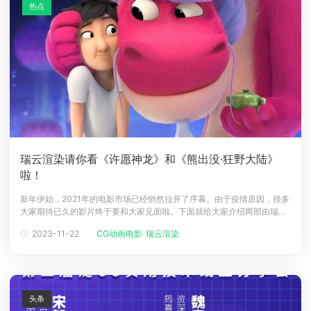
热点
瑞云渲染请你看《许愿神龙》和《熊出没·狂野大陆》
啦！
新年伊始，2021年的电影市场已经悄然拉开了序幕。由于疫情原因，很多
大家期待已久的影片终于要和大家见面啦。下面就给大家介绍两部由瑞云
渲染提供云渲染服务的优秀动画电影，往下看有福利哦！《许愿神龙》导
2023-11-22
CG动画电影
瑞云渲染
演/编剧： 克里斯·艾伯翰斯配音： 成龙 / 牛骏峰 / 薇薇安 / 苏柏丽上映日
期： 2021-01-15(中国大陆)剧情简介：你知道这世上仅
头条