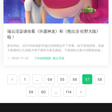
瑞云渲染请你看《许愿神龙》和《熊出没·狂野大陆》
啦！
新年伊始，2021年的电影市场已经悄然拉开了序幕。由于疫情原因，很多
大家期待已久的影片终于要和大家见面啦。下面就给大家介绍两部由瑞云
渲染提供云渲染服务的优秀动画电影，往下看有福利哦！《许愿神龙》导
2023-11-22
CG动画电影
瑞云渲染
演/编剧： 克里斯·艾伯翰斯配音： 成龙 / 牛骏峰 / 薇薇安 / 苏柏丽上映日
期： 2021-01-15(中国大陆)剧情简介：你知道这世上仅
1
...
54
55
56
57
58
59
60
...
114