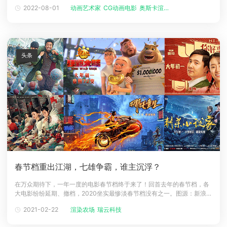
源，由爱尔兰动画工作室Cartoon Saloon打造。该影片是第45届多伦多
2022-08-01
动画艺术家
CG动画电影
奥斯卡渲染资...
国际电影节首映作品，于2020年12月11日在流媒体平台Apple TV+上线，
并获得了豆瓣8.0，烂番茄99%鲜的好评！影片讲
头条
春节档重出江湖，七雄争霸，谁主沉浮？
在万众期待下，一年一度的电影春节档终于来了！回首去年的春节档，各
大电影纷纷延期、撤档，2020坐实最惨淡春节档没有之一。图源：新浪电
影微博截图今年，各大贺岁电影重振旗鼓，终于打响了2021春节档大战。
2021-02-22
渲染农场
瑞云科技
1月29日，2021年春节档正式进入预售期。据猫眼电影统计，截止至2月5
日，春节档影片总预售额已破3亿元！图源：猫眼榜单数据其中撤档延期