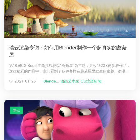
瑞云渲染专访：如何用Blender制作一个超真实的蘑菇
屋
第18届CG Boost主题挑战赛以“蘑菇屋”为主题，共收到233份参赛作品，
这些精彩的作品中，我们看到了各种各样在蘑菇屋里发生的童趣、浪漫的
故事。瑞云渲染农场有幸采访到了本次大赛的冠军得主Felipe Del Rio。他
2021-01-25
Blende...
动画艺术家
CG渲染新闻
的作品《Mushroom Village》模型逼真有趣，景深构图非常优秀，由此拔
得头筹。Felipe花了大约2周的时间
热点