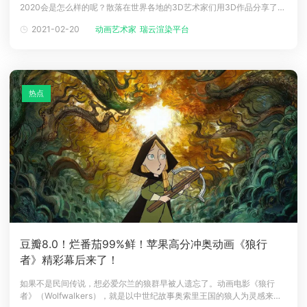
2020会是怎么样的呢？散落在世界各地的3D艺术家们用3D作品分享了他
下载
们心中的2020。下面就让我们一起来欣赏这些优秀的3D创作吧！
动画客户端
动画客户端
动画客户端
动画客户端
动画客户端
动画客户端
2021-02-20
动画艺术家
瑞云渲染平台
Bravehearts © Reyaz AlankandyFinal Stand © Neil CrossNATURE ©
Grigory Kh
效果图客户端
效果图客户端
效果图客户端
效果图客户端
效果图客户端
效果图客户端
帮助/教程
登录
热点
豆瓣8.0！烂番茄99%鲜！苹果高分冲奥动画《狼行
者》精彩幕后来了！
如果不是民间传说，想必爱尔兰的狼群早被人遗忘了。动画电影《狼行
者》（Wolfwalkers），就是以中世纪故事奥索里王国的狼人为灵感来