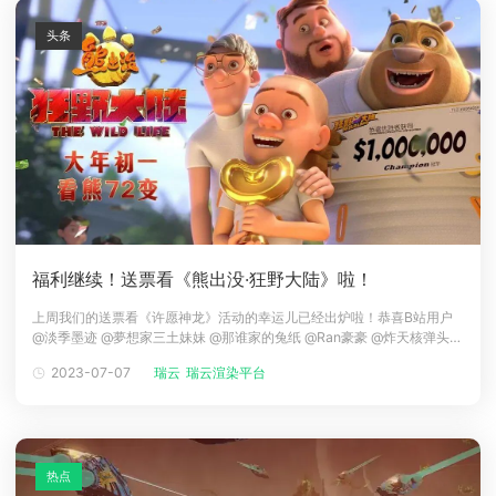
头条
福利继续！送票看《熊出没·狂野大陆》啦！
上周我们的送票看《许愿神龙》活动的幸运儿已经出炉啦！恭喜B站用户
@淡季墨迹 @夢想家三土妹妹 @那谁家的兔纸 @Ran豪豪 @炸天核弹头
五位幸运儿，各获得50元电影券两张！从留言中可以看出大家对优秀动画
2023-07-07
瑞云
瑞云渲染平台
电影都是满满的期待呀！大年初一，由瑞云渲染提供云渲染服务的动画电
影《熊出没·狂野大陆》也将在大荧幕上与大家见面，送票福利 还在继续，
大家
热点