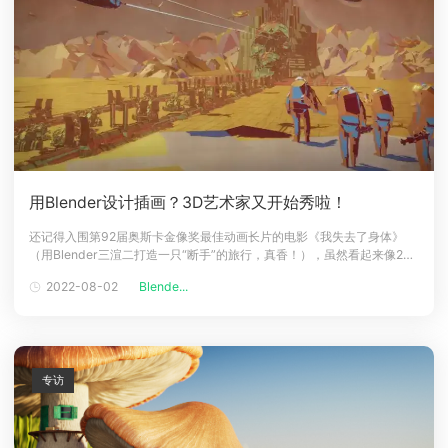
用Blender设计插画？3D艺术家又开始秀啦！
还记得入围第92届奥斯卡金像奖最佳动画长片的电影《我失去了身体》
（用Blender三渲二打造一只“断手”的旅行，真香！），虽然看起来像2D
动画，但其实是使用Blender进行3D制作的。虽然用Blender模拟2D视觉
2022-08-02
Blende...
效果已不是什么新鲜事，但近日又有一位3D艺术家，用Blender制作了一
个插画风格的场景，一起来看看他是怎么做到的吧！Kü
专访