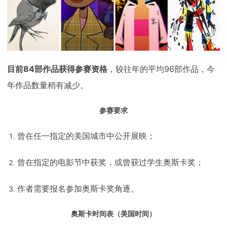
下载
动画客户端
动画客户端
动画客户端
动画客户端
动画客户端
动画客户端
效果图客户端
效果图客户端
效果图客户端
效果图客户端
效果图客户端
效果图客户端
帮助/教程
登录
目前84部作品获得参赛资格
，较往年的平均96部作品，今
年作品数量稍有减少。
参赛要求
曾在任一指定的美国城市中公开展映；
曾在指定的电影节中获奖，或曾获过学生奥斯卡奖；
作者需要报名参加奥斯卡奖角逐。
奥斯卡时间表（美国时间）