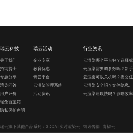
瑞云科技
瑞云活动
行业资讯
关于我们
企业专享
云渲染哪个平台好？选择标
招纳贤士
教育优惠
云渲染需要调参数吗？新手
专题分享
青云平台
云渲染可以关机吗？提交任
渲染问答
云渲染管理系统
云渲染安全吗？文件隐私、
用户评价
活动资讯
云渲染速度快吗？影响效率
瑞兔百宝箱
隐私保护声明
瑞云旗下其他产品系列：
3DCAT实时渲染云
镭速传输
青椒云