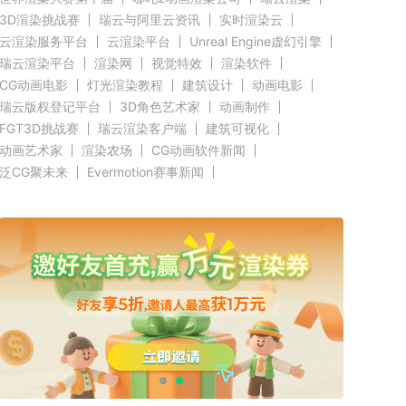
3D渲染挑战赛
瑞云与阿里云资讯
实时渲染云
云渲染服务平台
云渲染平台
Unreal Engine虚幻引擎
瑞云渲染平台
渲染网
视觉特效
渲染软件
CG动画电影
灯光渲染教程
建筑设计
动画电影
瑞云版权登记平台
3D角色艺术家
动画制作
FGT3D挑战赛
瑞云渲染客户端
建筑可视化
动画艺术家
渲染农场
CG动画软件新闻
泛CG聚未来
Evermotion赛事新闻
CGTrader渲染新闻
RenderMan新闻
渲染客户端快讯
C4D新闻
Autodesk新闻
好莱坞影视云渲染
奥斯卡渲染资讯
Renderbus新闻
CG渲染新闻
Siggraph新闻
Blender新闻
GPU渲染
CPU渲染
Redshift新闻
3ds Max新闻
瑞云科技
瑞云大事件
原力动画
CG英雄会
三维渲染
效果图设计大赛
效果图大赛
效果图客户端
瑞云
ZBrush新闻
Cinema 4D资讯
V-Ray新闻
渲染插件
Maya新闻
教育优惠
赤道
北京电影学院
全局照明
无偏差渲染
云栖大会