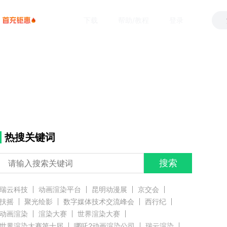
下载
帮助/教程
登录
热搜关键词
搜索
瑞云科技
动画渲染平台
昆明动漫展
京交会
扶摇
聚光绘影
数字媒体技术交流峰会
西行纪
动画渲染
渲染大赛
世界渲染大赛
世界渲染大赛第十届
哪吒2动画渲染公司
瑞云渲染