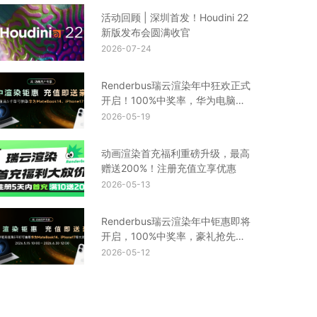
活动回顾 | 深圳首发！Houdini 22
新版发布会圆满收官
2026-07-24
Renderbus瑞云渲染年中狂欢正式
开启！100%中奖率，华为电脑、
iPhone17等你来拿
2026-05-19
动画渲染首充福利重磅升级，最高
赠送200%！注册充值立享优惠
2026-05-13
Renderbus瑞云渲染年中钜惠即将
开启，100%中奖率，豪礼抢先
看！
2026-05-12