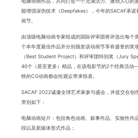
电脑动画作品，共同打造一个充满活力、激动人心的
能增强深伪技术（Deepfakes），今年的SACA
画节。
由顶级电脑动画专家组成的国际评审团将评选出每个
个本年度最佳作品并分别颁发该动画节享有盛誉的奖项：最
（Best Student Project）和评审团特别奖（Ju
40个（甚至更多）精品，在该电影节的2个经典活动
映的CG动画都会给观众带来惊喜。
SACAF 2022诚邀全球艺术家参与盛会，并提交
类别如下：
电脑动画短片：包括角色动画、叙事作品、实验性作品
段以及新媒体形式作品；