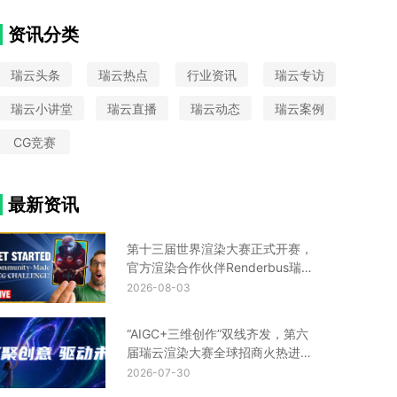
VAX
大圣归来
中国国际动漫节
Python
CIS设计
Turtle渲染器
星火国际设计奖
资讯分类
金鸡百花奖
UE云渲染平台
瑞云头条
瑞云热点
行业资讯
瑞云专访
瑞云小讲堂
瑞云直播
瑞云动态
瑞云案例
CG竞赛
最新资讯
第十三届世界渲染大赛正式开赛，
官方渲染合作伙伴Renderbus瑞云
渲染助您渲力全开！
2026-08-03
“AIGC+三维创作”双线齐发，第六
届瑞云渲染大赛全球招商火热进行
中！
2026-07-30