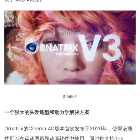
下载
动画客户端
动画客户端
动画客户端
动画客户端
动画客户端
动画客户端
效果图客户端
效果图客户端
效果图客户端
效果图客户端
效果图客户端
效果图客户端
帮助/教程
登录
图源网络
一个强大的头发造型和动力学解决方案
Ornatrix的Cinema 4D版本首次发布于2020年，使得该插
件可以在运动图形和动画软件中使用，同时也支持3ds