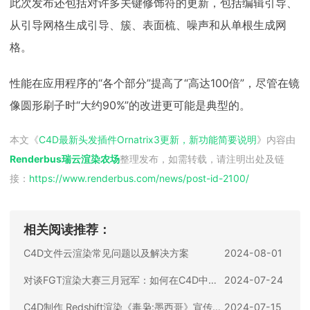
此次发布还包括对许多关键修饰符的更新，包括编辑引导、
从引导网格生成引导、簇、表面梳、噪声和从单根生成网
格。
性能在应用程序的“各个部分”提高了“高达100倍”，尽管在镜
像圆形刷子时“大约90%”的改进更可能是典型的。
本文《
C4D最新头发插件Ornatrix3更新，新功能简要说明
》内容由
Renderbus瑞云渲染农场
整理发布，如需转载，请注明出处及链
接：
https://www.renderbus.com/news/
post-id-2100
/
相关阅读推荐：
C4D文件云渲染常见问题以及解决方案
2024-08-01
对谈FGT渲染大赛三月冠军：如何在C4D中打造一场末日之战
2024-07-24
C4D制作 Redshift渲染《毒枭:墨西哥》宣传片解析大放送
2024-07-15