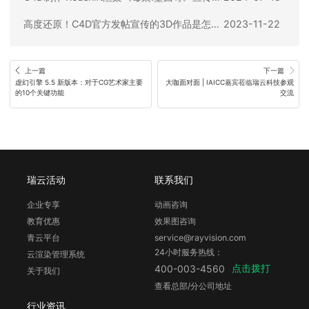
高度还原！C4D官方发帖宣传的3D作品是怎么做成的
2023-11-22
上一篇
下一篇
虚幻引擎 5.5 新版本：对于CG艺术家主要
大咖面对面 | IAICC嘉宾莅临瑞云科技参观
的10个关键功能
交流
瑞云活动
联系我们
企业专享
动画咨询
教育优惠
效果图咨询
青云平台
service@rayvision.com
24小时服务热线：
云渲染管理系统
点击拨打
400-003-4560
关于我们
查看总部/分公司地址
行业资讯