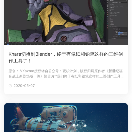
Khara切换到Blender，终于有像纸和铅笔这样的三维创
作工具了！
原创： VKazma授权转自公众号：硬核计划，版权归属原作者《新世纪福
音战士新剧场版：终》预告片 “我们终于有纸和铅笔这样的三维创作工具
了。”Khara切换到Blender的原因。Khara也叫庵野秀明电影工作室，是
2020-05-07
一家电影策划和制作公司，目前正在制作《新世纪福音战士新剧场版：
终》，这部电影将于2020年6月上映。2019年7月30日，K