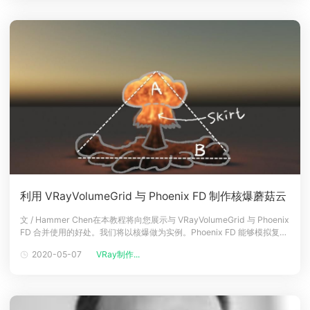
利用 VRayVolumeGrid 与 Phoenix FD 制作核爆蘑菇云
文 / Hammer Chen在本教程将向您展示与 VRayVolumeGrid 与 Phoenix
FD 合并使用的好处。我们将以核爆做为实例。Phoenix FD 能够模拟复杂
的爆炸特效，如小型或大型的空袭爆炸。写实的爆炸总会包含许多不同的
2020-05-07
VRay制作...
组件。例如，核爆炸有一个蘑菇云飞向天际，地面则有蘑菇云爆炸引发的
地面烟尘，共两个组件。Phoen