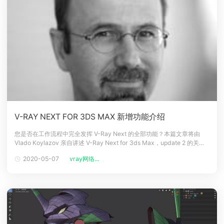
V-RAY NEXT FOR 3DS MAX 新增功能介绍
您是否在工作流程中完全发挥 V-Ray Next 的全部功能？本篇文章将由
Vlado Koylazov 亲自讲述 V-Ray Next for 3ds Max，update 2 的关键
新功能。当用户升级 V-Ray 版本的时候，这可不仅仅是修复 BUG 这么简
2020-05-07
vray网络...
单。升级版通常会导入新增功能，增强用户体验。最新的 V-Ray Next fo