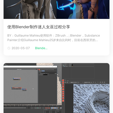
使用Blender制作迷人女巫过程分享
BY：Guillaume Mahieu使用软件：ZBrush，; Blender，Substance
Painter介绍Guillaume Mahieu25岁来自比利时，目前在西班牙的
Valencia3 Elite3D工作，担任初级角色艺术家。BlenderGuillaume
2020-05-07
Blende...
Mahieu在之前的工作中使用的都是MAYA，现在他忙于将工作