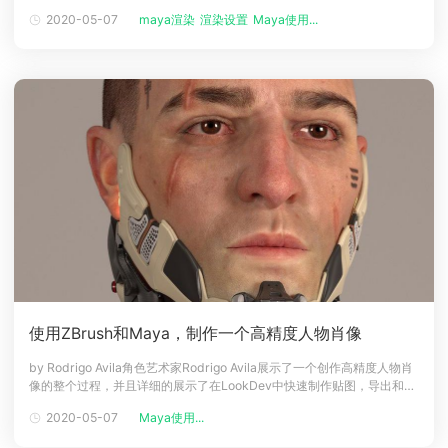
角色的全部过程。使用软件：Maya，ZBrush，Substance Painter，
2020-05-07
maya渲染
渲染设置
Maya使用...
下载
Photoshop，Redshift介绍：在本教程中，展示了一幅作品克洛伊的
动画客户端
动画客户端
动画客户端
动画客户端
动画客户端
动画客户端
效果图客户端
效果图客户端
效果图客户端
效果图客户端
效果图客户端
效果图客户端
帮助/教程
登录
使用ZBrush和Maya，制作一个高精度人物肖像
by Rodrigo Avila角色艺术家Rodrigo Avila展示了一个创作高精度人物肖
像的整个过程，并且详细的展示了在LookDev中快速制作贴图，导出和调
整的全部过程。时间：20小时工具和技术：ZBrush MAYA Arnold
2020-05-07
Maya使用...
Substance Painter介绍在本教程中，角色艺术家Rodrigo Avila展示