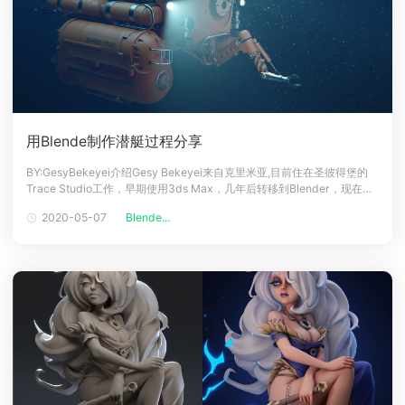
用Blende制作潜艇过程分享
BY:GesyBekeyei介绍Gesy Bekeyei来自克里米亚,目前住在圣彼得堡的
Trace Studio工作，早期使用3ds Max，几年后转移到Blender，现在几
乎完全使用它。他对3D的兴趣主要是基于科幻硬表面元素，如航天器，走
2020-05-07
Blende...
廊，武器和机械设备。并且一直在练习工业设计，并不断的改善这个领
域。项目《龙虾》《龙虾》项目来源于集