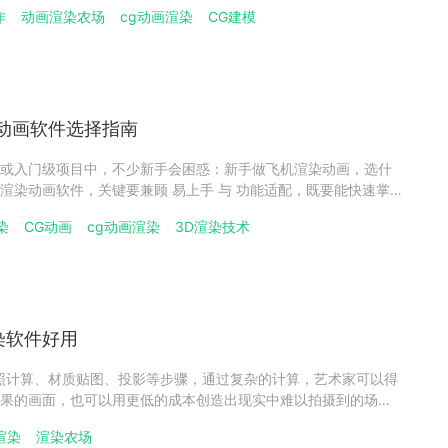
好的工具，能大幅降低入门成本，下面将从操作逻辑、学习资
作
动画渲染农场
cg动画渲染
CG建模
门槛较低的机械产品动画制作3d软件。​1、Blender：开源免费
动画软件选择指南
或入门级项目中，不少新手会困惑：新手做飞机渲染动画，选什
渲染动画软件，关键要兼顾 易上手 与 功能适配，既要能快速掌
渲染动画的核心需求，避免因软件门槛过高打击创作积极性。飞
染
CG动画
cg动画渲染
3D渲染技术
门级软件推荐（基础款）对零经验新手来说，入门级飞机渲染动画
渲染软件好用
照计算、材质贴图、投影等步骤，通过复杂的计算，艺术家可以得
果的画面，也可以用更低的成本创造出现实中难以拍摄到的场
代。现在影视动画设计、建筑行业，汽车等多个领域，都需要用
渲染
渲染农场
也很多，主流的包括C4D、maya、Blender、3ds Max等