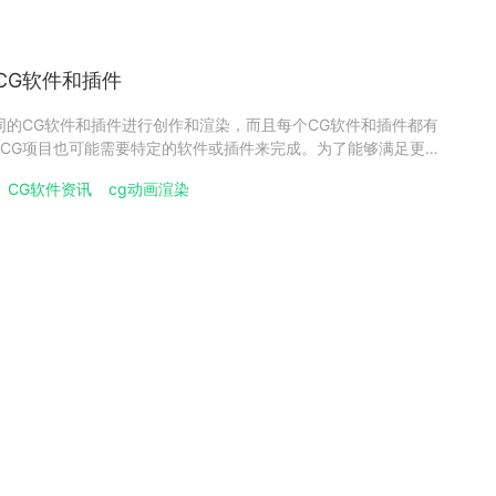
CG软件和插件
同的CG软件和插件进行创作和渲染，而且每个CG软件和插件都有
CG项目也可能需要特定的软件或插件来完成。为了能够满足更广
提高自己的市场竞争力，市面上的云渲染平台通常会支持多种软件和
CG软件资讯
cg动画渲染
们提供更好的创作环境。但每个云渲染平台由于研发团队的技术差