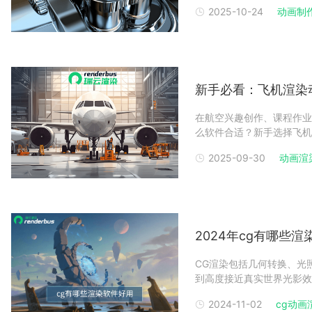
上差异明显，选择对新手友
2025-10-24
动画制
源、功能适配性等维度，解析
且易
新手必看：飞机渲染
在航空兴趣创作、课程作业
么软件合适？新手选择飞机
握基础操作，又能满足飞机
2025-09-30
动画渲
机渲染动画软件1：新手入
软件是最佳起点
2024年cg有哪些
CG渲染包括几何转换、光
到高度接近真实世界光影效
景，建模多次利用和快速迭
2024-11-02
cg动画
到 CG 渲染。 CG 渲染软件