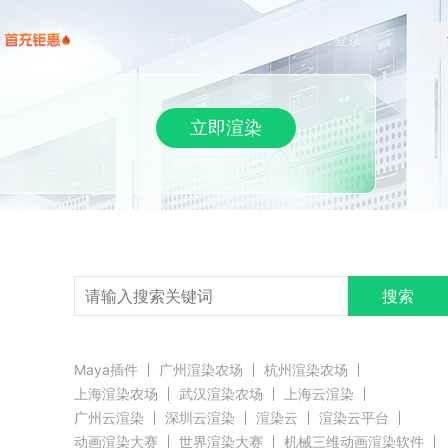
下载
帮助/教程
登录
立即渲染
搜索
Maya插件
广州渲染农场
杭州渲染农场
上海渲染农场
武汉渲染农场
上海云渲染
广州云渲染
深圳云渲染
渲染云
渲染云平台
动画渲染大赛
世界渲染大赛
机械三维动画渲染软件