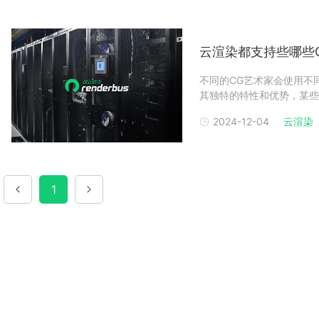
云渲染都支持些哪些
不同的CG艺术家会使用不
其独特的特性和优势，某些
泛的CGer的渲染需求，
2024-12-04
云渲染
插件，为CG行业的创作者
距以及公
1