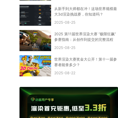
CPU渲染
Arnold案例
3ds Max建模
特效渲染
vr渲染器
效果图渲染
免费云渲染
Autodesk
从新手到大师都在冲！这场世界规模最
2D转3D
SU渲染
圣诞短片
风暴幽灵船
大3d渲染挑战赛，你知道吗？
云渲染大咖专访
CG电影云渲染案例
2025-08-25
Houdini建模案例
自助云渲染农场
Maya使用教程
CG人物制作
Maya基础知识
Blender渲染技巧
2025 第11届世界渲染大赛 “极限狂飙”
3ds Max资讯
3ds Max教程
CG软件资讯
参赛指南：从创作到提交的完整流程
3d云渲染
3dmax渲染
C4D|3d渲染加速
2025-08-25
Substance Painter
3D场景建模教程
渲染设置
vray网络渲染
SAAS渲染农场
Lumion
世界渲染大赛奖金大公开！第十一届参
ZBrush技巧
SketchUp教程
3dmax 渲染慢
赛者能拿多少？
渲染卡顿
云渲染怎么收费
分层渲染
多机渲染
2025-08-22
纹理渲染
全局光引擎
渲染贴图
展UV
拓扑结构
云渲染哪个平台好？
什么是云渲染？
渲染溢色
渲染光斑
渲染软件
3D渲染技术
EEVEE渲染器
Cycles渲染器
C4D教程
Corona降噪器
奥斯卡
电影
建模渲染
人物建模渲染
在线建模渲染
北京渲染农场
成都动画渲染
免费渲染农场
网络渲染农场