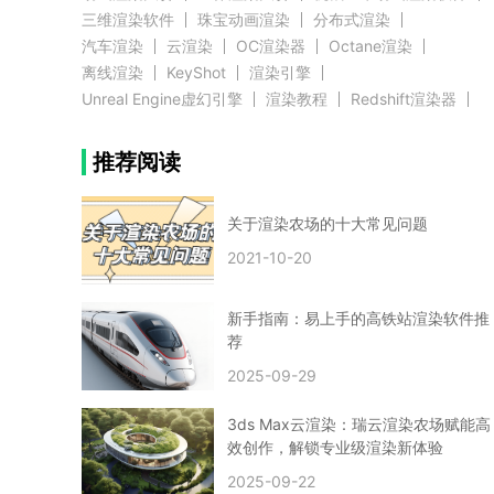
三维渲染软件
珠宝动画渲染
分布式渲染
汽车渲染
云渲染
OC渲染器
Octane渲染
离线渲染
KeyShot
渲染引擎
Unreal Engine虚幻引擎
渲染教程
Redshift渲染器
Blender教程
渲染插件
zbrush实例教程
推荐阅读
3D模型教程
3D建模案例
网络渲染
推荐阅读
云渲染农场使用教程
渲染有噪点
渲染降噪
渲染图黑色
云渲染农场价格
CG建模
Maya
关于渲染农场的十大常见问题
建筑效果图渲染
渲染速度慢
贴图教程
CG角色制作心得
动画渲染
2021-10-20
在线渲染
渲染器
渲染技巧
雕刻3D模型
GPU渲染
cg动画渲染
Blender云端渲染
maya渲染
CG动画
动画制作
新手指南：易上手的高铁站渲染软件推
Blender
CG渲染
渲染农场
云端渲染
荐
3dmax云端渲染
c4d云端渲染
unity3d云端渲染
2025-09-29
渲染图
CG原画
渲染焦散
云渲染疑问
clarisse教程
拟真人物制作
实时渲染
视觉效果
3ds Max云渲染：瑞云渲染农场赋能高
视觉特效
特效
VRay制作案例
VFX案例
效创作，解锁专业级渲染新体验
手动渲染农场
云渲染小课堂
云渲染技巧
2025-09-22