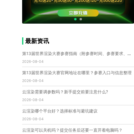
个人渲染农场
小型渲染农场
自建渲染农场
视频渲染农场
渲染农场软件
cpu渲染农场
渲染农场费用
渲染农场下载
模型软件
建模渲染软件
三维建模渲染
3d建模渲染
手机建模渲染
瑞云渲染案例
云渲染案例
云渲染农场
云渲染农场优势
便宜的渲染农场
最新资讯
C4D渲染农场
传统渲染农场
渲染农场怎么选
渲染农场收费
云渲染农场价格
瑞云渲染农场价格
第13届世界渲染大赛参赛指南（附参赛时间、参赛要求、赛事奖励等）
动画渲染农场
动画渲染农场价格
2026-08-04
第十一届世界渲染大赛
世界渲染大赛时间
第13届世界渲染大赛官网地址在哪里？参赛入口与信息整理
世界渲染大赛官网
国际渲染大赛
国际渲染大赛排名
2026-08-04
世界渲染大赛软件
UE云渲染
网页云渲染
瑞云官网
瑞云科技
端云
瑞云渲染官网
云渲染需要调参数吗？新手提交前要注意什么?
云渲染官网
深圳瑞云
瑞云客户端
2026-08-04
瑞云渲染客户端
瑞云动画客户端
renderbus
网络渲染软件
云渲染服务
云渲染怎么收费
云渲染哪个平台好？选择标准与避坑建议
云渲染怎么用
云渲染平台
云渲染软件
2026-08-04
云渲染技术
云渲染原理
云渲染插件
云渲染软件
云渲染可以关机吗？提交任务后还要一直开着电脑吗？
云渲染引擎
云渲染主机
云渲染软件厂家