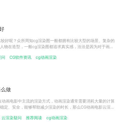
好
比较好呢？众所周知cg渲染图一般都拥有比较大型的场景、复杂的
人物在造型，一般cg渲染图都追求真实感，洽洽是因为对于画面
业cg的人都选择云渲染平台完成最后的渲染任务，本文整理关于
疑问
CG软件资讯
cg动画渲染
染选择，希望帮助大家！cg渲染图用哪些软件好3D建模软件（1）
怎么做
在动画电影中主流的渲染方式，动画渲染通常需要消耗大量的计算
稳定、安全，能够帮助减少渲染的时长，那么CG动画电影云渲染
吧！一、CG动画电影云渲染是什么CG动画电影云渲染是利用云
云渲染疑问
推荐阅读
cg动画渲染
渲染计算机生成的图像或动画的过程，CG动画电影中角色、场景