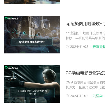
cg渲染图用哪些软件
cg渲染图一般用什么软件
特效、丰富的道具与细腻的
的要求质量非常高，不少从
2024-11-02
云渲染
cg渲染图使用软件与云渲
May
CG动画电影云渲染
CG动画电影云渲染是目前
机算力，且渲染过程中比较
怎么弄呢？下面一起来看看
2024-11-02
云渲染
计算平台上的服务和资源来
和视觉效果都