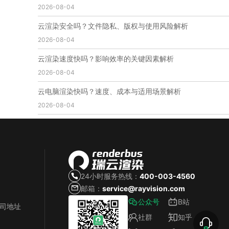
2026-08-04
免费云渲染
云渲染厂家地址
云渲染下载
云渲染网站
云渲染收费
云渲染厂家
云渲染厂商
云渲染安全吗？文件隐私、版权与使用风险解析
云渲染费用
云渲染价格
云渲染参数
云渲染系统
2026-08-04
云渲染架构
第五届瑞云3d渲染动画创作大赛
瑞云渲染大赛
3d渲染大赛
CG动画渲染大赛
云渲染速度快吗？影响效率的关键因素解析
瑞云渲染大赛报名页
瑞云渲染大赛参赛规则
2026-08-04
瑞云渲染大赛奖项
瑞云渲染大赛历届大赛回顾
云电脑渲染快吗？速度、成本与适用场景解析
云渲染电脑
云渲染配置
云主机渲染
视频云渲染
2026-08-04
实时渲染云
实时渲染原理
离线渲染技术
视频云渲染平台
云端渲染器
云端渲染软件
24小时服务热线：
400-003-4560
邮箱：
service@rayvision.com
公众号
B站
公司地址
社群
知乎