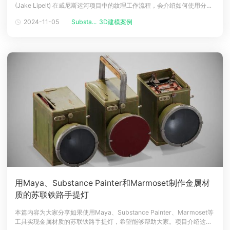
(Jake Lipelt) 在威尼斯运河项目中的纹理工作流程，会介绍如何使用分层
下载
系统创建优化且有趣的砖块和石膏表面变化。介绍大家好，我叫 Jake
动画客户端
动画客户端
动画客户端
动画客户端
动画客户端
动画客户端
2024-11-05
Substa...
3D建模案例
Lipelt，是一名自学成才的 3D 艺术家。在社区大学时，是把制作角色和生
物当作一种爱好。在为 Warhammer+ 制作电
效果图客户端
效果图客户端
效果图客户端
效果图客户端
效果图客户端
效果图客户端
帮助/教程
登录
用Maya、Substance Painter和Marmoset制作金属材
质的苏联铁路手提灯
本篇内容为大家分享如果使用Maya、Substance Painter、Marmoset等
工具实现金属材质的苏联铁路手提灯，希望能够帮助大家。项目介绍​这个