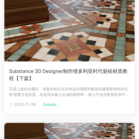
Substance 3D Designer制作维多利亚时代瓷砖材质教
程【下篇】
完成上篇的步骤后，准备好执行从所有这些地图和数据创建最终材料的任
务!需要注意的是，在处理从输入生成的材料时，输入不包含图形本身中的
任何信息。这意味着材料看起来不正确并且处理起来会很困难。我们可以
2023-11-29
Substa...
在首选项中的上下文中启用图形编辑，然后右键单击已设置输入的图形实
例，选择在上下文中打开引用(或 Ctrl+E)，尽管我发现此方法有些不可
靠。就我个