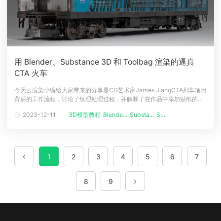
用 Blender、Substance 3D 和 Toolbag 渲染的逼真
CTA 火车
今天云渲染小编给大家带来的分享是CG艺术家James JiangCTA列车项目
背后的工作流程，讨论了纹理处理过程，并解释了在作品中添加贴纸的原
因。介绍大家好！我叫 James Jiang，是 Crystal Dynamics 的一名环境
2023-12-11
3D模型教程
Blende...
Substa...
SU渲染
艺术家，来自中国。我去年五月从芝加哥哥伦比亚学院获得了计算机动画
学位。毕业后，作为副环境艺术家加入 Cr
1
2
3
4
5
6
7
8
9