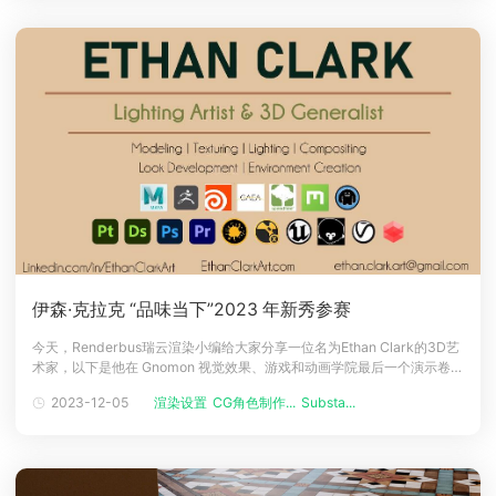
伊森·克拉克 “品味当下”2023 年新秀参赛
今天，Renderbus瑞云渲染小编给大家分享一位名为Ethan Clark的3D艺
术家，以下是他在 Gnomon 视觉效果、游戏和动画学院最后一个演示卷学
期时制作的项目集合。Ethan注意到他创作的艺术作品的一个趋势，因为
2023-12-05
渲染设置
CG角色制作...
Substa...
Ethan所有的作品都开始专注于寻找生命每一秒的美和情感意义，进而去
品味每一个瞬间。冒险男孩概念来自于 Roman