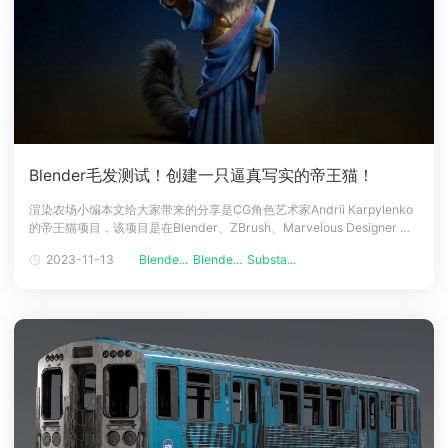
Blender毛发测试！创建一只逼真写实的帝王猫！
渲染农场小编本文给大家带来的分享是CG角色艺术家Andrii Karpylenko
的帝王猫项目，该项目是在Blender、ZBrush、Marvelous Designer 和
Substance 3D Painter 的帮助下制作的，Andrii为我们详细介绍了建模、
2023-11-13
Blende...
Blende...
Substa...
纹理和修饰流程。介绍大家好。我叫 Andrii Karpylenko，