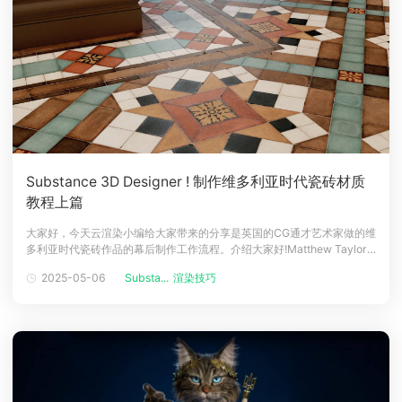
Substance 3D Designer ! 制作维多利亚时代瓷砖材质
教程上篇
大家好，今天云渲染小编给大家带来的分享是英国的CG通才艺术家做的维
多利亚时代瓷砖作品的幕后制作工作流程。介绍大家好!Matthew Taylor
是一位居住在英国曼彻斯特的 3D 艺术多面手。一直以来专注于使用
2025-05-06
Substa...
渲染技巧
Substance 3D Designer 进行程序性 PBR 材质创建，但我也对程序性和
非破坏性的所有事物有着浓厚的兴趣。由于我