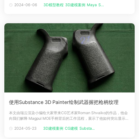
新项目叫做苏联铁路灯笼。这是 20 世纪 70 年代的旧苏联铁路灯。它是为
2024-06-06
3D模型教程
3D建模案例
Maya
Substa...
铁路运输工人设计的，他们在夜间发出铁路灯光信号并检查机车车辆。这
项工作的目的是展示新技能和能力，特别是处理铁锈
使用Substance 3D Painter绘制武器握把枪柄纹理
本文由瑞云渲染小编给大家带来CG艺术家Roman Shvaiko的作品，他会
向我们解释 Magpul MOE手柄背后的工作流程，展示了他如何突出显示黑
色物体上的高光点。人物介绍大家好，我叫 Roman Shvaiko，是一位来
2024-05-23
3D建模案例
CG建模
Substa...
自基辅的 24 岁 3D 艺术家。早在 2018 年，当我决定在基辅的ARTCLUB
学校学习一门课程时，就开始对