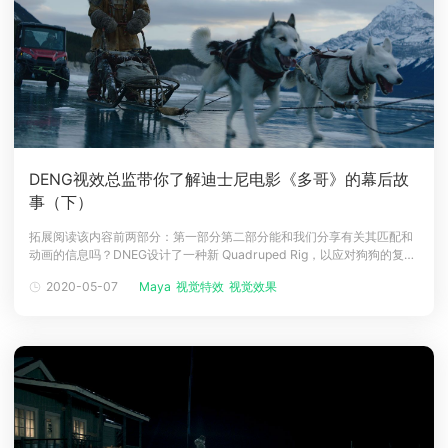
DENG视效总监带你了解迪士尼电影《多哥》的幕后故
事（下）
拓展阅读该内容前两部分：第一部分第二部分能和我们分享有关其匹配和
动画的信息吗？DNEG设计了一种新 Quadruped Rig，以应对狗狗的复杂
性能要求。由于我们有很多CG狗狗奔跑的特写镜头，因此我们需要装备具
2020-05-07
Maya
视觉特效
视觉效果
有许多功能来传达最真实的图像。新的前腿锁定系统给肩胛骨带来了一种
更自然的感觉，当躯干在每一步着地时，肩胛骨承受重量。这种锁定机制
允