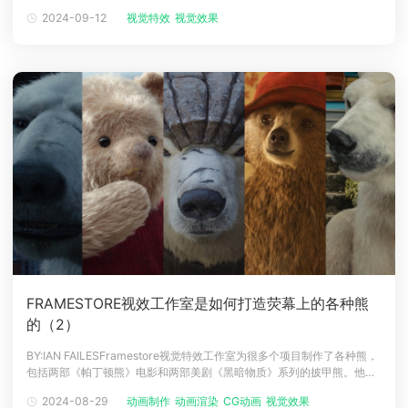
Maya 凭借其强大的建模和动画工具，在电影和视频游戏中创建逼真的角
2024-09-12
视觉特效
视觉效果
下载
色和环境方面发挥了重要作用，Houdini 先进的程序建模和模拟功能使艺
动画客户端
动画客户端
动画客户端
动画客户端
动画客户端
动画客户端
术家能够突破视觉特效创造力和真实感的界限。图源网络M
效果图客户端
效果图客户端
效果图客户端
效果图客户端
效果图客户端
效果图客户端
帮助/教程
登录
FRAMESTORE视效工作室是如何打造荧幕上的各种熊
的（2）
BY:IAN FAILESFramestore视觉特效工作室为很多个项目制作了各种熊，
包括两部《帕丁顿熊》电影和两部美剧《黑暗物质》系列的披甲熊。他们
的主要作品还有《阿凡达》《奇异博士》《哈利波特》《地心引力》，特
2024-08-29
动画制作
动画渲染
CG动画
视觉效果
视觉特效
别还有《银河护卫队》的小浣熊（Rocket Raccoon）。《帕丁顿2》照明