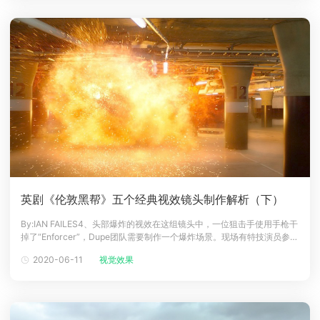
英剧《伦敦黑帮》五个经典视效镜头制作解析（下）
By:IAN FAILES4、头部爆炸的视效在这组镜头中，一位狙击手使用手枪干
掉了“Enforcer”，Dupe团队需要制作一个爆炸场景。现场有特技演员参与
拍摄，包括Mark头部被击中的那一刻，Mark的身体倒在了地上，这其实
2020-06-11
视觉效果
是一名戴着橄榄球头盔的特技演员完成的。视效总监Paddy Eason：团队
尽可能多地捕捉到头部被击中的场景为参考。