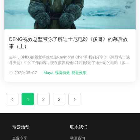
DENG视效总监带你了解迪士尼电影《多哥》的幕后故
事（上）
去年，DNEG的视觉特效总监Raymond Chen和我们分享了《阿丽塔：战
斗天使》中的工作内容，现在很容易他和我们谈论了迪士尼的电影《多
哥》的制作心得。你和DNEG是怎么参与这个项目的?作为竞标过程的一部
2020-05-07
Maya
视觉特效
视觉效果
分，DNEG的一个小团队在制作了一个简短的测试，寒冷的环境中制作一
只CG狼，来展示团队制作逼真的毛茸茸动物的能力。时间很短，仍然有一
些
1
2
3
瑞云活动
联系我们
企业专享
动画咨询