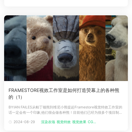
主管Claire Michaud：当我开始研究《
FRAMESTORE视效工作室是如何打造荧幕上的各种熊
的（1）
BY:IAN FAILES从帕丁顿熊到维尼小熊提起Framestore视觉特效工作室的
话一定会有一个印象;他们很会做各种熊！目前他们已经为很多个项目制作
了这些生物，其中包含了包括两部《帕丁顿熊》电影和两部美剧《黑暗物
2024-08-29
渲染农场
视觉特效
视觉效果
CG动画
质》系列的披甲熊。另外，他们还为电影《克里斯托弗·罗宾》制作了一只
毛茸茸的动物：Pooh。他们的主要作品还有《阿凡达》《奇异