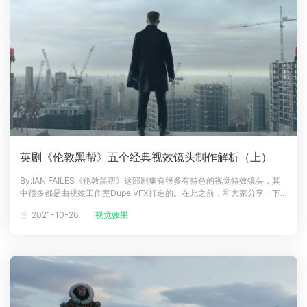
英剧《伦敦黑帮》五个经典视效镜头制作解析（上）
By:IAN FAILES《伦敦黑帮》这部剧集有很多有特色的视觉特效镜头，其
中很多都是由视效工作室Dupe VFX打造的。在此之前，和大家分享一下
这部剧集中五个十分中特色的镜头，包括伦敦的开场镜头、驾驶场景是如
2021-10-26
视觉效果
何借助LED灯完成的、牛的镜头、以及地下停车场的爆炸等。1、颠倒的伦
敦场景《伦敦黑帮》始于伦敦的一个颠倒立交桥。当摄像机翻转后场景