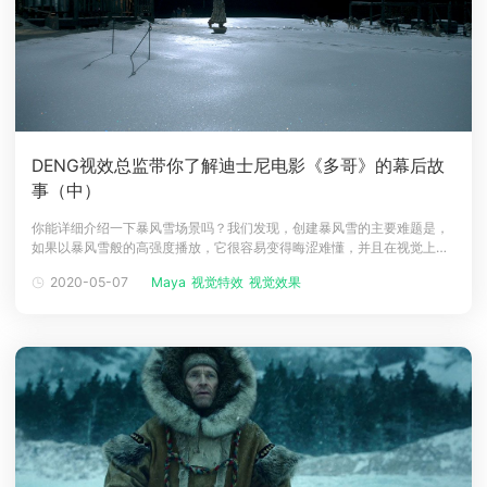
DENG视效总监带你了解迪士尼电影《多哥》的幕后故
事（中）
你能详细介绍一下暴风雪场景吗？我们发现，创建暴风雪的主要难题是，
如果以暴风雪般的高强度播放，它很容易变得晦涩难懂，并且在视觉上变
得毫无趣味。Ericson希望这部电影是关于史诗和亲密的事物，那里总是呈
2020-05-07
Maya
视觉特效
视觉效果
现出广阔的风景，从而对比出人和狗的渺小。为此，即使我们为风暴的不
同阶段设计了不同的外观和感觉，重要的是要有一定的可见度。我们使用
了许多不同的