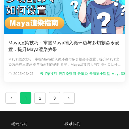
Maya渲染技巧：掌握Maya插入循环边与多切割命令设
置，提升Maya渲染效果
Maya渲染技巧：掌握Maya插入循环边与多切割命令设置，提升Maya渲
染效果在三维建模与动画制作的世界里，Maya以其强大的功能和灵活性
成为了许多设计师和艺术家的首选工具。无论是创建复杂的角色模型，还
2025-03-21
云渲染技巧
云渲染疑问
云渲染
云渲染小课堂
Maya基础..
是细致入微的场景设计，掌握Maya的核心技巧对于提高工作效率和作品
质量至关重要。其中，插入循环边（Insert Edge Loop Too
1
2
3
瑞云活动
联系我们