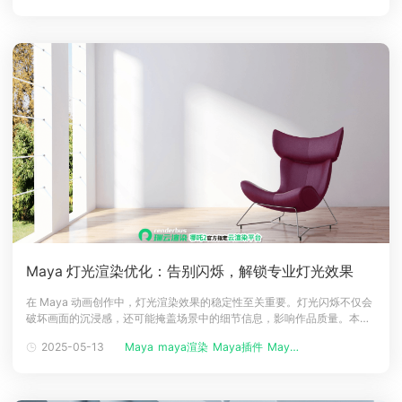
画等资产。通过 文件浏览器 查看引用的
Maya 灯光渲染优化：告别闪烁，解锁专业灯光效果
在 Maya 动画创作中，灯光渲染效果的稳定性至关重要。灯光闪烁不仅会
破坏画面的沉浸感，还可能掩盖场景中的细节信息，影响作品质量。本文
深入剖析灯光闪烁的成因，并提供精准的灯光采样设置方法，助力创作者
2025-05-13
Maya
maya渲染
Maya插件
Maya基础...
在 Maya 渲染过程中实现流畅、稳定的灯光效果。一、灯光闪烁的原因分
析灯光闪烁现象通常是多种因素交织的结果。其根源在于灯光采样不足或
抗锯齿设