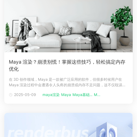
Maya 渲染？崩溃别慌！掌握这些技巧，轻松搞定内存
优化
在 3D 创作领域，Maya 是一款被广泛应用的软件，但很多时候用户在
Maya 渲染过程中会遭遇令人头疼的崩溃或内存不足问题，这不仅耽误项
目进度，还可能导致数据丢失。今天就来给大家详细揭秘 Maya渲染崩溃
2025-05-09
maya渲染
Maya
Maya基础...
Maya使用...
的常见原因以及实用的优化场景方法，让 Maya 渲染过程更加顺畅。一、
Maya 渲染崩溃或内存不足的常见原因Maya 在进行渲染任务