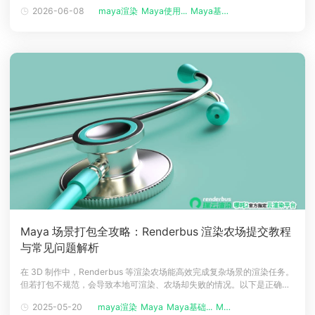
V-Ray作为纯渲染插件，本身不直接支持碰撞计算。瑞云渲染农场结合多
2026-06-08
maya渲染
Maya使用...
Maya基础...
年影视级渲染服务经验，整理4个实用优化方法，帮你快速解决毛发穿模
问题。首先要明确核心认知：使用VRayFur时，切勿指望插件本身处理碰
撞。
Maya 场景打包全攻略：Renderbus 渲染农场提交教程
与常见问题解析
在 3D 制作中，Renderbus 等渲染农场能高效完成复杂场景的渲染任务。
但若打包不规范，会导致本地可渲染、农场却失败的情况。以下是正确打
包 Maya 场景及解决农场渲染失败问题的教程。 一、打包 Maya 场景 1.收
2025-05-20
maya渲染
Maya
Maya基础...
Maya使用...
集资产&bull; 在 Maya 中打开场景文件，检查所有模型、材质、纹理、动