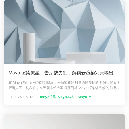
Maya 渲染救星：告别缺失帧，解锁云渲染完美输出
在 Maya 项目创作的冲刺阶段，云渲染输出却遭遇缺失帧的 劫难，简直太
折磨人了！别灰心，今天就来给大家深度剖析 Maya 渲染缺失帧的 罪魁祸
首，并手把手教大家如何精准设置输出格式和色彩空间，让大家在 Maya
2025-05-13
maya渲染
Maya基础...
Maya
Maya使用...
云渲染的 赛博世界 中畅快驰骋，稳稳收获完整序列成果。一、Maya 渲染
缺失帧的 幕后黑手（一）帧范围设置 翻车在提交 May