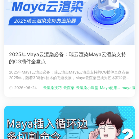
2025年Maya云渲染必备：瑞云渲染Maya云渲染支持
的CG插件全盘点
2025年Maya云渲染必备：瑞云渲染Maya云渲染支持的CG插件全盘点在
2025年，随着3D制作技术的飞速发展，Maya云渲染已成为艺术家和设计
师们实现创意的重要工具。瑞云渲染作为行业领先的云渲染服务提供商，
2026-06-24
云渲染技巧
云渲染
云渲染小课堂
Maya使用...
maya渲
不仅支持多种渲染器，还兼容众多强大的插件，以满足用户多样化的项目
需求。本文将对瑞云渲染Maya云渲染支持的插件进行最新盘点，帮助用