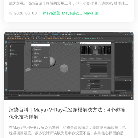
成为影视、动画及设计领域的常用工具，但不少创作者会遇到RS材质球无
下载
法连接Maya自带纹理节点的问题，导致材质制作受阻、影响项目推进。
动画客户端
动画客户端
动画客户端
动画客户端
动画客户端
动画客户端
2026-06-08
maya渲染
Maya基础...
Maya
渲染农场
瑞云渲染农场结合多年行业实操经验，为大家科普精准解决该兼容性问题
的方法，助力高效完成材质与渲染工作。RS材质球与Maya自带纹理节
效果图客户端
效果图客户端
效果图客户端
效果图客户端
效果图客户端
效果图客户端
帮助/教程
登录
渲染百科｜Maya+V-Ray毛发穿模解决方法：4个碰撞
优化技巧详解
在Maya中用V-Ray渲染毛发时，穿模是高频痛点，既影响画面质感，也
耽误项目进度。很多设计师误以为是参数设置不当，实则核心原因的是：