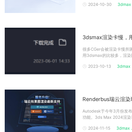
2024-10-30
3dmax .
有：损坏的文件；不兼容的
一起来
3dsmax渲染卡慢
很多CGer会被渲染卡慢
用3dsmax的比较多，
择了高分辨率的输出，渲染
2023-10-13
3dmax .
踪设置，渲染速度也可能会
等配置较
Renderbus瑞云渲染
Autodesk于今年3月份
功能。3ds Max 2024渲
擎发布更新。而您现在可以在R
2024-11-15
3dmax .
材质编辑器：使用QT并提