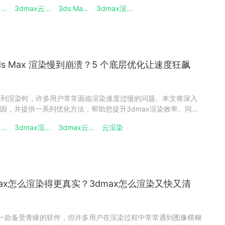
定高效的3ds Max 渲染农场，就能大幅提升项目交付效率。简
...
3dmax云...
3ds Ma...
3dmax渲...
高性能计算机组成的云端算力平台，可以将3D场景或动画帧拆分
s Max 渲染慢到崩溃？5 个底层优化让速度狂飙
动画序列渲染时，许多用户常常面临渲染速度过慢的问题。本文将深入
因，并提供一系列优化方法，帮助您提升3dmax渲染效率。同
设置不同渲染器的采样参数，以进一步提高渲染速度。一、3ds
...
3dmax渲...
3dmax云...
云渲染
、场景复杂：模型面数过多、材质和纹理过于复杂、灯光数量多等都
ax怎么渲染得更真实？3dmax怎么渲染又快又清
x是一款备受青睐的软件，但许多用户在渲染过程中常常遇到图像模糊