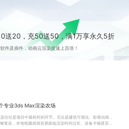
价格
案例
资讯&赛事
特惠专区
关于我们
0送20，充50送50，满1万享永久5折
流CG软件及插件，动画云渲染提速上百倍！
个专业3ds Max渲染农场
说，渲染往往是项目中最耗时的环节。无论是建筑可视化、影视动画，
够复杂，本地电脑就很容易面临渲染时间过长、设备卡顿甚至崩