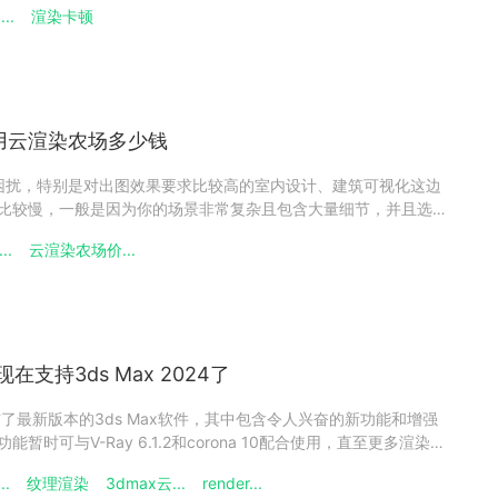
..
渲染卡顿
硬件；过时的驱动程序；电脑系统低于3Dmax最低要求等。下面
，用云渲染农场多少钱
所困扰，特别是对出图效果要求比较高的室内设计、建筑可视化这边
渲染比较慢，一般是因为你的场景非常复杂且包含大量细节，并且选
过程需要更多的计算和处理时间，或者是你启用了较高的光线追
..
云渲染农场价...
受到影响。如果你的计算机硬件性能不够强大，比如CPU、GPU
现在支持3ds Max 2024了
发布了最新版本的3ds Max软件，其中包含令人兴奋的新功能和增强
染功能暂时可与V-Ray 6.1.2和corona 10配合使用，直至更多渲染引
enderbus瑞云渲染平台使用最新版本的3ds Max 2024。1、
..
纹理渲染
3dmax云...
render...
供更高可定