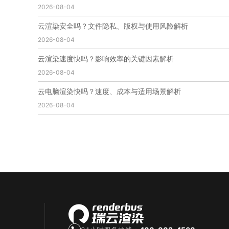
2026-08-04
免费云渲染
云渲染厂家地址
云渲染下载
云渲染网站
云渲染收费
云渲染厂家
云渲染厂商
云渲染安全吗？文件隐私、版权与使用风险解析
云渲染费用
云渲染价格
云渲染参数
云渲染系统
2026-08-04
云渲染架构
第五届瑞云3d渲染动画创作大赛
瑞云渲染大赛
3d渲染大赛
CG动画渲染大赛
云渲染速度快吗？影响效率的关键因素解析
瑞云渲染大赛报名页
瑞云渲染大赛参赛规则
2026-08-04
瑞云渲染大赛奖项
瑞云渲染大赛历届大赛回顾
云电脑渲染快吗？速度、成本与适用场景解析
云渲染电脑
云渲染配置
云主机渲染
视频云渲染
2026-08-04
实时渲染云
实时渲染原理
离线渲染技术
视频云渲染平台
云端渲染器
云端渲染软件