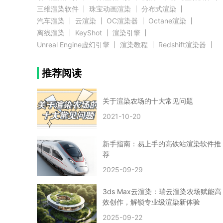
三维渲染软件
珠宝动画渲染
分布式渲染
汽车渲染
云渲染
OC渲染器
Octane渲染
离线渲染
KeyShot
渲染引擎
Unreal Engine虚幻引擎
渲染教程
Redshift渲染器
Blender教程
渲染插件
zbrush实例教程
推荐阅读
3D模型教程
3D建模案例
网络渲染
推荐阅读
云渲染农场使用教程
渲染有噪点
渲染降噪
渲染图黑色
云渲染农场价格
CG建模
Maya
关于渲染农场的十大常见问题
建筑效果图渲染
渲染速度慢
贴图教程
CG角色制作心得
动画渲染
2021-10-20
在线渲染
渲染器
渲染技巧
雕刻3D模型
GPU渲染
cg动画渲染
Blender云端渲染
maya渲染
CG动画
动画制作
新手指南：易上手的高铁站渲染软件推
Blender
CG渲染
渲染农场
云端渲染
荐
3dmax云端渲染
c4d云端渲染
unity3d云端渲染
2025-09-29
渲染图
CG原画
渲染焦散
云渲染疑问
clarisse教程
拟真人物制作
实时渲染
视觉效果
3ds Max云渲染：瑞云渲染农场赋能高
视觉特效
特效
VRay制作案例
VFX案例
效创作，解锁专业级渲染新体验
手动渲染农场
云渲染小课堂
云渲染技巧
2025-09-22