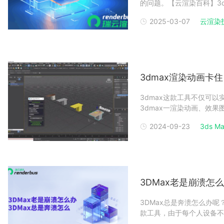
的问题。【云渲染百科】3d
你提供一系列实用的技巧和
2025-03-07
云渲染
晰度。通过优化渲染参数和
3dma
3dmax渲染动画卡住
3dmax这款工具不仅可
3dmax一渲染动画、效
找不到问题，下面一起来看
2024-09-23
3ds Ma.
下角【输入法】，在【设置
拼音输
3DMax老是崩溃怎么
3DMax总是奔溃怎么办
款工具，由于每个人设备不
3DMax崩溃的问题，本