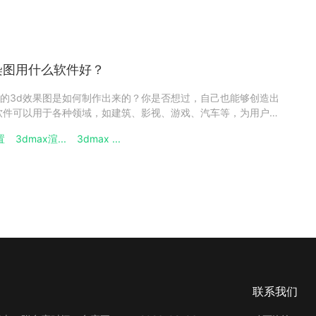
染图用什么软件好？
的3d效果图是如何制作出来的？你是否想过，自己也能够创造出
软件可以用于各种领域，如建筑、影视、游戏、汽车等，为用户提
觉体验。那么，3d渲染图用什么软件好呢？选择3d渲染软件的标
置
3dmax渲...
3dmax ...
时，需要考虑多方面的因素，如渲染效果、渲染速度、易用性、兼
联系我们