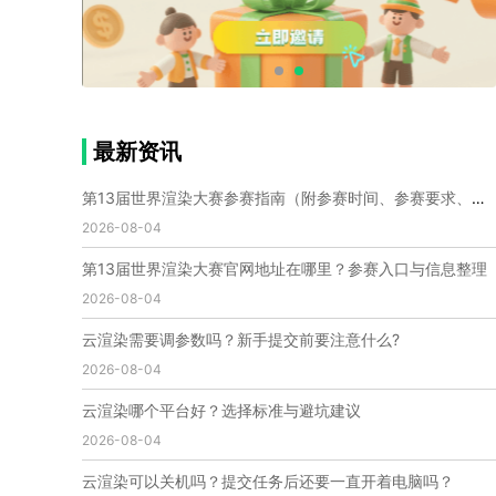
个人渲染农场
小型渲染农场
自建渲染农场
视频渲染农场
渲染农场软件
cpu渲染农场
渲染农场费用
渲染农场下载
模型软件
建模渲染软件
三维建模渲染
3d建模渲染
手机建模渲染
瑞云渲染案例
云渲染案例
云渲染农场
云渲染农场优势
便宜的渲染农场
最新资讯
C4D渲染农场
传统渲染农场
渲染农场怎么选
渲染农场收费
云渲染农场价格
瑞云渲染农场价格
第13届世界渲染大赛参赛指南（附参赛时间、参赛要求、赛事奖励等）
动画渲染农场
动画渲染农场价格
2026-08-04
第十一届世界渲染大赛
世界渲染大赛时间
第13届世界渲染大赛官网地址在哪里？参赛入口与信息整理
世界渲染大赛官网
国际渲染大赛
国际渲染大赛排名
2026-08-04
世界渲染大赛软件
UE云渲染
网页云渲染
瑞云官网
瑞云科技
端云
瑞云渲染官网
云渲染需要调参数吗？新手提交前要注意什么?
云渲染官网
深圳瑞云
瑞云客户端
2026-08-04
瑞云渲染客户端
瑞云动画客户端
renderbus
网络渲染软件
云渲染服务
云渲染怎么收费
云渲染哪个平台好？选择标准与避坑建议
云渲染怎么用
云渲染平台
云渲染软件
2026-08-04
云渲染技术
云渲染原理
云渲染插件
云渲染软件
云渲染可以关机吗？提交任务后还要一直开着电脑吗？
云渲染引擎
云渲染主机
云渲染软件厂家