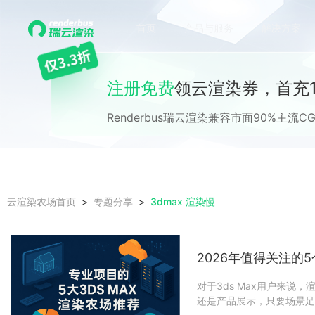
首页
产品与服务
解决方案
注册免费
领云渲染券，首充1
Renderbus瑞云渲染兼容市面90%主
3dmax 渲染慢
云渲染农场首页
专题分享
2026年值得关注的5
对于3ds Max用户来
还是产品展示，只要场景足