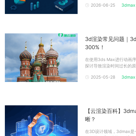
溃的问题。这时，选择一个稳
2026-06-25
3dmax 
单来说，渲染农场是由大量
到多
3d渲染常见问题｜3d
300%！
在使用3ds Max进行
探讨导致渲染时间过长的原
时，我们还将介绍如何合理
2025-05-28
3dmax 
Max渲染时间长的原因1
会增
【云渲染百科】3dm
晰？
在3D设计领域，3dma