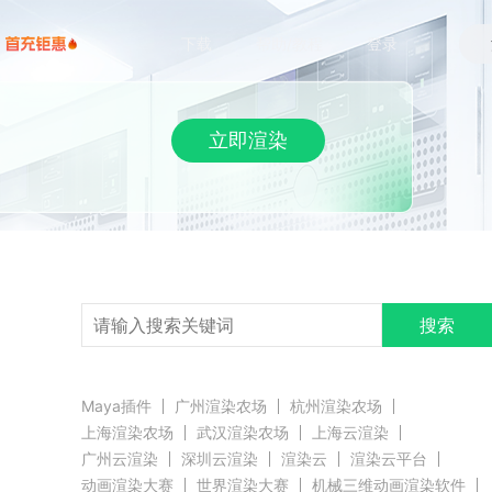
下载
帮助/教程
登录
立即渲染
搜索
Maya插件
广州渲染农场
杭州渲染农场
上海渲染农场
武汉渲染农场
上海云渲染
广州云渲染
深圳云渲染
渲染云
渲染云平台
动画渲染大赛
世界渲染大赛
机械三维动画渲染软件