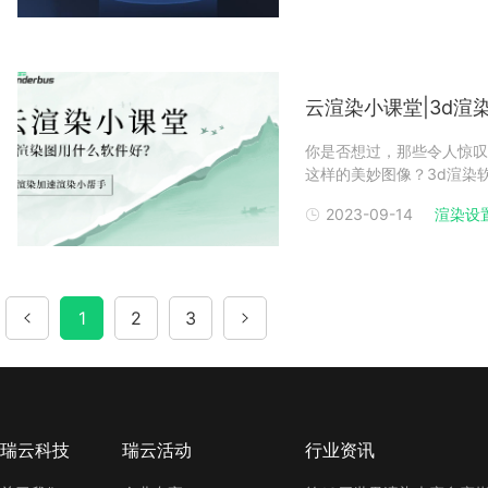
云渲染小课堂|3d渲
你是否想过，那些令人惊叹
这样的美妙图像？3d渲染
供更直观和更具吸引力的视
2023-09-14
渲染设
准和建议选择3d渲染软件
容性、价格
1
2
3
瑞云科技
瑞云活动
行业资讯