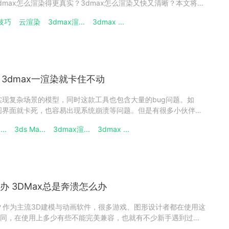
max怎么渲染得更真实？3dmax怎么渲染又快又清晰？本文将为
方法，帮助你解决渲染模糊的问题，同时提升渲染速度和图像清
技巧
云渲染
3dmax渲...
3dmax ...
使用高效的渲染技巧，你将能够轻松实现高质量的渲染效果。
 3dmax一渲染就卡住不动
以实现复杂场景的模型，同时这款工具也包含大量的bug问题。如
果图界面就卡死，也容易出现系统崩溃等问题。但是有很多小伙伴都
看吧。一、3dmax渲染动画卡死解决方法1、单机右键，点击右
..
3ds Ma...
3dmax渲...
3dmax ...
】中选择【微软拼音输入法】，在点击【常规】。2、找到【微软
办 3DMax总是奔溃怎么办
呢？作为主流3D建模与动画软件，很多游戏、图形设计者都在使用这
同，在使用上多少有些不能完美兼容，也就有不少新手遇到过
文整理的关于3DMax老是崩溃常见问题，希望帮助大家。崩溃原因