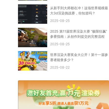
CPU渲染
Arnold案例
3ds Max建模
特效渲染
vr渲染器
效果图渲染
免费云渲染
Autodesk
从新手到大师都在冲！这场世界规模最
2D转3D
SU渲染
圣诞短片
风暴幽灵船
大3d渲染挑战赛，你知道吗？
云渲染大咖专访
CG电影云渲染案例
2025-08-25
Houdini建模案例
自助云渲染农场
Maya使用教程
CG人物制作
Maya基础知识
Blender渲染技巧
2025 第11届世界渲染大赛 “极限狂飙”
3ds Max资讯
3ds Max教程
CG软件资讯
参赛指南：从创作到提交的完整流程
3d云渲染
3dmax渲染
C4D|3d渲染加速
2025-08-25
Substance Painter
3D场景建模教程
渲染设置
vray网络渲染
SAAS渲染农场
Lumion
世界渲染大赛奖金大公开！第十一届参
ZBrush技巧
SketchUp教程
3dmax 渲染慢
赛者能拿多少？
渲染卡顿
云渲染怎么收费
分层渲染
多机渲染
2025-08-22
纹理渲染
全局光引擎
渲染贴图
展UV
拓扑结构
云渲染哪个平台好？
什么是云渲染？
渲染溢色
渲染光斑
渲染软件
3D渲染技术
EEVEE渲染器
Cycles渲染器
C4D教程
Corona降噪器
奥斯卡
电影
建模渲染
人物建模渲染
在线建模渲染
北京渲染农场
成都动画渲染
免费渲染农场
网络渲染农场