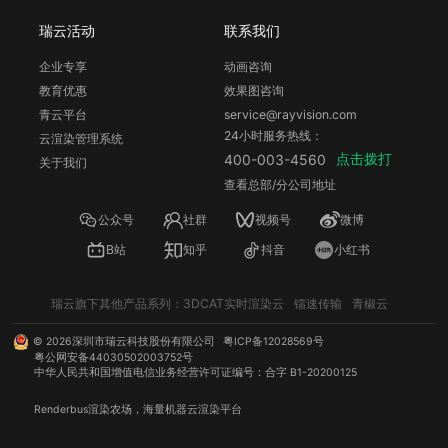
瑞云活动
联系我们
企业专享
动画咨询
教育优惠
效果图咨询
青云平台
service@rayvision.com
24小时服务热线：
云渲染管理系统
点击拨打
400-003-4560
关于我们
查看总部/分公司地址
公众号
社群
视频号
微博
B站
知乎
抖音
小红书
瑞云旗下其他产品系列：
3DCAT实时渲染云
镭速传输
青椒云
©
2026
深圳市瑞云科技股份有限公司
粤ICP备12028569号
粤公网安备44030502003752号
中华人民共和国增值电信业务经营许可证编号：合字 B1-20200125
Renderbus
渲染农场
，海量机器
云渲染
平台