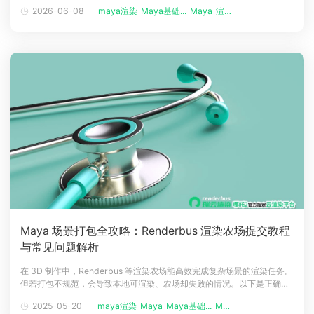
法连接Maya自带纹理节点的问题，导致材质制作受阻、影响项目推进。
2026-06-08
maya渲染
Maya基础...
Maya
渲染农场
瑞云渲染农场结合多年行业实操经验，为大家科普精准解决该兼容性问题
的方法，助力高效完成材质与渲染工作。RS材质球与Maya自带纹理节
Maya 场景打包全攻略：Renderbus 渲染农场提交教程
与常见问题解析
在 3D 制作中，Renderbus 等渲染农场能高效完成复杂场景的渲染任务。
但若打包不规范，会导致本地可渲染、农场却失败的情况。以下是正确打
包 Maya 场景及解决农场渲染失败问题的教程。 一、打包 Maya 场景 1.收
2025-05-20
maya渲染
Maya
Maya基础...
Maya使用...
集资产&bull; 在 Maya 中打开场景文件，检查所有模型、材质、纹理、动