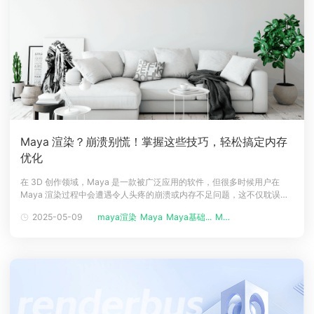
Maya 渲染？崩溃别慌！掌握这些技巧，轻松搞定内存
优化
在 3D 创作领域，Maya 是一款被广泛应用的软件，但很多时候用户在
Maya 渲染过程中会遭遇令人头疼的崩溃或内存不足问题，这不仅耽误项
目进度，还可能导致数据丢失。今天就来给大家详细揭秘 Maya渲染崩溃
2025-05-09
maya渲染
Maya
Maya基础...
Maya使用...
的常见原因以及实用的优化场景方法，让 Maya 渲染过程更加顺畅。一、
Maya 渲染崩溃或内存不足的常见原因Maya 在进行渲染任务