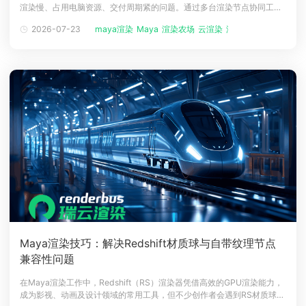
渲染慢、占用电脑资源、交付周期紧的问题。通过多台渲染节点协同工
下载
作，可以把大量帧任务分配到不同机器上同时计算，从而提升整体出图效
动画客户端
动画客户端
动画客户端
动画客户端
动画客户端
动画客户端
2026-07-23
maya渲染
Maya
渲染农场
云渲染
渲染云平台
率。一、Maya渲染农场是什么？Maya渲染农场可以理解为一套专门服务
于Maya项目的集中渲染系统。它通常由多台计算机或服务器组成，每台
效果图客户端
效果图客户端
效果图客户端
效果图客户端
效果图客户端
效果图客户端
帮助/教程
机器都安装相
登录
Maya渲染技巧：解决Redshift材质球与自带纹理节点
兼容性问题
在Maya渲染工作中，Redshift（RS）渲染器凭借高效的GPU渲染能力，
成为影视、动画及设计领域的常用工具，但不少创作者会遇到RS材质球无