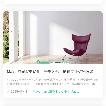
画等资产。通过 文件浏览器 查看引用的
Maya 灯光渲染优化：告别闪烁，解锁专业灯光效果
在 Maya 动画创作中，灯光渲染效果的稳定性至关重要。灯光闪烁不仅会
破坏画面的沉浸感，还可能掩盖场景中的细节信息，影响作品质量。本文
深入剖析灯光闪烁的成因，并提供精准的灯光采样设置方法，助力创作者
2025-05-13
Maya
maya渲染
Maya插件
Maya基础...
在 Maya 渲染过程中实现流畅、稳定的灯光效果。一、灯光闪烁的原因分
析灯光闪烁现象通常是多种因素交织的结果。其根源在于灯光采样不足或
抗锯齿设