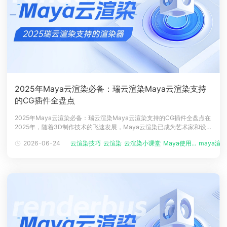
2025年Maya云渲染必备：瑞云渲染Maya云渲染支持
的CG插件全盘点
2025年Maya云渲染必备：瑞云渲染Maya云渲染支持的CG插件全盘点在
2025年，随着3D制作技术的飞速发展，Maya云渲染已成为艺术家和设计
师们实现创意的重要工具。瑞云渲染作为行业领先的云渲染服务提供商，
2026-06-24
云渲染技巧
云渲染
云渲染小课堂
Maya使用...
maya渲
不仅支持多种渲染器，还兼容众多强大的插件，以满足用户多样化的项目
需求。本文将对瑞云渲染Maya云渲染支持的插件进行最新盘点，帮助用