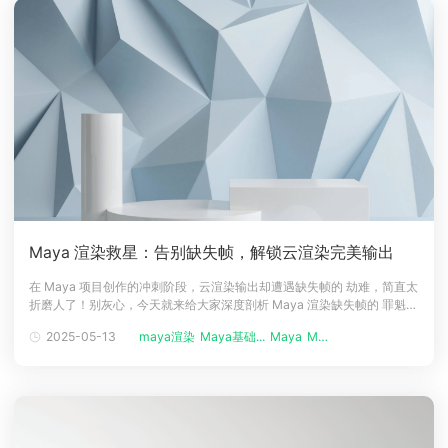
Maya 渲染救星：告别缺失帧，解锁云渲染完美输出
在 Maya 项目创作的冲刺阶段，云渲染输出却遭遇缺失帧的 劫难，简直太
折磨人了！别灰心，今天就来给大家深度剖析 Maya 渲染缺失帧的 罪魁祸
首，并手把手教大家如何精准设置输出格式和色彩空间，让大家在 Maya
2025-05-13
maya渲染
Maya基础...
Maya
Maya使用...
云渲染的 赛博世界 中畅快驰骋，稳稳收获完整序列成果。一、Maya 渲染
缺失帧的 幕后黑手（一）帧范围设置 翻车在提交 May