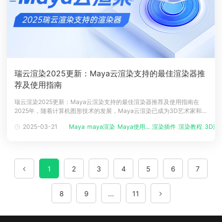
瑞云渲染2025更新：Maya云渲染支持的最佳渲染器推
荐及使用指南
瑞云渲染2025更新：Maya云渲染支持的最佳渲染器推荐及使用指南在
2025年，随着计算机图形技术的发展，Maya云渲染已成为3D艺术家和动
画师不可或缺的工具。瑞云渲染作为行业领先的云渲染服务提供商，为用
2025-03-21
Maya
maya渲染
Maya使用...
渲染插件
渲染教程
3D渲
户提供了多种渲染器选择，以满足不同的项目需求。本文将对瑞云渲染
Maya云渲染支持的渲染器进行最新盘点，帮助用户了解各渲染器的特点
和优势。
1
2
3
4
5
6
7
8
9
...
11