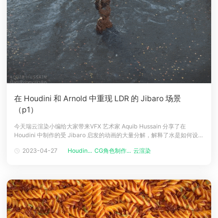
在 Houdini 和 Arnold 中重现 LDR 的 Jibaro 场景
（p1）
今天瑞云渲染小编给大家带来VFX 艺术家 Aquib Hussain 分享了在
Houdini 中制作的受 Jibaro 启发的动画的大量分解，解释了水是如何设置
的以及舞蹈动画是如何创建的，并讨论了 Arnold 中的渲染。篇幅较长，
2023-04-27
Houdin...
CG角色制作...
云渲染
分为上下两篇，请大家耐心往下看吧！介绍我叫 Aquib Hussain，我在
AAFT 动画学院攻读了动画