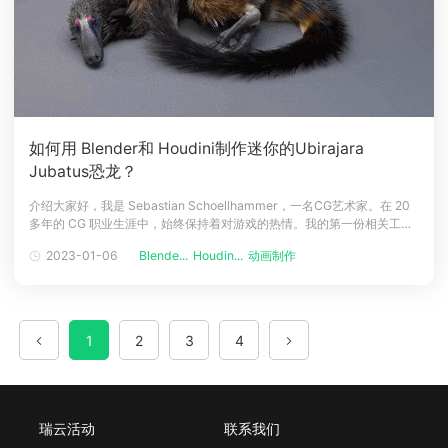
如何用 Blender和 Houdini制作迷你的Ubirajara
Jubatus恐龙？
介绍大家好，我是 Sebastian Schoellhammer，一名CG艺术家。在 20
多年的 CG 职业生涯中，始终保持着对游戏的热情。我的第一份相关工作
是为 《Black&amp;White 2》创作角色，直至现在我仍然很感谢
2023-01-06
Blende...
Houdin...
动画制作
Lionhead Studios ，当时愿意雇用我这样的新人。后来，我在一家名叫
263 Films的意大
1
2
3
4
瑞云活动
联系我们