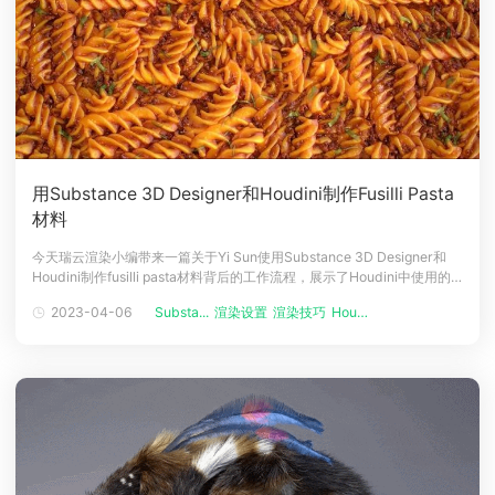
用Substance 3D Designer和Houdini制作Fusilli Pasta
材料
今天瑞云渲染小编带来一篇关于Yi Sun使用Substance 3D Designer和
Houdini制作fusilli pasta材料背后的工作流程，展示了Houdini中使用的
节点，并解释了如何创造出美味逼真的酱汁。介绍大家好，我叫Yi Sun，
2023-04-06
Substa...
渲染设置
渲染技巧
Houdin...
我是居住在中国上海的纹理和材料艺术家，在中国上海工作。我在悉尼科
技大学学习动画，但我的大部