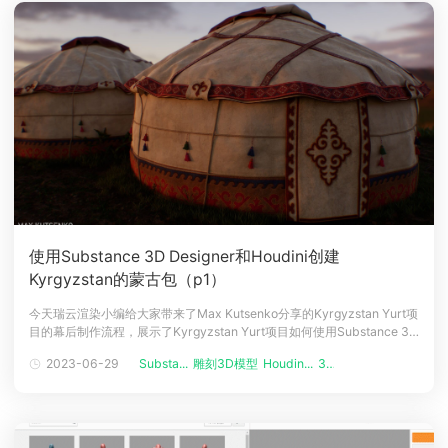
使用Substance 3D Designer和Houdini创建
Kyrgyzstan的蒙古包（p1）
今天瑞云渲染小编给大家带来了Max Kutsenko分享的Kyrgyzstan Yurt项
目的幕后制作流程，展示了Kyrgyzstan Yurt项目如何使用Substance 3D
Designer和Houdini中关于草图模型、UV、渲染等细节操作。介绍大家
2023-06-29
Substa...
雕刻3D模型
Houdin...
3D场景建模...
好，我的名字是 Max Kutsenko，我是一位来自爱沙尼亚小国的纹理艺术
家，