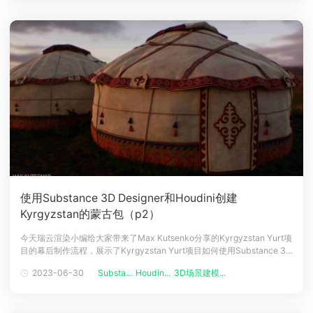
使用Substance 3D Designer和Houdini创建
Kyrgyzstan的蒙古包（p2）
今天瑞云渲染小编给大家带来了Max Kutsenko分享的Kyrgyzstan Yurt项
目的幕后制作流程，展示了Kyrgyzstan Yurt项目如何使用Substance 3D
Designer和Houdini中关于草图模型、UV、渲染等细节操作。篇幅较长，
2023-06-30
Substa...
Houdin...
3D场景建模...
分上下两篇分享~我们接着上篇分享！纹理和材质首先，我决定创建一种
可平铺的基础毛