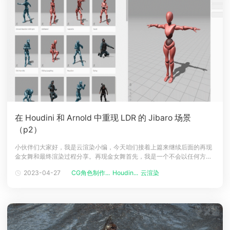
在 Houdini 和 Arnold 中重现 LDR 的 Jibaro 场景
（p2）
小伙伴们大家好，我是云渲染小编，今天咱们接着上篇来继续后面的再现
金女舞和最终渲染过程分享。再现金女舞首先，我是一个不会以任何方式
或形式的动画师，但我非常感谢 Adob​​e 令人难以置信的团队在Mixamo为
2023-04-27
CG角色制作...
Houdin...
云渲染
我们提供了这个庞大的动作捕捉和角色库，我下载了不同种类的舞蹈动
画，并使用 KineFX 在 Houdini 中对其进行了处理，这是我