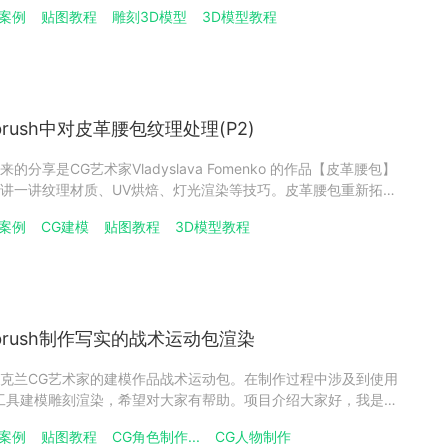
an。今年 19 岁，住在俄罗斯圣彼得堡。两年前开始学习3D建模，就认定
模案例
贴图教程
雕刻3D模型
3D模型教程
在也积累了道具制作的经验。目
Zbrush中对皮革腰包纹理处理(P2)
分享是CG艺术家Vladyslava Fomenko 的作品【皮革腰包】
讲一讲纹理材质、UV烘焙、灯光渲染等技巧。皮革腰包重新拓
低多边形模型和烘焙有点具有挑战性。保持平滑的轮廓至关重要，但
模案例
CG建模
贴图教程
3D模型教程
，所以我不得不重做。此外，在袋子的凹陷区域进行重新拓
和Zbrush制作写实的战术运动包渲染
克兰CG艺术家的建模作品战术运动包。在制作过程中涉及到使用
ush等工具建模雕刻渲染，希望对大家有帮助。项目介绍大家好，我是
hin，一位来自乌克兰的 3D 艺术家。我要感谢我的导师，他提供的宝贵反
模案例
贴图教程
CG角色制作...
CG人物制作
贡献。本文的主要重点是纹理处理过程，特