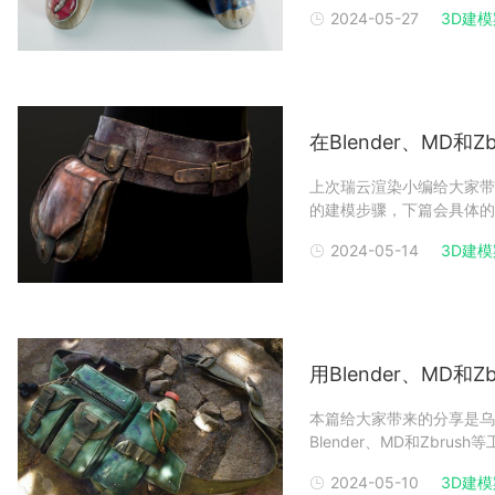
我叫 Konstantin K
2024-05-27
3D建
了要往这个方向发展，到现
在Blender、MD和
上次瑞云渲染小编给大家带来的
的建模步骤，下篇会具体的
扑、UV 映射和烘焙使用
2024-05-14
3D建
第一次我没有足够的多边形
用Blender、MD
本篇给大家带来的分享是乌
Blender、MD和Zbr
Volodymyr Iliuk
2024-05-10
3D建
馈，对我的成长做出了巨大