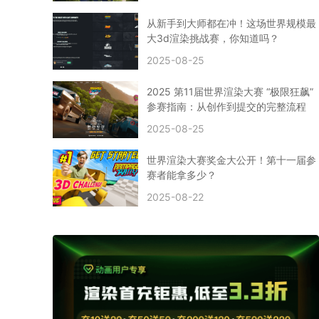
CPU渲染
Arnold案例
3ds Max建模
特效渲染
vr渲染器
效果图渲染
免费云渲染
Autodesk
从新手到大师都在冲！这场世界规模最
2D转3D
SU渲染
圣诞短片
风暴幽灵船
大3d渲染挑战赛，你知道吗？
云渲染大咖专访
CG电影云渲染案例
2025-08-25
Houdini建模案例
自助云渲染农场
Maya使用教程
CG人物制作
Maya基础知识
Blender渲染技巧
2025 第11届世界渲染大赛 “极限狂飙”
3ds Max资讯
3ds Max教程
CG软件资讯
参赛指南：从创作到提交的完整流程
3d云渲染
3dmax渲染
C4D|3d渲染加速
2025-08-25
Substance Painter
3D场景建模教程
渲染设置
vray网络渲染
SAAS渲染农场
Lumion
世界渲染大赛奖金大公开！第十一届参
ZBrush技巧
SketchUp教程
3dmax 渲染慢
赛者能拿多少？
渲染卡顿
云渲染怎么收费
分层渲染
多机渲染
2025-08-22
纹理渲染
全局光引擎
渲染贴图
展UV
拓扑结构
云渲染哪个平台好？
什么是云渲染？
渲染溢色
渲染光斑
渲染软件
3D渲染技术
EEVEE渲染器
Cycles渲染器
C4D教程
Corona降噪器
奥斯卡
电影
建模渲染
人物建模渲染
在线建模渲染
北京渲染农场
成都动画渲染
免费渲染农场
网络渲染农场