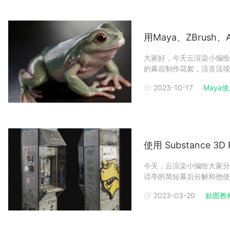
用Maya、ZBrush
大家好，今天云渲染小编给大家带
的幕后制作花絮，活灵活现
件，包括Maya、ZBrush、A
2023-10-17
Maya使用
篇，重点介绍了 Substanc
使用 Substance 
今天，云渲染小编给大家分享的是作者&
话亭的简短幕后分解和他使用的贴
Cebollero，目前正在
2023-03-20
贴图教
很多关于 PBR 技术、