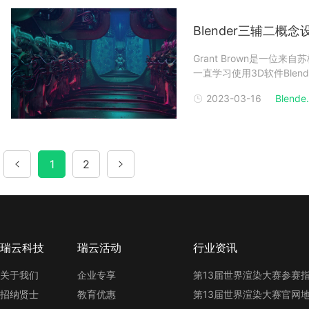
Blender三辅二概
Grant Brown是一位
一直学习使用3D软件Blen
''概念设计作品，使用Blend
2023-03-16
Blende.
Painter 等软件来完成作
1
2
瑞云科技
瑞云活动
行业资讯
关于我们
企业专享
招纳贤士
教育优惠