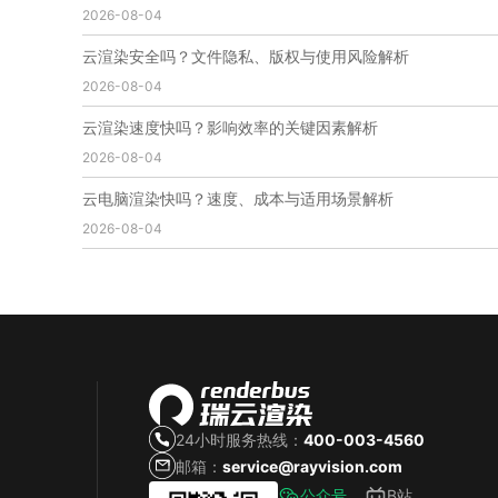
2026-08-04
免费云渲染
云渲染厂家地址
云渲染下载
云渲染网站
云渲染收费
云渲染厂家
云渲染厂商
云渲染安全吗？文件隐私、版权与使用风险解析
云渲染费用
云渲染价格
云渲染参数
云渲染系统
2026-08-04
云渲染架构
第五届瑞云3d渲染动画创作大赛
瑞云渲染大赛
3d渲染大赛
CG动画渲染大赛
云渲染速度快吗？影响效率的关键因素解析
瑞云渲染大赛报名页
瑞云渲染大赛参赛规则
2026-08-04
瑞云渲染大赛奖项
瑞云渲染大赛历届大赛回顾
云电脑渲染快吗？速度、成本与适用场景解析
云渲染电脑
云渲染配置
云主机渲染
视频云渲染
2026-08-04
实时渲染云
实时渲染原理
离线渲染技术
视频云渲染平台
云端渲染器
云端渲染软件
24小时服务热线：
400-003-4560
邮箱：
service@rayvision.com
公众号
B站