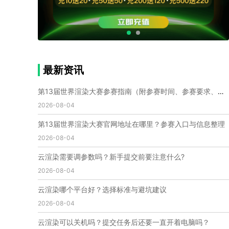
个人渲染农场
小型渲染农场
自建渲染农场
视频渲染农场
渲染农场软件
cpu渲染农场
渲染农场费用
渲染农场下载
模型软件
建模渲染软件
三维建模渲染
3d建模渲染
手机建模渲染
瑞云渲染案例
云渲染案例
云渲染农场
云渲染农场优势
便宜的渲染农场
最新资讯
C4D渲染农场
传统渲染农场
渲染农场怎么选
渲染农场收费
云渲染农场价格
瑞云渲染农场价格
第13届世界渲染大赛参赛指南（附参赛时间、参赛要求、赛事奖励等）
动画渲染农场
动画渲染农场价格
2026-08-04
第十一届世界渲染大赛
世界渲染大赛时间
第13届世界渲染大赛官网地址在哪里？参赛入口与信息整理
世界渲染大赛官网
国际渲染大赛
国际渲染大赛排名
2026-08-04
世界渲染大赛软件
UE云渲染
网页云渲染
瑞云官网
瑞云科技
端云
瑞云渲染官网
云渲染需要调参数吗？新手提交前要注意什么?
云渲染官网
深圳瑞云
瑞云客户端
2026-08-04
瑞云渲染客户端
瑞云动画客户端
renderbus
网络渲染软件
云渲染服务
云渲染怎么收费
云渲染哪个平台好？选择标准与避坑建议
云渲染怎么用
云渲染平台
云渲染软件
2026-08-04
云渲染技术
云渲染原理
云渲染插件
云渲染软件
云渲染可以关机吗？提交任务后还要一直开着电脑吗？
云渲染引擎
云渲染主机
云渲染软件厂家