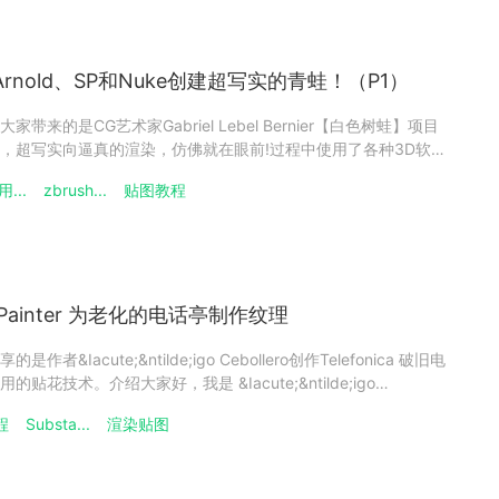
、Arnold、SP和Nuke创建超写实的青蛙！（P1）
来的是CG艺术家Gabriel Lebel Bernier【白色树蛙】项目
，超写实向逼真的渲染，仿佛就在眼前!过程中使用了各种3D软
rnold、Substance 3D Painter和Nuke。本篇分享将分为上下两
...
zbrush...
贴图教程
e
3D Painter 为老化的电话亭制作纹理
Iacute;&ntilde;igo Cebollero创作Telefonica 破旧电
花技术。介绍大家好，我是 &Iacute;&ntilde;igo
西班牙 UDIT 攻读视频游戏设计学位课程的最后一年。最近，我学习了
程
Substa...
渲染贴图