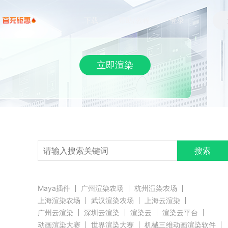
下载
帮助/教程
登录
立即渲染
搜索
Maya插件
广州渲染农场
杭州渲染农场
上海渲染农场
武汉渲染农场
上海云渲染
广州云渲染
深圳云渲染
渲染云
渲染云平台
动画渲染大赛
世界渲染大赛
机械三维动画渲染软件