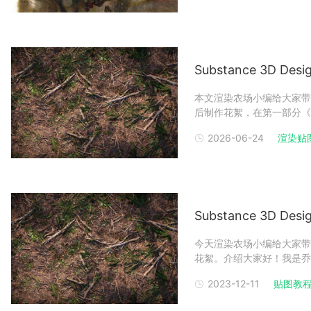
Substance 3D 
本文渲染农场小编给大家带
后制作花絮，在第一部分《Sub
分享中，作者建立了植被的
2026-06-24
渲染贴
渲染参数等信息，接着往下
Substance 3D 
今天渲染农场小编给大家带
花絮。介绍大家好！我是乔纳斯
《星球大战：亡命之徒》项
2023-12-11
贴图教
和地形纹理是有一份热情在