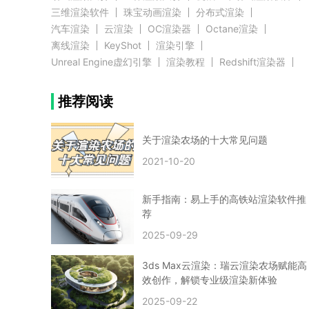
三维渲染软件
珠宝动画渲染
分布式渲染
汽车渲染
云渲染
OC渲染器
Octane渲染
离线渲染
KeyShot
渲染引擎
Unreal Engine虚幻引擎
渲染教程
Redshift渲染器
Blender教程
渲染插件
zbrush实例教程
推荐阅读
3D模型教程
3D建模案例
网络渲染
推荐阅读
云渲染农场使用教程
渲染有噪点
渲染降噪
渲染图黑色
云渲染农场价格
CG建模
Maya
关于渲染农场的十大常见问题
建筑效果图渲染
渲染速度慢
贴图教程
CG角色制作心得
动画渲染
2021-10-20
在线渲染
渲染器
渲染技巧
雕刻3D模型
GPU渲染
cg动画渲染
Blender云端渲染
maya渲染
CG动画
动画制作
新手指南：易上手的高铁站渲染软件推
Blender
CG渲染
渲染农场
云端渲染
荐
3dmax云端渲染
c4d云端渲染
unity3d云端渲染
2025-09-29
渲染图
CG原画
渲染焦散
云渲染疑问
clarisse教程
拟真人物制作
实时渲染
视觉效果
3ds Max云渲染：瑞云渲染农场赋能高
视觉特效
特效
VRay制作案例
VFX案例
效创作，解锁专业级渲染新体验
手动渲染农场
云渲染小课堂
云渲染技巧
2025-09-22