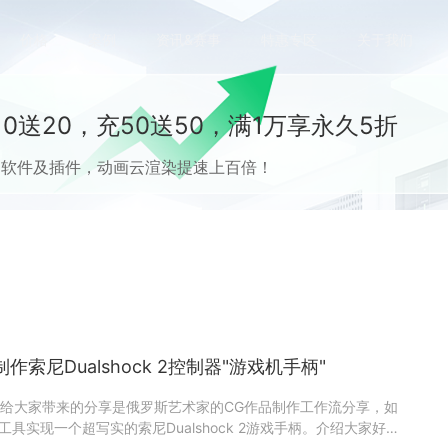
价格
案例
资讯&赛事
特惠专区
关于我们
0送20，充50送50，满1万享永久5折
流CG软件及插件，动画云渲染提速上百倍！
sh制作索尼Dualshock 2控制器"游戏机手柄"
给大家带来的分享是俄罗斯艺术家的CG作品制作工作流分享，如
sh等工具实现一个超写实的索尼Dualshock 2游戏手柄。介绍大家好！