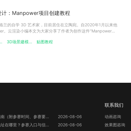
念设计：Manpower项目创建教程
来自苏格兰的自学 3D 艺术家，目前居住在立陶宛。自2020年1月以来他
der。云渲染小编本文为大家分享了作者为创作这件''Manpower
er 3.3 进行建模、UV 展开、灯光和渲染，以及 Substance 3D
..
3D场景建模...
贴图教程
联系我们
第13届世界渲染大赛参赛指南（附参赛时间、参赛要求、赛事奖励等）
2026-08-06
动画咨询
第13届世界渲染大赛官网地址在哪里？参赛入口与信息整理
2026-08-06
效果图咨询