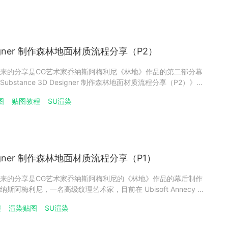
Designer 制作森林地面材质流程分享（P2）
来的分享是CG艺术家乔纳斯阿梅利尼《林地》作品的第二部分幕
stance 3D Designer 制作森林地面材质流程分享（P2）》的
生成器。本篇作者将会继续分享土壤层、颜色通道、灯光设置和
图
贴图教程
SU渲染
看吧！土壤我不会在实地花时间，因为这完全不重要。我
Designer 制作森林地面材质流程分享（P1）
来的分享是CG艺术家乔纳斯阿梅利尼的《林地》作品的幕后制作
阿梅利尼，一名高级纹理艺术家，目前在 Ubisoft Annecy 的
目中工作。灵感多年来我参与制作了各种项目，对创建生物群落
程
渲染贴图
SU渲染
的。此前，我有研究过森林地面纹理，但我想进一步提高质量，