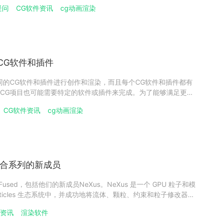
业cg的人都选择云渲染平台完成最后的渲染任务，本文整理关于
疑问
CG软件资讯
cg动画渲染
染选择，希望帮助大家！cg渲染图用哪些软件好3D建模软件（1）
CG软件和插件
同的CG软件和插件进行创作和渲染，而且每个CG软件和插件都有
CG项目也可能需要特定的软件或插件来完成。为了能够满足更广
提高自己的市场竞争力，市面上的云渲染平台通常会支持多种软件和
CG软件资讯
cg动画渲染
们提供更好的创作环境。但每个云渲染平台由于研发团队的技术差
um融合系列的新成员
 Fused，包括他们的新成员NeXus。NeXus 是一个 GPU 粒子和模
rticles 生态系统中，并成功地将流体、颗粒、约束和粒子修改器带
它可以与兼容的 Nvidia、AMD 和 Apple M1 和 M1 Ultra 显卡
件资讯
渲染软件