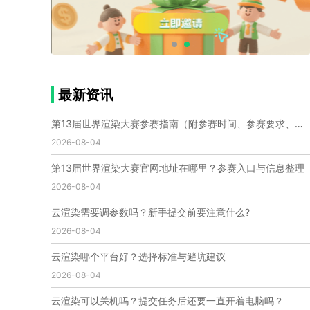
个人渲染农场
小型渲染农场
自建渲染农场
视频渲染农场
渲染农场软件
cpu渲染农场
渲染农场费用
渲染农场下载
模型软件
建模渲染软件
三维建模渲染
3d建模渲染
手机建模渲染
瑞云渲染案例
云渲染案例
云渲染农场
云渲染农场优势
便宜的渲染农场
最新资讯
C4D渲染农场
传统渲染农场
渲染农场怎么选
渲染农场收费
云渲染农场价格
瑞云渲染农场价格
第13届世界渲染大赛参赛指南（附参赛时间、参赛要求、赛事奖励等）
动画渲染农场
动画渲染农场价格
2026-08-04
第十一届世界渲染大赛
世界渲染大赛时间
第13届世界渲染大赛官网地址在哪里？参赛入口与信息整理
世界渲染大赛官网
国际渲染大赛
国际渲染大赛排名
2026-08-04
世界渲染大赛软件
UE云渲染
网页云渲染
瑞云官网
瑞云科技
端云
瑞云渲染官网
云渲染需要调参数吗？新手提交前要注意什么?
云渲染官网
深圳瑞云
瑞云客户端
2026-08-04
瑞云渲染客户端
瑞云动画客户端
renderbus
网络渲染软件
云渲染服务
云渲染怎么收费
云渲染哪个平台好？选择标准与避坑建议
云渲染怎么用
云渲染平台
云渲染软件
2026-08-04
云渲染技术
云渲染原理
云渲染插件
云渲染软件
云渲染可以关机吗？提交任务后还要一直开着电脑吗？
云渲染引擎
云渲染主机
云渲染软件厂家