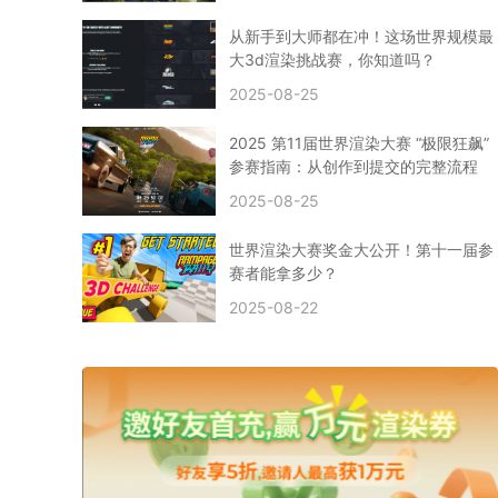
CPU渲染
Arnold案例
3ds Max建模
特效渲染
vr渲染器
效果图渲染
免费云渲染
Autodesk
从新手到大师都在冲！这场世界规模最
2D转3D
SU渲染
圣诞短片
风暴幽灵船
大3d渲染挑战赛，你知道吗？
云渲染大咖专访
CG电影云渲染案例
2025-08-25
Houdini建模案例
自助云渲染农场
Maya使用教程
CG人物制作
Maya基础知识
Blender渲染技巧
2025 第11届世界渲染大赛 “极限狂飙”
3ds Max资讯
3ds Max教程
CG软件资讯
参赛指南：从创作到提交的完整流程
3d云渲染
3dmax渲染
C4D|3d渲染加速
2025-08-25
Substance Painter
3D场景建模教程
渲染设置
vray网络渲染
SAAS渲染农场
Lumion
世界渲染大赛奖金大公开！第十一届参
ZBrush技巧
SketchUp教程
3dmax 渲染慢
赛者能拿多少？
渲染卡顿
云渲染怎么收费
分层渲染
多机渲染
2025-08-22
纹理渲染
全局光引擎
渲染贴图
展UV
拓扑结构
云渲染哪个平台好？
什么是云渲染？
渲染溢色
渲染光斑
渲染软件
3D渲染技术
EEVEE渲染器
Cycles渲染器
C4D教程
Corona降噪器
奥斯卡
电影
建模渲染
人物建模渲染
在线建模渲染
北京渲染农场
成都动画渲染
免费渲染农场
网络渲染农场