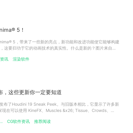
Anima® 5！
推出了Anima® 5，带来了一些新的亮点，新功能和改进功能使它能够构建
，这要归功于它的动画技术的真实性。什么是新的？图片来自
 4D 数字人类行走角色系统，它增加了在人群系统中从未见过的真实
件资讯
渲染软件
网络的人群生成系统，可提供更自然和逼真的人群运
功能发布，这些更新你一定要知道
FX发布了Houdini 19 Sneak Peek。与旧版本相比，它显示了许多新
可以使用 KineFX、Muscles &x26; Tissue、Crowds、
g、Pyro FX、FLIP Fluids、Vellum、RBD D
..
CG软件资讯
推荐阅读