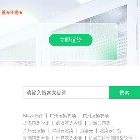
下载
帮助/教程
登录
立即渲染
搜索
Maya插件
广州渲染农场
杭州渲染农场
上海渲染农场
武汉渲染农场
上海云渲染
广州云渲染
深圳云渲染
渲染云
渲染云平台
动画渲染大赛
世界渲染大赛
机械三维动画渲染软件