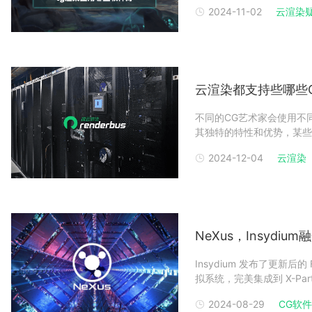
的要求质量非常高，不少从
2024-11-02
云渲染
cg渲染图使用软件与云渲
May
云渲染都支持些哪些
不同的CG艺术家会使用不
其独特的特性和优势，某些
泛的CGer的渲染需求，
2024-12-04
云渲染
插件，为CG行业的创作者
距以及公
NeXus，Insydi
Insydium 发布了更新后的
拟系统，完美集成到 X-Pa
入 GPU。通过利用 Vulkan，
2024-08-29
CG软
一起使用。如