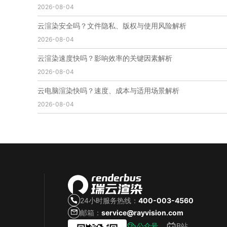
2026-08-04
免费云渲染
云渲染厂家地址
云渲染下载
云渲染网站
云渲染收费
云渲染厂家
云渲染厂商
云渲染安全吗？文件隐私、版权与使用风险解析
云渲染费用
云渲染价格
云渲染参数
云渲染系统
2026-08-04
云渲染架构
第五届瑞云3d渲染动画创作大赛
瑞云渲染大赛
3d渲染大赛
CG动画渲染大赛
云渲染速度快吗？影响效率的关键因素解析
瑞云渲染大赛报名页
瑞云渲染大赛参赛规则
2026-08-04
瑞云渲染大赛奖项
瑞云渲染大赛历届大赛回顾
云电脑渲染快吗？速度、成本与适用场景解析
云渲染电脑
云渲染配置
云主机渲染
视频云渲染
2026-08-04
实时渲染云
实时渲染原理
离线渲染技术
视频云渲染平台
云端渲染器
云端渲染软件
24小时服务热线：
400-003-4560
邮箱：
service@rayvision.com
公众号
B站