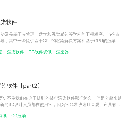
渲染软件
速渲染器是基于光物理、数学和视觉感知等学科的工程程序。当今市
染器，其中一些提供基于CPU的渲染解决方案和基于GPU的渲染解
两者之间轻松切换。GPU渲染器的流行示例包括：Arion、
读
渲染软件
CG软件资讯
渲染器
ane、Redshift等。一、GPU渲染的一些优点包
染软件【part2】
ma4D的历史不像我们在这里提到的某些渲染软件那样悠久，但是它越来越
新的3D设计人员都在使用它，因为它非常快速且直观。它具有出
高度逼真的渲染。即使是尝试它的专业人士也喜欢它，因为它功
资讯
CG渲染
Cinema4D具有直观的界面，程序流程和良好的帮助系统，