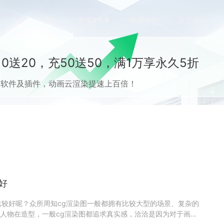
价格
案例
资讯&赛事
特惠专区
关于我们
0送20，充50送50，满1万享永久5折
流CG软件及插件，动画云渲染提速上百倍！
好
比较好呢？众所周知cg渲染图一般都拥有比较大型的场景、复杂的
人物在造型，一般cg渲染图都追求真实感，洽洽是因为对于画面