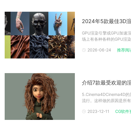
2024年5款最佳3D
GPU渲染引擎或GPU加
场上有各种各样的GPU渲
决方案，并且能够通过单击在
2026-06-24
推荐阅
Iray（NVIDIA）、Oct
介绍7款最受欢迎的渲
5.Cinema4DCine
流行。这样做的原因是所有
色的工具和功能，可以创建
2023-12-11
CG软件
能强大，同时又简单易用。