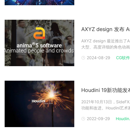
AXYZ design 发布 
AXYZ design 最近
大型、高度详细的角色动画
AXYZ 设计• 一个新的
2024-08-29
CG软
感。• 一种新的基于神经
Houdini 19新
2021年10月13日，Side
功能和改进。Houdini艺术家现在
Solaris、Karma、Modelin
2022-09-29
Houdin.