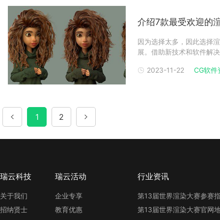
介绍7款最受欢迎的
因为选择太多，因此选择渲
展。借助新技术和软件解决
视化变得容易，因为使用某
2023-11-22
CG软件
用的渲染软件比早期功能要
这么多人使用它们的原
1
2
瑞云科技
瑞云活动
行业资讯
关于我们
企业专享
招纳贤士
教育优惠