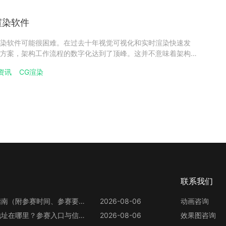
渲染软件
染软件可能很困难。在过去十年视觉可视化和实时渲染快速发
方案，架构工作流程的数字化达到了顶峰。这并不意味着架构可
种软件解决方案并掌握所有技巧需要大量知识。而且当今人们使
资讯
CG渲染
强大得多。以下是7种最受欢迎的渲染软件解决方案，以及为什么
联系我们
第13届世界渲染大赛参赛指南（附参赛时间、参赛要求、赛事奖励等）
2026-08-06
动画咨询
第13届世界渲染大赛官网地址在哪里？参赛入口与信息整理
2026-08-06
效果图咨询