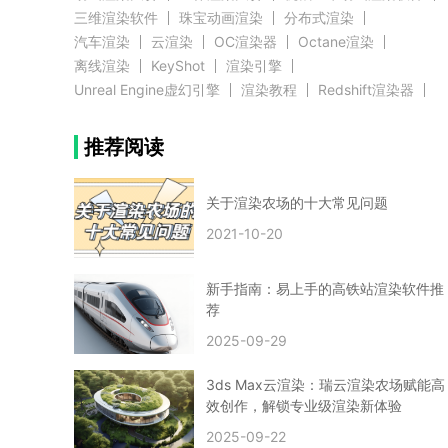
三维渲染软件
珠宝动画渲染
分布式渲染
汽车渲染
云渲染
OC渲染器
Octane渲染
离线渲染
KeyShot
渲染引擎
Unreal Engine虚幻引擎
渲染教程
Redshift渲染器
Blender教程
渲染插件
zbrush实例教程
推荐阅读
3D模型教程
3D建模案例
网络渲染
推荐阅读
云渲染农场使用教程
渲染有噪点
渲染降噪
渲染图黑色
云渲染农场价格
CG建模
Maya
关于渲染农场的十大常见问题
建筑效果图渲染
渲染速度慢
贴图教程
CG角色制作心得
动画渲染
2021-10-20
在线渲染
渲染器
渲染技巧
雕刻3D模型
GPU渲染
cg动画渲染
Blender云端渲染
maya渲染
CG动画
动画制作
新手指南：易上手的高铁站渲染软件推
Blender
CG渲染
渲染农场
云端渲染
荐
3dmax云端渲染
c4d云端渲染
unity3d云端渲染
2025-09-29
渲染图
CG原画
渲染焦散
云渲染疑问
clarisse教程
拟真人物制作
实时渲染
视觉效果
3ds Max云渲染：瑞云渲染农场赋能高
视觉特效
特效
VRay制作案例
VFX案例
效创作，解锁专业级渲染新体验
手动渲染农场
云渲染小课堂
云渲染技巧
2025-09-22