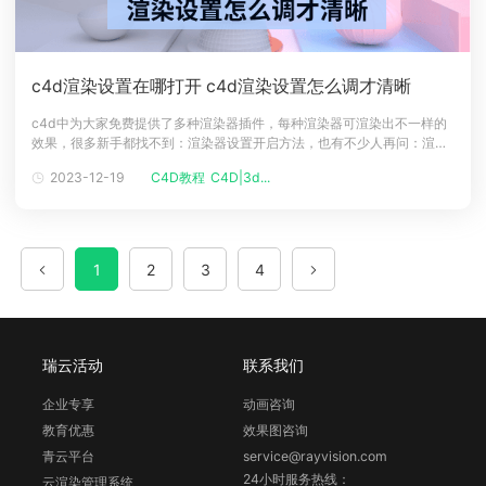
c4d渲染设置在哪打开 c4d渲染设置怎么调才清晰
c4d中为大家免费提供了多种渲染器插件，每种渲染器可渲染出不一样的
效果，很多新手都找不到：渲染器设置开启方法，也有不少人再问：渲染
设置怎么调才清晰，本文整理这两个问题解决方案，希望帮助大家！一、
2023-12-19
C4D教程
C4D|3d...
c4d渲染设置在哪打开1、登录到C4D的编辑器中，选择顶部【编辑】，
出现的下拉菜单选中【设置】项。2、在选择左侧列表中【场次】。3、点
击【场次】功
1
2
3
4
瑞云活动
联系我们
企业专享
动画咨询
教育优惠
效果图咨询
青云平台
service@rayvision.com
24小时服务热线：
云渲染管理系统