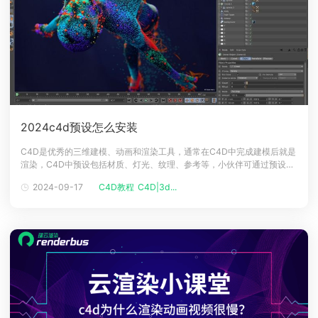
2024c4d预设怎么安装
C4D是优秀的三维建模、动画和渲染工具，通常在C4D中完成建模后就是
渲染，C4D中预设包括材质、灯光、纹理、参考等，小伙伴可通过预设功
能给建好的模型直接添加效果，那么我们一起来看看C4D渲染预设在实操
2024-09-17
C4D教程
C4D|3d...
中的具体应用把！2024c4d预设安装方法1、下载好的需要安装到C4D的
预设文件，预设文件一般为.lib4d格式。2、复制预设文件粘贴到C4