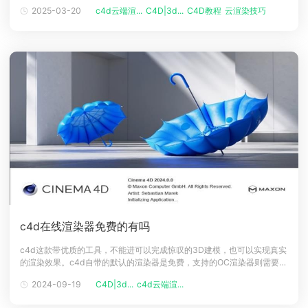
渲染作为行业领先的云渲染服务提供商，为C4D用户提供了多种强大的渲
2025-03-20
c4d云端渲...
C4D|3d...
C4D教程
云渲染技巧
云渲染
染器选择，以满足不同项目的需求。本文将对瑞云渲染C4D云渲染支持的
渲染器进行最新盘点，帮助用户了解各渲染器的特点和优势，提升渲染效
率和作品质量
c4d在线渲染器免费的有吗
c4d这款带优质的工具，不能进可以完成惊叹的3D建模，也可以实现真实
的渲染效果。c4d自带的默认的渲染器是免费，支持的OC渲染器则需要额
外付费，那么有c4d免费在线渲染器呢，一起来简单看看吧。c4d在线渲
2024-09-19
C4D|3d...
c4d云端渲...
染免费工具有哪些答：Renderbus瑞云渲染，新用户免费试用。c4d的用
户通常可通过自带的渲染器或者在线渲染服务来完成渲染工作。自带的