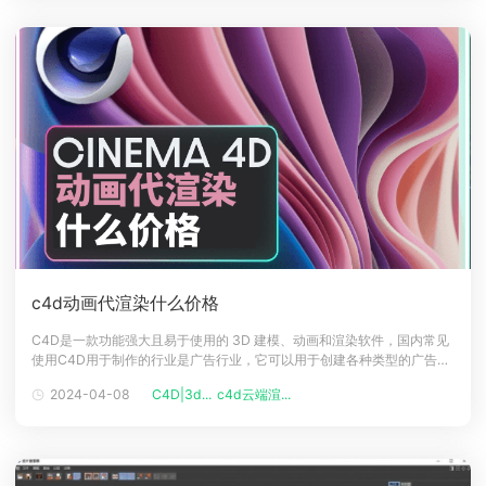
c4d动画代渲染什么价格
C4D是一款功能强大且易于使用的 3D 建模、动画和渲染软件，国内常见
使用C4D用于制作的行业是广告行业，它可以用于创建各种类型的广告，
包括产品形象宣传、电视广告、动画海报和特效等。还因为它提供了丰富
2024-04-08
C4D|3d...
c4d云端渲...
的 2D 和 3D 图形建模、动画和效果功能，所以还应用于各种动态设计领
域，如电视栏目包装、标志动画、片头和广播图形等。一、C4D产品动画
怎