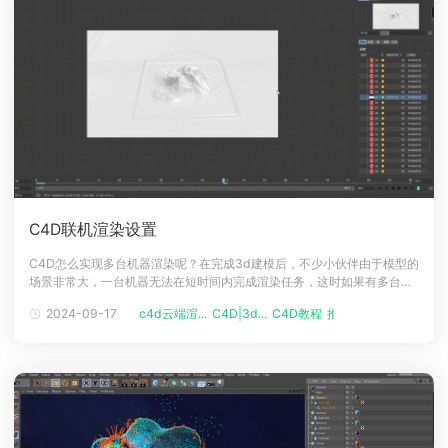
C4D联机渲染设置
C4D怎么实现多台机器渲染呢？在完成3d建模后，不少小伙伴由于模型的
场景非常大，一台机器无法在短时间内完成渲染任务，这时如果有多台电
脑的小伙伴可以通过联机渲染的方式，把渲染任务分开多个小端到多台机
2024-09-17
c4d云端渲...
C4D|3d...
C4D教程
推荐阅读
器上渲染，这种方式可帮助你快速的出图。下面一起来简单看看C4D联机
渲染方式吧！C4D联机渲染方法安装工具：Team Render联机条件：
（1）