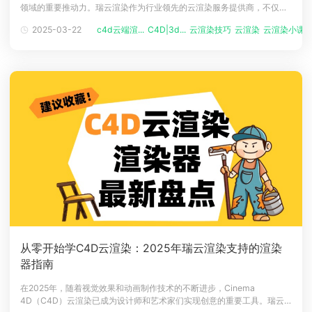
领域的重要推动力。瑞云渲染作为行业领先的云渲染服务提供商，不仅支
下载
持多种强大的渲染器，还兼容众多高效的插件，以满足用户多样化的项目
动画客户端
动画客户端
动画客户端
动画客户端
动画客户端
动画客户端
2025-03-22
c4d云端渲...
C4D|3d...
云渲染技巧
云渲染
云渲染小课
需求。本文将对瑞云渲染C4D云渲染支持的插件进行最新盘点，帮助用户
了解各插件的功能和优势，提升创作效率和作品质量。C4D云渲染CG插
效果图客户端
效果图客户端
效果图客户端
效果图客户端
效果图客户端
效果图客户端
帮助/教程
件1
登录
从零开始学C4D云渲染：2025年瑞云渲染支持的渲染
器指南
在2025年，随着视觉效果和动画制作技术的不断进步，Cinema
4D（C4D）云渲染已成为设计师和艺术家们实现创意的重要工具。瑞云