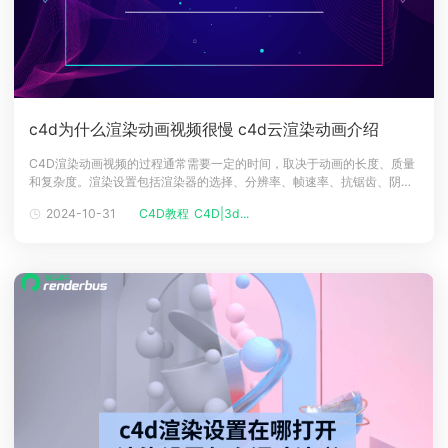
c4d为什么渲染动画视频很慢 c4d云渲染动画介绍
C4D渲染动画视频的过程通常需要一定的时间，取决于动画的长度、质量
和复杂度。渲染设置包括渲染器的选择、分辨率、帧速率、抗锯齿、阴
影、反射、折射、全局光照等参数。输出格式包括视频的编码、容器、码
2024-10-31
C4D教程
C4D|3d...
率、音频等参数。C4D渲染动画视频为什么很慢？这会给用户带来什么困
扰和影响？这是本文要探讨的问题。我们将从以下几个方面，分析C4D渲
染动画视频的慢的