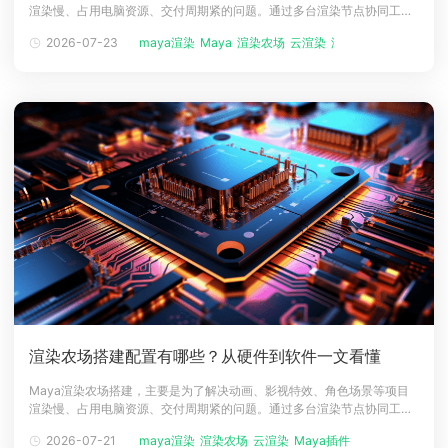
渲染慢、占用电脑资源、交付周期紧的问题。通过多台渲染节点协同工
下载
作，可以把大量帧任务分配到不同机器上同时计算，从而提升整体出图效
动画客户端
动画客户端
动画客户端
动画客户端
动画客户端
动画客户端
2026-07-23
maya渲染
Maya
渲染农场
云渲染
渲染云平台
率。一、Maya渲染农场是什么？Maya渲染农场可以理解为一套专门服务
于Maya项目的集中渲染系统。它通常由多台计算机或服务器组成，每台
效果图客户端
效果图客户端
效果图客户端
效果图客户端
效果图客户端
效果图客户端
帮助/教程
机器都安装相
登录
渲染农场搭建配置有哪些？从硬件到软件一文看懂
Maya渲染农场搭建，主要是为了解决动画、影视特效、角色场景等项目
渲染慢、占用电脑资源、交付周期紧的问题。通过多台渲染节点协同工
作，可以把大量帧任务分配到不同机器上同时计算，从而提升整体出图效
2026-07-21
maya渲染
渲染农场
云渲染
Maya插件
Maya使用...
率。一、Maya渲染农场是什么？Maya渲染农场可以理解为一套专门服务