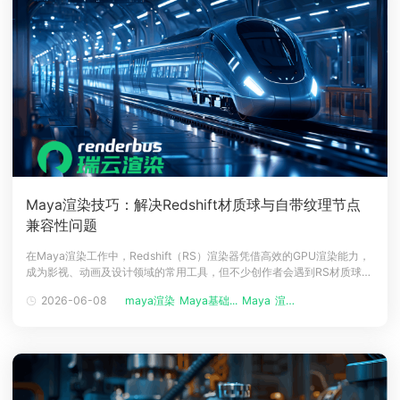
Maya渲染技巧：解决Redshift材质球与自带纹理节点
兼容性问题
在Maya渲染工作中，Redshift（RS）渲染器凭借高效的GPU渲染能力，
成为影视、动画及设计领域的常用工具，但不少创作者会遇到RS材质球无
法连接Maya自带纹理节点的问题，导致材质制作受阻、影响项目推进。
2026-06-08
maya渲染
Maya基础...
Maya
渲染农场
瑞云渲染农场结合多年行业实操经验，为大家科普精准解决该兼容性问题
的方法，助力高效完成材质与渲染工作。RS材质球与Maya自带纹理节