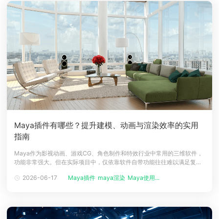
Maya插件有哪些？提升建模、动画与渲染效率的实用
指南
Maya作为影视动画、游戏CG、角色制作和特效行业中常用的三维软件，
功能非常强大。但在实际项目中，仅依靠软件自带功能往往难以满足复杂
制作需求。此时，Maya插件就能发挥重要作用。通过安装合适的插件，
2026-06-17
Maya插件
maya渲染
Maya使用...
创作者可以提升建模、绑定、动画、特效模拟和渲染效率，让复杂流程变
得更加高效、灵活。1、常见的Maya插件类型Maya插件种类丰富，常见
类型包括