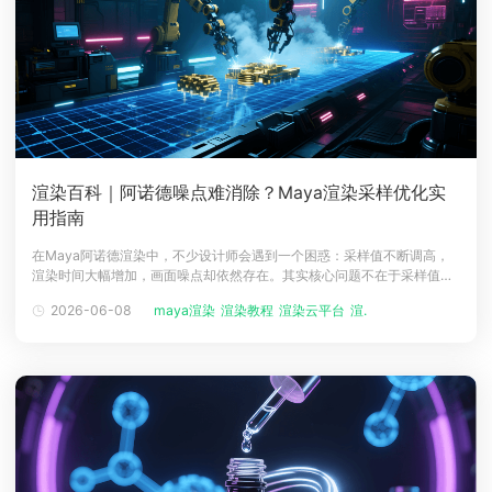
渲染百科｜阿诺德噪点难消除？Maya渲染采样优化实
用指南
在Maya阿诺德渲染中，不少设计师会遇到一个困惑：采样值不断调高，
渲染时间大幅增加，画面噪点却依然存在。其实核心问题不在于采样值的
量，而在于是否找对噪点源头，精准优化。阿诺德的采样机制采用分层设
2026-06-08
maya渲染
渲染教程
渲染云平台
渲染农场
计，Camera (AA)采样是基础，但它无法解决所有类型的噪点不同环节引
发的噪点，需要对应调整专属采样参数，盲目调高Camera (AA)只会徒