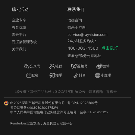
瑞云活动
联系我们
企业专享
动画咨询
教育优惠
效果图咨询
青云平台
service@rayvision.com
24小时服务热线：
云渲染管理系统
点击拨打
400-003-4560
关于我们
查看总部/分公司地址
公众号
社群
视频号
微博
B站
知乎
抖音
小红书
瑞云旗下其他产品系列：
3DCAT实时渲染云
镭速传输
青椒云
©
2026
深圳市瑞云科技股份有限公司
粤ICP备12028569号
粤公网安备44030502003752号
中华人民共和国增值电信业务经营许可证编号：合字 B1-20200125
Renderbus
渲染农场
，海量机器
云渲染
平台