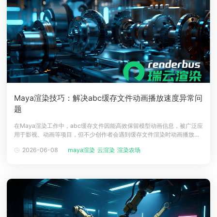
Maya渲染技巧：解决abc缓存文件动画播放速度异常问
题
在Maya渲染工作中，abc缓存文件因能高效保留模型动画信息，被广泛应
用于影视、动画等项目，但不少创作者会遇到缓存文件渲染时动画播放速
度异常的问题，影响项目交付效率。瑞云渲染农场结合多年行业实操经
2026-06-08
maya渲染
云渲染
渲染农场
验，为大家科普精准解决该问题的方法，助力高效完成渲染工作。其实，
abc缓存文件渲染时动画速度异常，核心原因是Maya当前项目帧率
（Project