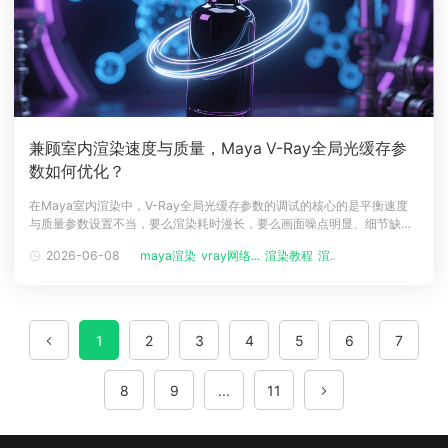
兼顾室内渲染速度与质量，Maya V-Ray全局光缓存参
数如何优化？
在Maya室内渲染中，V-Ray全局光缓存参数的调试的核心的是平衡速度
与质量参数设置不当，要么渲染耗时漫长，要么画面噪点明显、细节缺
失。瑞云渲染农场结合多年影视级渲染服务经验，为大家拆解关键参数，
2026-06-08
maya渲染
vray网络...
渲染教程
渲染云
助你快速找到最优调试方案。全局光缓存（Light Cache）是V-Ray渲染
室内场景时，模拟间接光照的核心功能，其参数直接决定了渲染效率与画
面
1
2
3
4
5
6
7
8
9
...
11