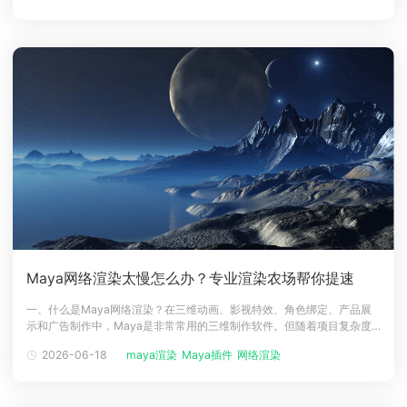
于Maya项目的集中渲染系统。它通常由多台计算机或服务器组成，每台
机器都安装相
Maya网络渲染太慢怎么办？专业渲染农场帮你提速
一、什么是Maya网络渲染？在三维动画、影视特效、角色绑定、产品展
示和广告制作中，Maya是非常常用的三维制作软件。但随着项目复杂度
不断提升，单台电脑往往难以快速完成渲染任务。所谓Maya网络渲染，
2026-06-18
maya渲染
Maya插件
网络渲染
就是将 Maya场景文件提交到多台服务器或云端计算节点上进行分布式渲
染，从而大幅缩短等待时间，提高项目交付效率。二、为什么需要Maya
网络渲染