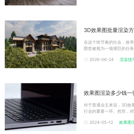
型
3D效果图批量渲染
在这个快节奏的社会，效率
图曾被视为一项艰巨的任务
及。以下是渲染农场小编整
2026-06-24
渲染技
利用软件的批量出图功能许
渲染工作的效率。
效果图渲染多少钱一
对于普通业主来说，3D效
行业的重要一环。然而，对
惑的问题。下面将讲解效果
2024-05-12
效果图
果图渲染的价格并不是一成
影响。包括但不限于