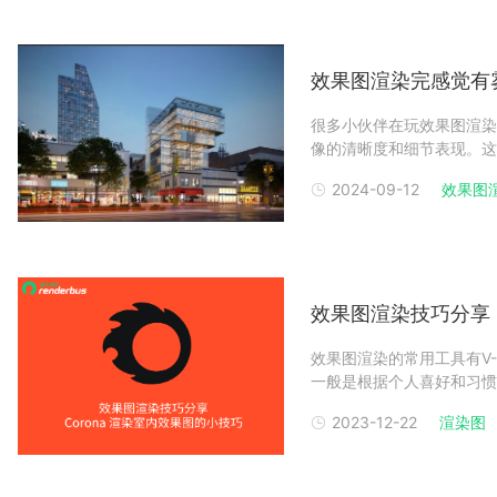
效果图渲染完感觉有
很多小伙伴在玩效果图渲染
像的清晰度和细节表现。这
是渲染设置中出现问题。本
2024-09-12
效果图
一、效果图渲染完感觉有雾
如果开启，调整其强
效果图渲染技巧分享：
效果图渲染的常用工具有V-Ra
一般是根据个人喜好和习惯选
图云渲染的技巧给大家，希
2023-12-22
渲染图
构建室内渲染图时，正确设