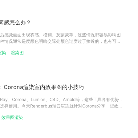
雾感怎么办？
后感觉画面出现雾感、模糊、灰蒙蒙等，这些情况都容易影响图
种情况通常是度颜色明暗交际处颜色过度过于接近的，也有可能
文为大家整理部分处理效果图渲染雾感的方法，希望帮助大家。
渲染
渲染图
感解决方法1、环境雾设置：检查渲染器的环境雾设置是否开启。
Corona渲染室内效果图的小技巧
y、Corona、Lumion、C4D、Arnold等，这些工具各有优势，
择使用。今天Renderbus瑞云渲染就针对Corona分享一些效果
望对云渲染新人有所帮助。效果图渲染技巧分享1、正确的视角在
效果图渲染
置相机是十分关键的一步。你要构建一个