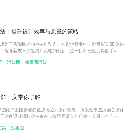
方法：提升设计效率与质量的策略
成为了实现目标的重要推动力。在设计行业中，批量渲染3D效果
，但随着技术的发展和策略的创新，这一目标已经变得触手可
理的一些提高3D效果图批量渲染效率的方法：（图源网络）一、
巧
渲染图
效果图渲染
多先进的3D软件都内置了批量出图功能，这一功能极大地提升了
张?一文带你了解
果图比平面图更容易直观感受到设计效果，所以效果图渲染是设计
于许多设计师和业主来说，效果图渲染的价格一直是一个令人困
图的价格及影响因素。一、影响效果图渲染价格的因素其实，效
渲染
渲染图
不变的，价格低至五十元，高至三千元不等，它受到多种因素的