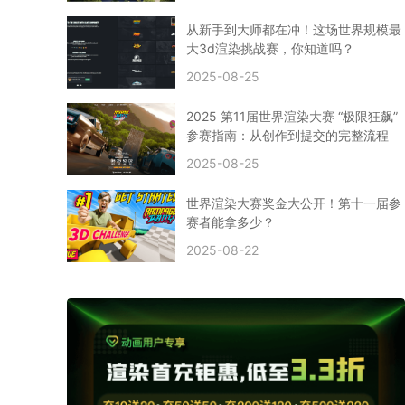
CPU渲染
Arnold案例
3ds Max建模
特效渲染
vr渲染器
效果图渲染
免费云渲染
Autodesk
从新手到大师都在冲！这场世界规模最
2D转3D
SU渲染
圣诞短片
风暴幽灵船
大3d渲染挑战赛，你知道吗？
云渲染大咖专访
CG电影云渲染案例
2025-08-25
Houdini建模案例
自助云渲染农场
Maya使用教程
CG人物制作
Maya基础知识
Blender渲染技巧
2025 第11届世界渲染大赛 “极限狂飙”
3ds Max资讯
3ds Max教程
CG软件资讯
参赛指南：从创作到提交的完整流程
3d云渲染
3dmax渲染
C4D|3d渲染加速
2025-08-25
Substance Painter
3D场景建模教程
渲染设置
vray网络渲染
SAAS渲染农场
Lumion
世界渲染大赛奖金大公开！第十一届参
ZBrush技巧
SketchUp教程
3dmax 渲染慢
赛者能拿多少？
渲染卡顿
云渲染怎么收费
分层渲染
多机渲染
2025-08-22
纹理渲染
全局光引擎
渲染贴图
展UV
拓扑结构
云渲染哪个平台好？
什么是云渲染？
渲染溢色
渲染光斑
渲染软件
3D渲染技术
EEVEE渲染器
Cycles渲染器
C4D教程
Corona降噪器
奥斯卡
电影
建模渲染
人物建模渲染
在线建模渲染
北京渲染农场
成都动画渲染
免费渲染农场
网络渲染农场