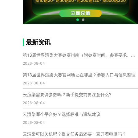
个人渲染农场
小型渲染农场
自建渲染农场
视频渲染农场
渲染农场软件
cpu渲染农场
渲染农场费用
渲染农场下载
模型软件
建模渲染软件
三维建模渲染
3d建模渲染
手机建模渲染
瑞云渲染案例
云渲染案例
云渲染农场
云渲染农场优势
便宜的渲染农场
最新资讯
C4D渲染农场
传统渲染农场
渲染农场怎么选
渲染农场收费
云渲染农场价格
瑞云渲染农场价格
第13届世界渲染大赛参赛指南（附参赛时间、参赛要求、赛事奖励等）
动画渲染农场
动画渲染农场价格
2026-08-04
第十一届世界渲染大赛
世界渲染大赛时间
第13届世界渲染大赛官网地址在哪里？参赛入口与信息整理
世界渲染大赛官网
国际渲染大赛
国际渲染大赛排名
2026-08-04
世界渲染大赛软件
UE云渲染
网页云渲染
瑞云官网
瑞云科技
端云
瑞云渲染官网
云渲染需要调参数吗？新手提交前要注意什么?
云渲染官网
深圳瑞云
瑞云客户端
2026-08-04
瑞云渲染客户端
瑞云动画客户端
renderbus
网络渲染软件
云渲染服务
云渲染怎么收费
云渲染哪个平台好？选择标准与避坑建议
云渲染怎么用
云渲染平台
云渲染软件
2026-08-04
云渲染技术
云渲染原理
云渲染插件
云渲染软件
云渲染可以关机吗？提交任务后还要一直开着电脑吗？
云渲染引擎
云渲染主机
云渲染软件厂家