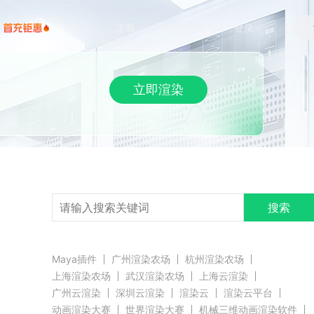
下载
帮助/教程
登录
立即渲染
搜索
Maya插件
广州渲染农场
杭州渲染农场
上海渲染农场
武汉渲染农场
上海云渲染
广州云渲染
深圳云渲染
渲染云
渲染云平台
动画渲染大赛
世界渲染大赛
机械三维动画渲染软件