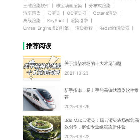
三维渲染软件
珠宝动画渲染
分布式渲染
汽车渲染
云渲染
OC渲染器
Octane渲染
离线渲染
KeyShot
渲染引擎
Unreal Engine虚幻引擎
渲染教程
Redshift渲染器
Blender教程
渲染插件
zbrush实例教程
推荐阅读
3D模型教程
3D建模案例
网络渲染
推荐阅读
云渲染农场使用教程
渲染有噪点
渲染降噪
渲染图黑色
云渲染农场价格
CG建模
Maya
关于渲染农场的十大常见问题
建筑效果图渲染
渲染速度慢
贴图教程
CG角色制作心得
动画渲染
2021-10-20
在线渲染
渲染器
渲染技巧
雕刻3D模型
GPU渲染
cg动画渲染
Blender云端渲染
maya渲染
CG动画
动画制作
新手指南：易上手的高铁站渲染软件推
Blender
CG渲染
渲染农场
云端渲染
荐
3dmax云端渲染
c4d云端渲染
unity3d云端渲染
2025-09-29
渲染图
CG原画
渲染焦散
云渲染疑问
clarisse教程
拟真人物制作
实时渲染
视觉效果
3ds Max云渲染：瑞云渲染农场赋能高
视觉特效
特效
VRay制作案例
VFX案例
效创作，解锁专业级渲染新体验
手动渲染农场
云渲染小课堂
云渲染技巧
2025-09-22