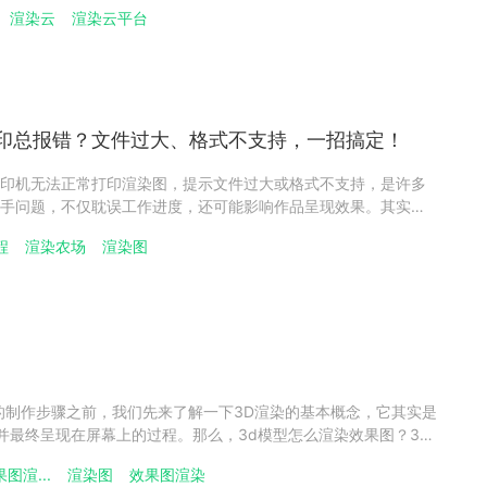
染图几乎是项目沟通的重要成果。简单来说，渲染图就是把三维
渲染云
渲染云平台
果经过计算后生成的最终画面。云渲染农场小编下文来一一介
印总报错？文件过大、格式不支持，一招搞定！
印机无法正常打印渲染图，提示文件过大或格式不支持，是许多
手问题，不仅耽误工作进度，还可能影响作品呈现效果。其实这
掌握正确的调整方法，就能高效解决，确保渲染图顺利打印，瑞
程
渲染农场
渲染图
种解决方案。方法一：渲染设置控输出，从源头减小文件体积解
的制作步骤之前，我们先来了解一下3D渲染的基本概念，它其实是
，并最终呈现在屏幕上的过程。那么，3d模型怎么渲染效果图？3D
要步骤：3D建模、纹理贴图和渲染，下面将详细讲解。第一步：
图渲...
渲染图
效果图渲染
步，是将对象或场景的形状、大小、结构以及其他细节转换为3D模