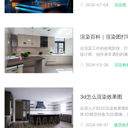
产品展示和动画制作中，渲
2026-07-04
渲染图
模型、材质、灯光和相机效
绍。一、渲染图是什么意
渲染百科｜渲染图打
在渲染工作的收尾阶段，打
设计师、创作者常遇到的棘
类问题无需过度困扰，只要
2026-03-26
渲染教
云渲染农场为你提供以下几
决渲染图打印故障，核
3d怎么渲染效果图
在深入介绍3D渲染效果图
将3D模型转换为2D图像
渲染效果图通常包括三个主
2024-06-01
建筑效果
3D建模建模是渲染的第一