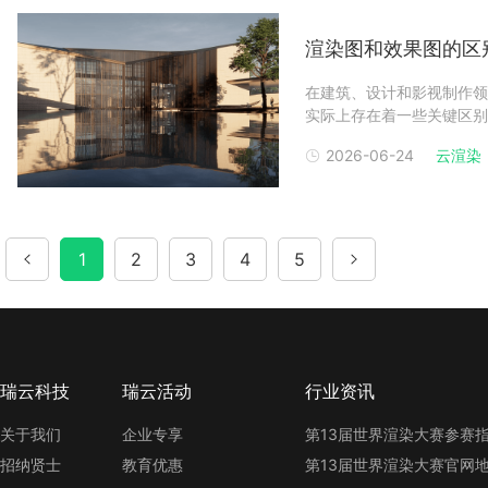
渲染图和效果图的区
在建筑、设计和影视制作领
实际上存在着一些关键区别
最近实行了降价活动的Ren
2026-06-24
云渲染
软件进行创作和编辑的静态
成具有色彩
1
2
3
4
5
瑞云科技
瑞云活动
行业资讯
关于我们
企业专享
招纳贤士
教育优惠