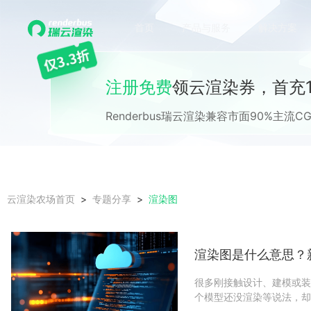
首页
产品与服务
解决方案
注册免费
领云渲染券，首充1
Renderbus瑞云渲染兼容市面90%主
渲染图
云渲染农场首页
专题分享
渲染图是什么意思？
很多刚接触设计、建模或装
个模型还没渲染等说法，却