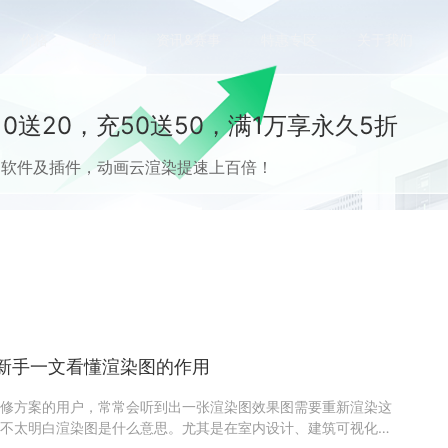
价格
案例
资讯&赛事
特惠专区
关于我们
0送20，充50送50，满1万享永久5折
流CG软件及插件，动画云渲染提速上百倍！
新手一文看懂渲染图的作用
修方案的用户，常常会听到出一张渲染图效果图需要重新渲染这
不太明白渲染图是什么意思。尤其是在室内设计、建筑可视化、