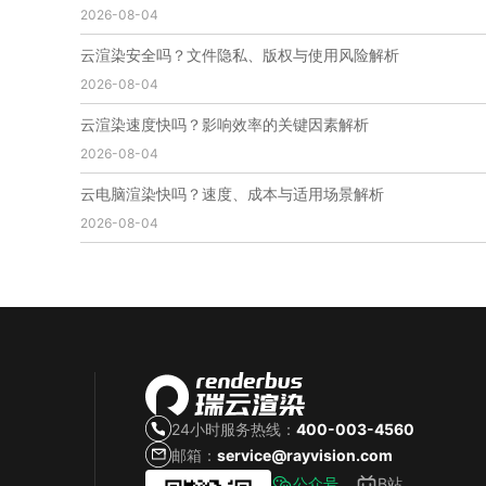
2026-08-04
免费云渲染
云渲染厂家地址
云渲染下载
云渲染网站
云渲染收费
云渲染厂家
云渲染厂商
云渲染安全吗？文件隐私、版权与使用风险解析
云渲染费用
云渲染价格
云渲染参数
云渲染系统
2026-08-04
云渲染架构
第五届瑞云3d渲染动画创作大赛
瑞云渲染大赛
3d渲染大赛
CG动画渲染大赛
云渲染速度快吗？影响效率的关键因素解析
瑞云渲染大赛报名页
瑞云渲染大赛参赛规则
2026-08-04
瑞云渲染大赛奖项
瑞云渲染大赛历届大赛回顾
云电脑渲染快吗？速度、成本与适用场景解析
云渲染电脑
云渲染配置
云主机渲染
视频云渲染
2026-08-04
实时渲染云
实时渲染原理
离线渲染技术
视频云渲染平台
云端渲染器
云端渲染软件
24小时服务热线：
400-003-4560
邮箱：
service@rayvision.com
公众号
B站