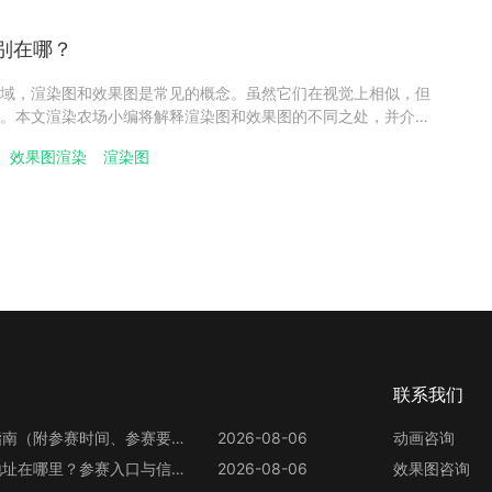
别在哪？
域，渲染图和效果图是常见的概念。虽然它们在视觉上相似，但
。本文渲染农场小编将解释渲染图和效果图的不同之处，并介绍
derbus效果图云渲染。一、 什么是效果图？效果图是通过计算机
效果图渲染
渲染图
图像，通过计算机图形技术将建筑、室内、景观等设计方案呈现
联系我们
第13届世界渲染大赛参赛指南（附参赛时间、参赛要求、赛事奖励等）
2026-08-06
动画咨询
第13届世界渲染大赛官网地址在哪里？参赛入口与信息整理
2026-08-06
效果图咨询