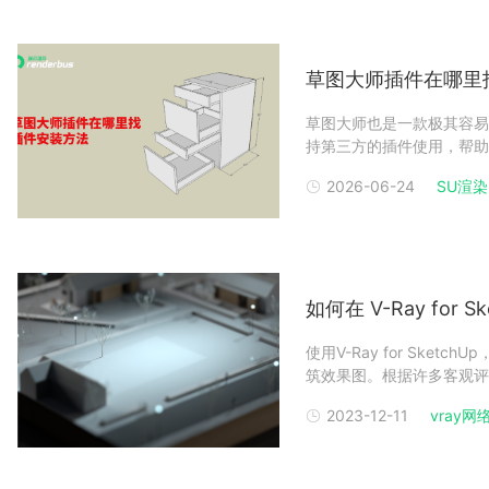
草图大师插件在哪里
草图大师也是一款极其容易
持第三方的插件使用，帮助
（sketchup）插件的寻找和
2026-06-24
SU渲染
Store：这是一个知名的
如何在 V-Ray for
使用V-Ray for Sk
筑效果图。根据许多客观评
是：您可以创建真实世界的
2023-12-11
vray网络.
展示如何使用V-Ray for S