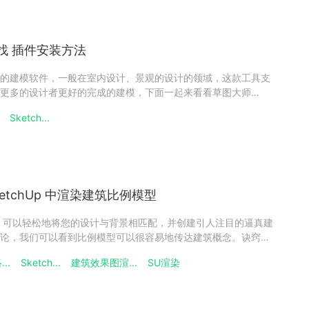
找 插件安装方法
的建模软件，一般在室内设计、景观的设计的领域，这款工具支
更多的设计者更好的完成的建模，下面一起来看看草图大师
安装方法吧！草图大师插件在哪里找1、SketchUcation Plugin
Sketch...
第三方社区，提供了大量草图大师的插件。在 Ske
 SketchUp 中渲染建筑比例模型
etchUp，可以轻松地将您的设计与背景相匹配，并创建引人注目的逼真建
论，我们可以看到比例模型可以很容易地传达建筑概念。诀窍就
物理模型、3D绘图或两者的组合。在今天的文章中，我们将向您
..
Sketch...
建筑效果图渲...
SU渲染
ketchUp将您的SketchUp模型与真实