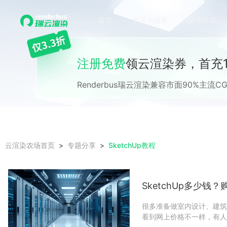
首页
产品与服务
解决方案
注册免费
领云渲染券，首充1
Renderbus瑞云渲染兼容市面90%主
SketchUp教程
云渲染农场首页
专题分享
SketchUp多少
很多准备做室内设计、建筑
看到网上价格不一样，有人