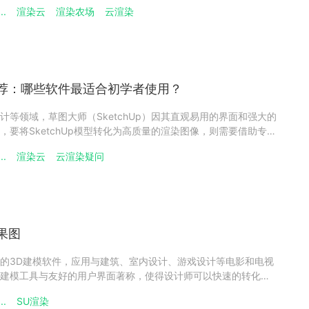
Up 的费用并不是单一固定价格，而是和版本类型、使用场景、授权
..
渲染云
渲染农场
云渲染
切相关。云渲染农场小编下文来详细介绍。一、SketchUp
荐：哪些软件最适合初学者使用？
计等领域，草图大师（SketchUp）因其直观易用的界面和强大的
，要将SketchUp模型转化为高质量的渲染图像，则需要借助专门
将介绍几款常用的草图大师渲染软件，并探讨它们的易用性，帮
..
渲染云
云渲染疑问
一、常用的草图大师渲染软件1、V-Ray for Ske
果图
的3D建模软件，应用与建筑、室内设计、游戏设计等电影和电视
建模工具与友好的用户界面著称，使得设计师可以快速的转化三
是不够的，为了给客户或观众更加逼真的效果，渲染成为了提升
..
SU渲染
那么如何利用草图大师渲染出色的效果图呢？一起来看看吧！