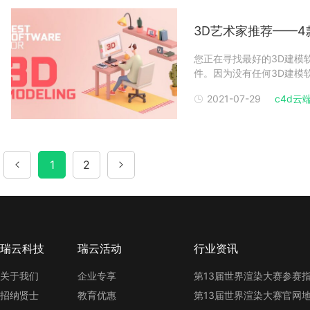
3D艺术家推荐——4
您正在寻找最好的3D建模
件。因为没有任何3D建模
优化他们的3D建模软件，
2021-07-29
c4d云端
人使用的3D软件。显然，
产管道中
1
2
瑞云科技
瑞云活动
行业资讯
关于我们
企业专享
招纳贤士
教育优惠