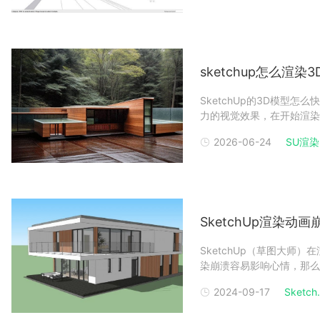
一、基础渲染虽然草图
sketchup怎么渲染
SketchUp的3D模型
力的视觉效果，在开始渲染
确认表面材质和已被适当应
2026-06-24
SU渲染
sketchup渲染3D模型的方
SketchUp渲染动
SketchUp（草图大
染崩溃容易影响心情，那么
SketchUp渲染动画崩
2024-09-17
Sketch.
算机的承载能力。即使是较
方法：升