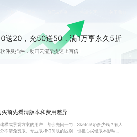
价格
案例
资讯&赛事
特惠专区
关于我们
0送20，充50送50，满1万享永久5折
流CG软件及插件，动画云渲染提速上百倍！
钱？购买前先看清版本和费用差异
建模或景观方案的用户，都会先问一句：SketchUp多少钱？有人
分不清免费版、专业版和订阅版的区别，也担心买错版本影响后