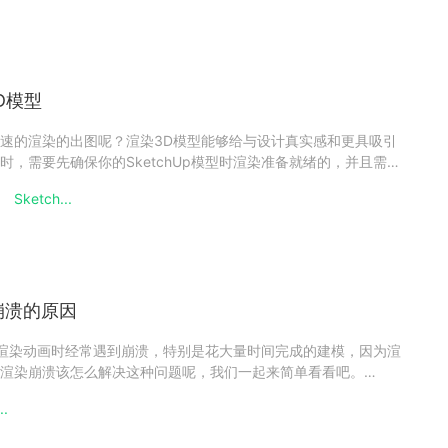
3D模型
怎么快速的渲染的出图呢？渲染3D模型能够给与设计真实感和更具吸引
时，需要先确保你的SketchUp模型时渲染准备就绪的，并且需要
用等，并且几何形状没有错误，下面渲染农场小编来看看
Sketch...
法吧！sketchup怎么渲染3D模型1、通过sketc
画崩溃的原因
师）在渲染动画时经常遇到崩溃，特别是花大量时间完成的建模，因为渲
渲染崩溃该怎么解决这种问题呢，我们一起来简单看看吧。
溃几个点1、硬件资源不足渲染动画需庞大的计算和存储资源，超出计
..
小规模的动画，也可能需要很长时间和大量的内存来生成。解决