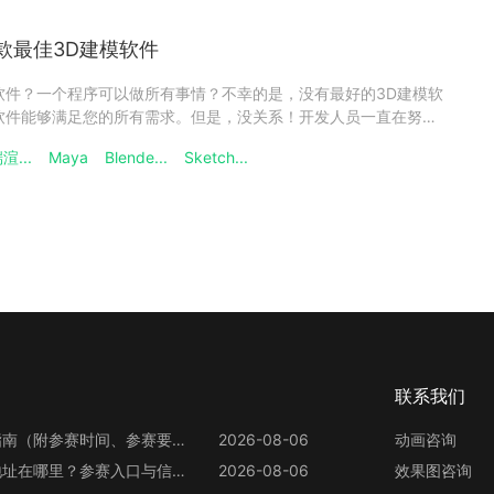
款最佳3D建模软件
软件？一个程序可以做所有事情？不幸的是，没有最好的3D建模软
软件能够满足您的所有需求。但是，没关系！开发人员一直在努力
以适应不断变化的3D环境。四大常用的3D软件这些是业内大多数
渲...
Maya
Blende...
Sketch...
他们不能做所有事情。它们是通用软件。但他们的专长在于允许生
联系我们
第13届世界渲染大赛参赛指南（附参赛时间、参赛要求、赛事奖励等）
2026-08-06
动画咨询
第13届世界渲染大赛官网地址在哪里？参赛入口与信息整理
2026-08-06
效果图咨询