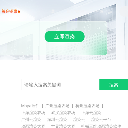
下载
帮助/教程
登录
立即渲染
搜索
Maya插件
广州渲染农场
杭州渲染农场
上海渲染农场
武汉渲染农场
上海云渲染
广州云渲染
深圳云渲染
渲染云
渲染云平台
动画渲染大赛
世界渲染大赛
机械三维动画渲染软件