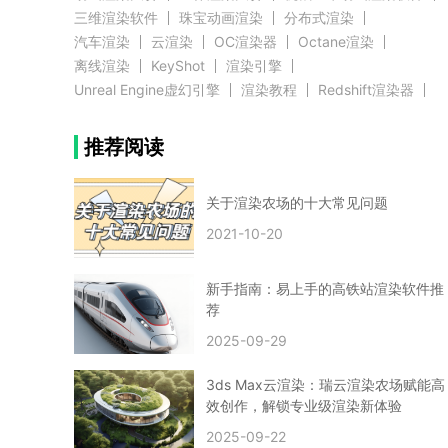
三维渲染软件
珠宝动画渲染
分布式渲染
汽车渲染
云渲染
OC渲染器
Octane渲染
离线渲染
KeyShot
渲染引擎
Unreal Engine虚幻引擎
渲染教程
Redshift渲染器
Blender教程
渲染插件
zbrush实例教程
推荐阅读
3D模型教程
3D建模案例
网络渲染
推荐阅读
云渲染农场使用教程
渲染有噪点
渲染降噪
渲染图黑色
云渲染农场价格
CG建模
Maya
关于渲染农场的十大常见问题
建筑效果图渲染
渲染速度慢
贴图教程
CG角色制作心得
动画渲染
2021-10-20
在线渲染
渲染器
渲染技巧
雕刻3D模型
GPU渲染
cg动画渲染
Blender云端渲染
maya渲染
CG动画
动画制作
新手指南：易上手的高铁站渲染软件推
Blender
CG渲染
渲染农场
云端渲染
荐
3dmax云端渲染
c4d云端渲染
unity3d云端渲染
2025-09-29
渲染图
CG原画
渲染焦散
云渲染疑问
clarisse教程
拟真人物制作
实时渲染
视觉效果
3ds Max云渲染：瑞云渲染农场赋能高
视觉特效
特效
VRay制作案例
VFX案例
效创作，解锁专业级渲染新体验
手动渲染农场
云渲染小课堂
云渲染技巧
2025-09-22