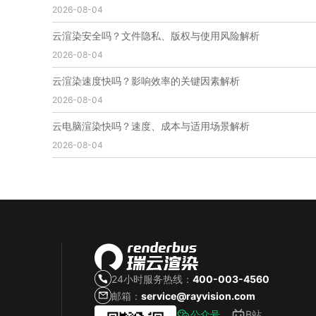
2026-08-04
免费云渲染
云渲染厂家地址
云渲染下载
云渲染网站
云渲染收费
云渲染厂家
云渲染厂商
云渲染安全吗？文件隐私、版权与使用风险解析
云渲染费用
云渲染价格
云渲染参数
云渲染系统
2026-08-04
云渲染架构
第五届瑞云3d渲染动画创作大赛
瑞云渲染大赛
3d渲染大赛
CG动画渲染大赛
云渲染速度快吗？影响效率的关键因素解析
瑞云渲染大赛报名页
瑞云渲染大赛参赛规则
2026-08-04
瑞云渲染大赛奖项
瑞云渲染大赛历届大赛回顾
云电脑渲染快吗？速度、成本与适用场景解析
云渲染电脑
云渲染配置
云主机渲染
视频云渲染
2026-08-04
实时渲染云
实时渲染原理
离线渲染技术
视频云渲染平台
云端渲染器
云端渲染软件
24小时服务热线：
400-003-4560
邮箱：
service@rayvision.com
公众号
B站