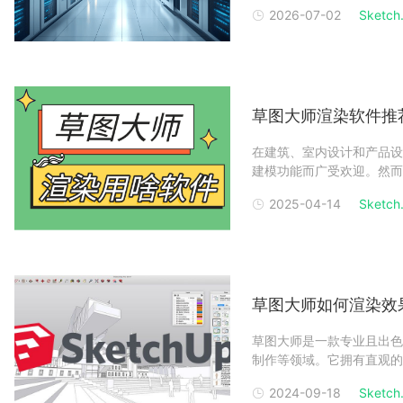
续使用。其实，Sketch
2026-07-02
Sketch.
方式以及是否需要商业用途密
草图大师渲染软件推
在建筑、室内设计和产品设
建模功能而广受欢迎。然而
的草图大师渲染软件。本文
2025-04-14
Sketch.
助你选择适合自己需求的工具。
草图大师如何渲染效
草图大师是一款专业且出色
制作等领域。它拥有直观的
维模型，然而仅有的模型时
2024-09-18
Sketch.
模型展示效果的关键一步。