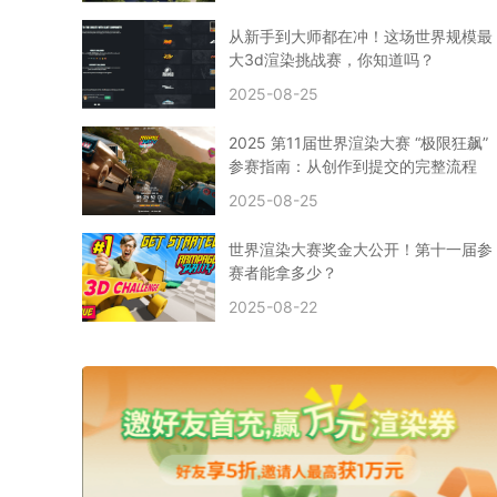
CPU渲染
Arnold案例
3ds Max建模
特效渲染
vr渲染器
效果图渲染
免费云渲染
Autodesk
从新手到大师都在冲！这场世界规模最
2D转3D
SU渲染
圣诞短片
风暴幽灵船
大3d渲染挑战赛，你知道吗？
云渲染大咖专访
CG电影云渲染案例
2025-08-25
Houdini建模案例
自助云渲染农场
Maya使用教程
CG人物制作
Maya基础知识
Blender渲染技巧
2025 第11届世界渲染大赛 “极限狂飙”
3ds Max资讯
3ds Max教程
CG软件资讯
参赛指南：从创作到提交的完整流程
3d云渲染
3dmax渲染
C4D|3d渲染加速
2025-08-25
Substance Painter
3D场景建模教程
渲染设置
vray网络渲染
SAAS渲染农场
Lumion
世界渲染大赛奖金大公开！第十一届参
ZBrush技巧
SketchUp教程
3dmax 渲染慢
赛者能拿多少？
渲染卡顿
云渲染怎么收费
分层渲染
多机渲染
2025-08-22
纹理渲染
全局光引擎
渲染贴图
展UV
拓扑结构
云渲染哪个平台好？
什么是云渲染？
渲染溢色
渲染光斑
渲染软件
3D渲染技术
EEVEE渲染器
Cycles渲染器
C4D教程
Corona降噪器
奥斯卡
电影
建模渲染
人物建模渲染
在线建模渲染
北京渲染农场
成都动画渲染
免费渲染农场
网络渲染农场