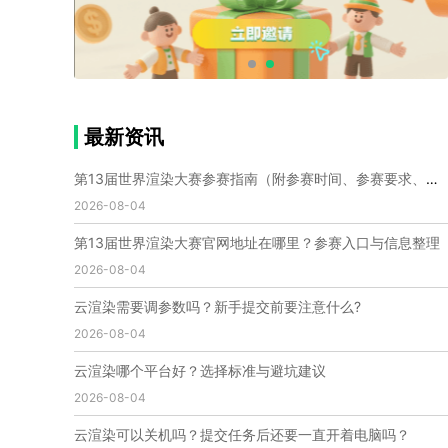
个人渲染农场
小型渲染农场
自建渲染农场
视频渲染农场
渲染农场软件
cpu渲染农场
渲染农场费用
渲染农场下载
模型软件
建模渲染软件
三维建模渲染
3d建模渲染
手机建模渲染
瑞云渲染案例
云渲染案例
云渲染农场
云渲染农场优势
便宜的渲染农场
最新资讯
C4D渲染农场
传统渲染农场
渲染农场怎么选
渲染农场收费
云渲染农场价格
瑞云渲染农场价格
第13届世界渲染大赛参赛指南（附参赛时间、参赛要求、赛事奖励等）
动画渲染农场
动画渲染农场价格
2026-08-04
第十一届世界渲染大赛
世界渲染大赛时间
第13届世界渲染大赛官网地址在哪里？参赛入口与信息整理
世界渲染大赛官网
国际渲染大赛
国际渲染大赛排名
2026-08-04
世界渲染大赛软件
UE云渲染
网页云渲染
瑞云官网
瑞云科技
端云
瑞云渲染官网
云渲染需要调参数吗？新手提交前要注意什么?
云渲染官网
深圳瑞云
瑞云客户端
2026-08-04
瑞云渲染客户端
瑞云动画客户端
renderbus
网络渲染软件
云渲染服务
云渲染怎么收费
云渲染哪个平台好？选择标准与避坑建议
云渲染怎么用
云渲染平台
云渲染软件
2026-08-04
云渲染技术
云渲染原理
云渲染插件
云渲染软件
云渲染可以关机吗？提交任务后还要一直开着电脑吗？
云渲染引擎
云渲染主机
云渲染软件厂家