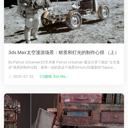
3ds Max太空漫游场景：材质和灯光的制作心得 （上）
By:Patryk Urbaniak3D艺术家 Patryk Urbaniak 最近分享了他在“太空漫
步”场景的制作过程，值得一说的是这个场景在Hum3D最新的“Space
Rover”竞赛中夺得了第一名。介绍Patryk Urbaniak 是蒙特利尔Method
2020-07-22
CG建模
3ds Ma...
工作室的首席视觉开发（Look Dev）艺术家，参与的项目包括《蜘蛛侠：
英