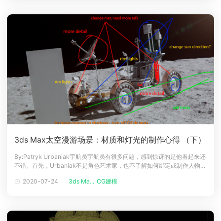
3ds Max太空漫游场景：材质和灯光的制作心得 （下）
By:Patryk Urbaniak宇航员宇航员有很多问题，感到惊讶的是他看起来还
不错。首先，Urbaniak不是角色艺术家，也不了解如何绑定或制作人物皮
肤。这名宇航员是一个完美的例子，资产是建立在一个特定的相机角度，
2020-07-24
3ds Ma...
CG建模
因为它不能承受相机的移动。Urbaniak从他的头盔开始，因为它是最简单
的部分，其中80％只是一个反射性表面，带有一些塑料