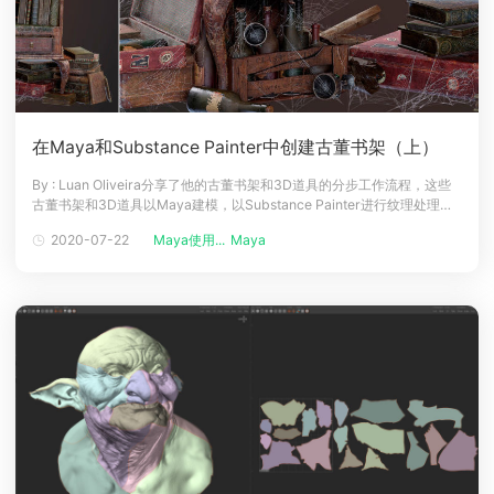
在Maya和Substance Painter中创建古董书架（上）
By : Luan Oliveira分享了他的古董书架和3D道具的分步工作流程，这些
古董书架和3D道具以Maya建模，以Substance Painter进行纹理处理，
并以Marmoset Toolbag呈现（译者注：Renderbus渲染农场支持Maya
2020-07-22
Maya使用...
Maya
云渲染）。介绍大家好，我叫Luan Oliveira，是一名3D自由艺术家。书
架：想