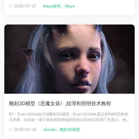
HDRI。对于照明，我尝试使用类似于三点照明的系统：在配置主光源后，
2020-07-27
Maya使用...
Maya
下载
我添加了更多的光源以打破阴影并突出显示轮廓，并始终测试新的可能
动画客户端
动画客户端
动画客户端
动画客户端
动画客户端
动画客户端
性。使用暖色和冷色灯可以很好地解决这一问题。有关云渲染的一些个人
说明：
效果图客户端
效果图客户端
效果图客户端
效果图客户端
效果图客户端
效果图客户端
帮助/教程
登录
雕刻3D模型《恶魔女孩》,纹理和照明技术教程
BY：Evan Gintsiak介绍雕刻3D模型，Evan Gintsiak是以色列的3D角色
艺术家，目前在一家计算机视觉领域的初创公司担任3D部门负责人。他的
职业生涯始于动画行业的通才，几年后，转到了技术领域。并且一直致力
2020-07-24
zbrush...
雕刻3D模型
于计算机视觉，机器，机器人技术和AI培训，各种大规模仿真等方面的超
激动人心的新技术和解决方案。并且Evan Gint