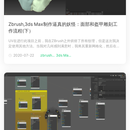
Zbrush,3ds Max制作逼真的妖怪：面部和盔甲雕刻工
作流程(下）
UV在进行此项目之前，我在ZBrush之外烘焙了所有纹理，但是这次我决
定使用其他方法。当我对几何感到满意时，我将其重新网格化，然后在
Unfold3d中导出并制作UV 。之后，我将网格导入回ZBrush，进行划
2020-07-22
zbrush...
3ds Ma...
分，并从旧网格中投影出必要的细节。从这里开始，我开始使用HD
Geometry。根据我的计算，头部UV分别基于3个8k的UDIM，足