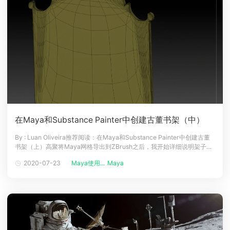
在Maya和Substance Painter中创建古董书架（中）
By : Luan Oliveira推荐阅读：在Maya和Substance Painter中创建古董
书架（上）高聚将Maya网格导出到ZBrush之后，我开始详细说明架子。
在雕刻过程中，我从更大的细节开始，然后转向更精致和更小的细节。完
2020-07-23
Maya使用...
Maya
成后，我在网格上使用Decimation Master以便能够在Maya云渲染中使
用它，然后展开UV并