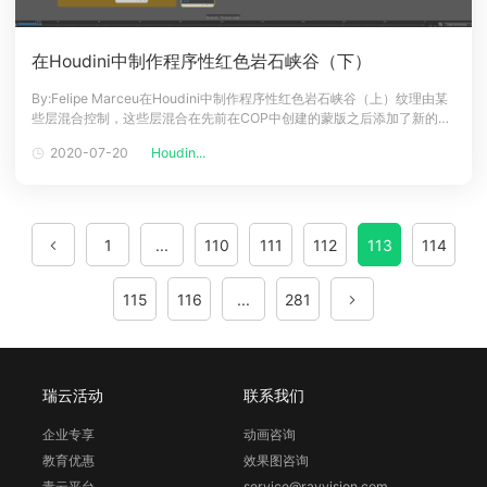
在Houdini中制作程序性红色岩石峡谷（下）
By:Felipe Marceu在Houdini中制作程序性红色岩石峡谷（上）纹理由某
些层混合控制，这些层混合在先前在COP中创建的蒙版之后添加了新的材
料层，最后以我链接到环境链中的材料节点的空值结束（我将在下面进行
2020-07-20
Houdin...
描述）。咒语分层材质设置创建这些地图后，我们可以为主要地形着色。
在Heightfield_out节点之后，我放置了一个能见度
1
...
110
111
112
113
114
115
116
...
281
瑞云活动
联系我们
企业专享
动画咨询
教育优惠
效果图咨询
青云平台
service@rayvision.com