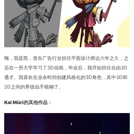
下载
动画客户端
动画客户端
动画客户端
动画客户端
动画客户端
动画客户端
效果图客户端
效果图客户端
效果图客户端
效果图客户端
效果图客户端
效果图客户端
帮助/教程
登录
嗨，我是凯，曾在广告行业担任平面设计师达六年之久，之
后在一所大学学习了3D动画，毕业后，我开始担任自由3D
通才。我喜欢在业余时间创建风格化的3D角色，其中3D和
2D之间的界线似乎模糊了。
Kai Müri的其他作品：