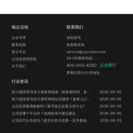
瑞云活动
联系我们
企业专享
动画咨询
教育优惠
效果图咨询
青云平台
service@rayvision.com
24小时服务热线：
云渲染管理系统
点击拨打
400-003-4560
关于我们
查看总部/分公司地址
行业资讯
第13届世界渲染大赛参赛指南（附参赛时间、参赛要求、赛事奖励等）
2026-08-06
第13届世界渲染大赛官网地址在哪里？参赛入口与信息整理
2026-08-06
云渲染需要调参数吗？新手提交前要注意什么?
2026-08-06
云渲染哪个平台好？选择标准与避坑建议
2026-08-06
云渲染可以关机吗？提交任务后还要一直开着电脑吗？
2026-08-05