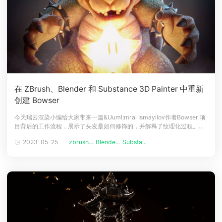
在 ZBrush、Blender 和 Substance 3D Painter 中重新
创建 Bowser
今天瑞云渲染小编给大家带来一篇&Uuml;mral Ismayilov作者Bowser 项
目背后的工作流程，展示了头发是如何修饰的，并解释了纹理化过程。简
介大家好，我是尤姆拉尔-伊斯马伊洛夫，是一名3D角色艺术家和动作设
2023-05-25
zbrush...
Blende...
Substa...
计师，在阿塞拜疆的巴库工作。从年轻的时候起，我就对3D行业和动画充
满了热情，这使我在这个领域追求职业发展，学习三维世界和