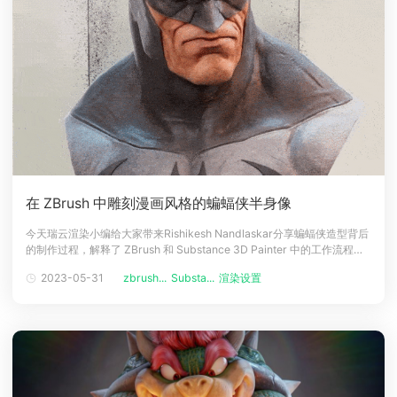
在 ZBrush 中雕刻漫画风格的蝙蝠侠半身像
今天瑞云渲染小编给大家带来Rishikesh Nandlaskar分享蝙蝠侠造型背后
的制作过程，解释了 ZBrush 和 Substance 3D Painter 中的工作流程，
并分享了 Arnold 中的渲染设置。介绍我叫 Rishikesh Nandlaskar，是伦
2023-05-31
zbrush...
Substa...
渲染设置
敦 Framestore VFX 工作室的高级生物建模师。我学过商业