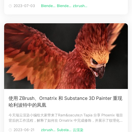
模型和UV与烘焙，还有材料纹理渲染等方面。文章篇幅较长，分上下两篇
2023-07-03
Blende...
Blende...
zbrush...
下载
来分享Shooting Knife项目的背后流程。材料和纹理例如，矢量蒙版很有
动画客户端
动画客户端
动画客户端
动画客户端
动画客户端
动画客户端
用。一般来说，能
效果图客户端
效果图客户端
效果图客户端
效果图客户端
效果图客户端
效果图客户端
帮助/教程
登录
使用 ZBrush、Ornatrix 和 Substance 3D Painter 重现
哈利波特中的凤凰
今天瑞云渲染小编给大家带来了Ram&oacute;n Tapia 分享 Phoenix 项目
背后的工作流程，解释了如何在 Ornatrix 中完成修饰，并展示了纹理化过
程。介绍你好，有创造力的读者朋友们 我的名字是Ram&oacute;n，但在
2023-06-21
zbrush...
Substa...
云渲染
数字艺术领域，我的名字是ramon.exr。为什么叫这个名字？嗯，外面有