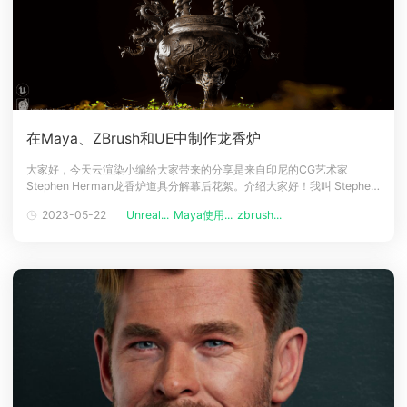
在Maya、ZBrush和UE中制作龙香炉
大家好，今天云渲染小编给大家带来的分享是来自印尼的CG艺术家
Stephen Herman龙香炉道具分解幕后花絮。介绍大家好！我叫 Stephen
Herman，是来自印度尼西亚雅加达的 3D 艺术家。目前，我在 Bandai
2023-05-22
Unreal...
Maya使用...
zbrush...
Namco Studios Malaysia 担任高级环境美术师，我喜欢在工作之余做个
人项目，并且我会继续打磨自己