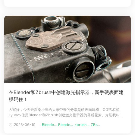
太多人叫我的名字，而且我
在Blender和Zbrush中创建激光指示器，新手硬表面建
模码住！
大家好，今天云渲染小编给大家带来的分享是硬表面建模，CG艺术家
Lyubov使用Blender和Zbrush创建激光指示器的幕后花絮。介绍我叫
Lyubov，来自俄罗斯圣彼得堡，是一名3D 建模的初学者。虽然学习还不
2023-06-19
Blende...
Blende...
zbrush...
ZBrush...
到一年，但是我对它充满热情，并乐于创作练习新项目。我从一个完全不
同的领域来到创建硬表面的领域：设计和 2D 插图。项目我的梦想