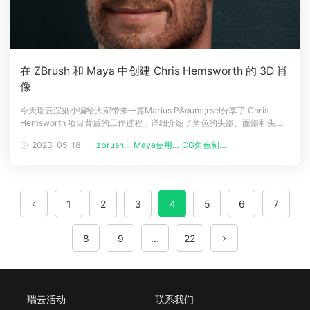
在 ZBrush 和 Maya 中创建 Chris Hemsworth 的 3D 肖
像
今天瑞云渲染小编给大家带来一篇Marius P&ouml;rsel分享了 Chris
Hemsworth 项目背后的工作过程，详细介绍了角色的头部、面部和头发
是如何制作的，并解释了如何在 Arnold 中完成渲染，一起来看看吧！简
2023-05-18
zbrush...
Maya使用...
CG角色制作...
介我的名字是Marius P&ouml;rsel，我是一名资产艺术家，包括角色/生
物、硬表面资产以及环境。在我
1
2
3
4
5
6
7
8
9
...
22
瑞云活动
联系我们