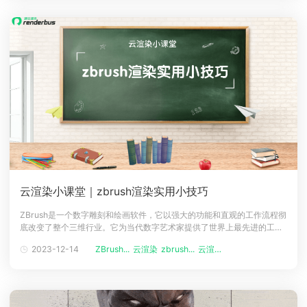
云渲染小课堂｜zbrush渲染实用小技巧
ZBrush是一个数字雕刻和绘画软件，它以强大的功能和直观的工作流程彻
底改变了整个三维行业。它为当代数字艺术家提供了世界上最先进的工
具，让他们可以自由地创造出惊人的三维作品。无论是游戏、电影、动
2023-12-14
ZBrush...
云渲染
zbrush...
云渲染小课堂
画、插画还是雕塑，ZBrush都能够满足不同领域的需求和挑战。本文将为
介绍一些ZBrush渲染实用小技巧，以及如何利用Renderbus瑞云渲染来