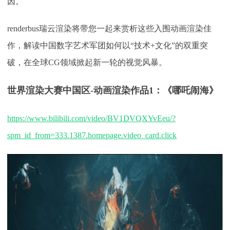
因。
下载
动画客户端
动画客户端
动画客户端
动画客户端
动画客户端
动画客户端
renderbus瑞云渲染将带您一起来赏析这些入围动画渲染佳
效果图客户端
效果图客户端
效果图客户端
效果图客户端
效果图客户端
效果图客户端
帮助/教程
作，解读中国数字艺术军团如何以
“技术+文化”的双重突
登录
破，在全球CG领域掀起新一轮的视觉风暴。
世界渲染大赛中国区-动画渲染作品
1：
《哪吒闹海》
https://www.bilibili.com/video/BV1DVQXYvEeu/?
spm_id_from=333.1387.homepage.video_card.click