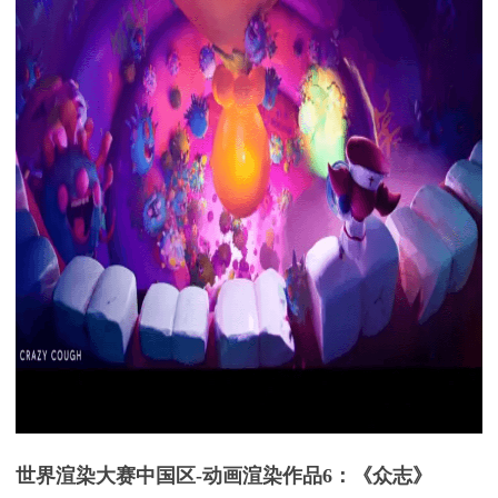
世界渲染大赛中国区
-
动画渲染
作品
6：《
众志
》