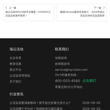
上一篇
下一篇
瑞云渲染90%CG软件全覆盖！KATANA云
解锁Clarisse最强渲染能力：2025年瑞云
渲染必备插件推荐！
渲染支持的渲染器推荐
瑞云活动
联系我们
企业专享
动画咨询
教育优惠
效果图咨询
青云平台
service@rayvision.com
24小时服务热线：
云渲染管理系统
点击拨打
400-003-4560
关于我们
查看总部/分公司地址
行业资讯
云渲染需要调参数吗？新手提交前要注意什么?
2026-08-06
云渲染哪个平台好？选择标准与避坑建议
2026-08-06