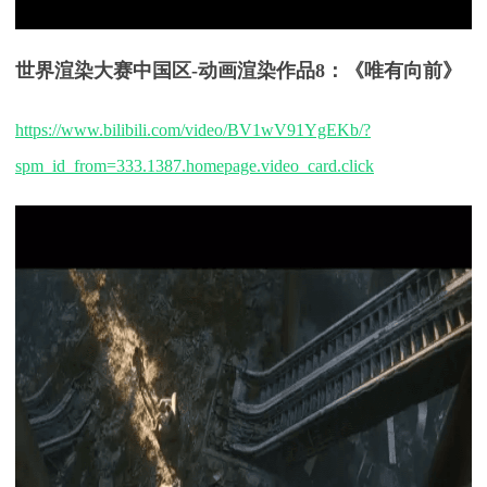
世界渲染大赛中国区
-
动画渲染
作品
8：《
唯有向前
》
https://www.bilibili.com/video/BV1wV91YgEKb/?
spm_id_from=333.1387.homepage.video_card.click