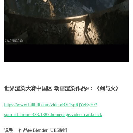
世界渲染大赛中国区
-
动画渲染
作品
9
：
《剑与火》
https://www.bilibili.com/video/BV1spRjYeEyH/?
spm_id_from=333.1387.homepage.video_card.click
说明：作品由
Blender+UE5制作