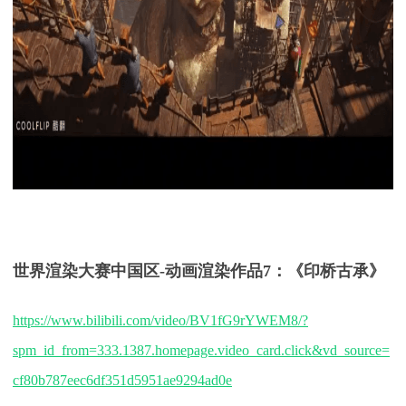
世界渲染大赛中国区
-
动画渲染
作品7
：
《
印桥古承
》
https://www.bilibili.com/video/BV1fG9rYWEM8/?
spm_id_from=333.1387.homepage.video_card.click&vd_source=
cf80b787eec6df351d5951ae9294ad0e