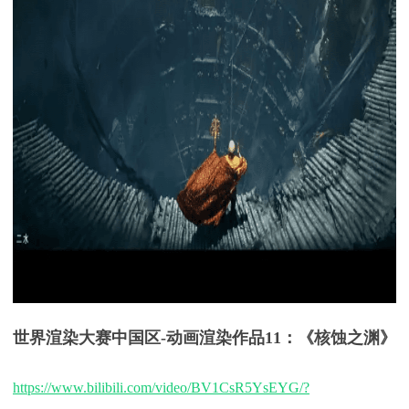
世界渲染大赛中国区
-
动画渲染
作品
11：《
核蚀之渊
》
https://www.bilibili.com/video/BV1CsR5YsEYG/?