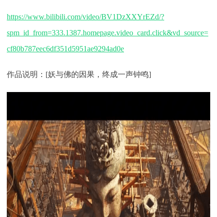
https://www.bilibili.com/video/BV1DzXXYrEZd/?
spm_id_from=333.1387.homepage.video_card.click&vd_source=
cf80b787eec6df351d5951ae9294ad0e
作品说明：
[妖与佛的因果，终成一声钟鸣]