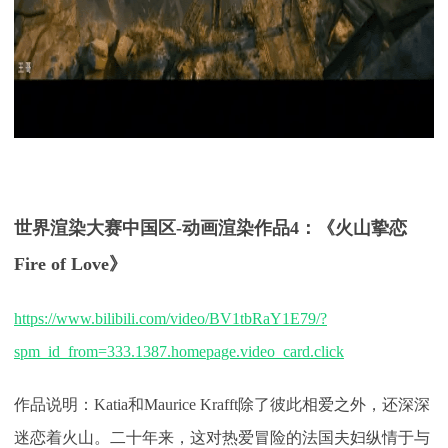
世界渲染大赛中国区
-
动画渲染
作品
4：《
火山挚恋
Fire of Love
》
https://www.bilibili.com/video/BV1tbRaY1E79/?
spm_id_from=333.1387.homepage.video_card.click
作品说明：
Katia和Maurice Krafft除了彼此相爱之外，还深深
迷恋着火山。二十年来，这对热爱冒险的法国夫妇纵情于与