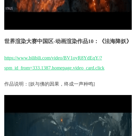
世界渲染大赛中国区
-
动画渲染
作品
10：《
法海降妖
》
https://www.bilibili.com/video/BV1oyR8YdEqY/?
spm_id_from=333.1387.homepage.video_card.click
作品说明：
[妖与佛的因果，终成一声种鸣]