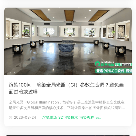
渲染100问｜渲染全局光照（GI）参数怎么调？避免画
面过暗或过曝
全局光照（Global Illumination，简称GI）是三维渲染中模拟真实光线在
场景中多次反射和反弹的核心技术。它能让渲染出的图像拥有柔和阴影、
自然光线和丰富的色彩层次感。然而，许多艺术家在调节GI参数时，常遇
2026-03-24
渲染农场
3D渲染技术
渲染教程
云渲染农场
到画面整体过暗或局部过曝的难题。瑞云渲染农场将从物理合理性的角度
出发，解析GI参数调整的正确思路，帮助您轻松驾驭全局光照。一