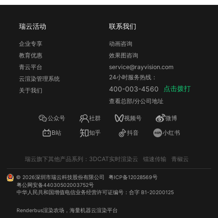
瑞云活动
联系我们
企业专享
动画咨询
教育优惠
效果图咨询
青云平台
service@rayvision.com
24小时服务热线：
云渲染管理系统
点击拨打
400-003-4560
关于我们
查看总部/分公司地址
公众号
社群
视频号
微博
B站
知乎
抖音
小红书
瑞云旗下其他产品系列：
3DCAT实时渲染云
镭速传输
青椒云
©
2026
深圳市瑞云科技股份有限公司
粤ICP备12028569号
粤公网安备44030502003752号
中华人民共和国增值电信业务经营许可证编号：合字 B1-20200125
Renderbus
渲染农场
，海量机器
云渲染
平台