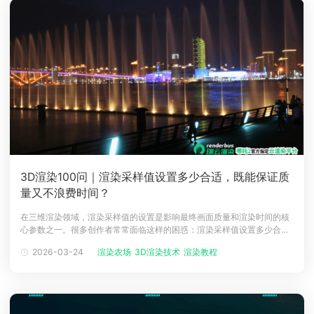
3D渲染100问｜渲染采样值设置多少合适，既能保证质
量又不浪费时间？
在三维渲染领域，渲染采样值的设置是影响最终画面质量和渲染时间的核
心参数之一。很多创作者常常面临这样的困惑：渲染采样值设置多少合
适，既能保证质量又不浪费时间？ 瑞云渲染农场将系统性地探讨这一问
2026-03-24
渲染农场
3D渲染技术
渲染教程
题，并提供实用建议，帮助您在视觉效果和渲染效率之间找到最佳平衡
点。一、什么是渲染采样值？渲染采样值，通常指每个像素计算的样本数
量，是渲染过程中抗锯齿和