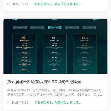
&lsquo;旅&rsquo;见新生 为主题，聚焦CG行业核心创作力量，为具备专
2025-12-21
第五届瑞云3...
瑞云渲染大赛
瑞云渲染大赛...
业功底的创作者打造竞技与展示平台。丰厚奖金池、顶级行业资源、千万
级曝光机会已正式揭晓，诚邀各界专业人士共赴这场创
第五届瑞云3d渲染大赛AIGC组奖金池曝光！
随着 AI 技术与 CG 创作深度融合，第五届瑞云3D渲染动画创作大赛全新
增设 AIGC 组，专为AI 艺术创作者、3D设计从业者、CG爱好者、高校相
关专业学生、AI工具开发者、短视频创意博主打造专属舞台。无论你是
2025-12-20
第五届瑞云3...
瑞云渲染大赛...
瑞云渲染大赛
AI+3D 创作资深玩家、新手小白，还是技术探索者，都能在此展现才华。
目前AIGC 组奖金池与参赛规则正式揭晓，现金奖励、顶