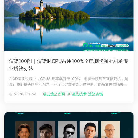
渲染100问｜渲染时CPU占用100%？电脑卡顿死机的专
业解决办法
在3D渲染过程中，CPU占用率飙升至100%、电脑卡顿甚至直接死机，是
设计师们最头疼的问题之一不仅会导致渲染进度中断、作品文件面临丢失
风险，还可能因硬件长期高负荷运行造成损耗。作为服务千万设计师的渲
2026-03-24
瑞云渲染官网
3D渲染技术
渲染农场
渲染教程
染农场，瑞云渲染基于海量实战案例，精准拆解 CPU 满载的核心诱因，
总结出 3 套高效解决方案，帮你轻松化解渲染卡顿危机。​一、CPU 占用