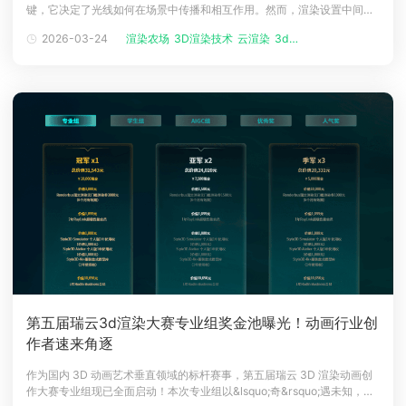
键，它决定了光线如何在场景中传播和相互作用。然而，渲染设置中间接
下载
照明反弹次数设置过高导致渲染慢，设置过低又显粗糙，这一矛盾让许多
动画客户端
动画客户端
动画客户端
动画客户端
动画客户端
动画客户端
2026-03-24
渲染农场
3D渲染技术
云渲染
3d建模渲染
艺术家感到困扰。瑞云渲染将从专业视角，解析如何科学地设置反弹次
数，在视觉质量与渲染效率之间找到最佳平衡点。一、理解反弹次数：它
效果图客户端
效果图客户端
效果图客户端
效果图客户端
效果图客户端
效果图客户端
帮助/教程
如何影响画面与时间？间
登录
第五届瑞云3d渲染大赛专业组奖金池曝光！动画行业创
作者速来角逐
作为国内 3D 动画艺术垂直领域的标杆赛事，第五届瑞云 3D 渲染动画创
作大赛专业组现已全面启动！本次专业组以&lsquo;奇&rsquo;遇未知，