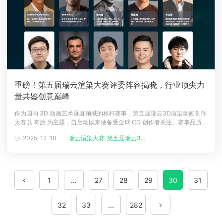
重磅！第五届瑞云渲染大赛评委阵容揭晓，行业顶尖力
量共鉴创意巅峰
作为国内 3D 动画艺术垂直领域的标杆赛事，第五届瑞云3D渲染动画创作
大赛以 奇旅 为主题，自启动以来便备受全球 CG 创作者关注。赛事品质的
核心保障，离不开权威专业的评委阵容。本届大赛云集了好莱坞电影大
2025-12-18
瑞云渲染大赛
第五届瑞云3...
师、国际顶级工作室技术专家、国内爆款影视游戏视效领军者等行业顶尖
力量，他们将以专业视角与严苛标准，发掘兼具技术实力与创意价值的优
质作品。
1
...
27
28
29
30
31
32
33
...
282