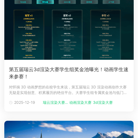
第五届瑞云3d渲染大赛学生组奖金池曝光！动画学生速
来参赛！
对怀揣 3D 动画梦想的在校学生来说，第五届瑞云 3D 渲染动画创作大赛
无疑是实现创意、积累履历的绝佳平台。大赛学生组专属奖金池与低门槛
参赛政策已正式公布，现金奖励、专业软件使用权、千万级流量曝光一键
2025-12-19
瑞云渲染大赛...
动画渲染大赛
3d渲染大赛
CG动画渲染...
解锁，专为动画专业学生打造成长快车道！学生组专属奖励：现金 + 资源
双重赋能学生组奖池覆盖核心奖项、优秀奖、人气奖及特别奖，全方位满
足不同创