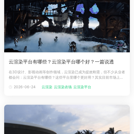
云渲染平台有哪些？云渲染平台哪个好？一篇说透
在3D设计、影视动画等创作领域，云渲染已成为提效刚需，但不少从业者
都会问：云渲染平台有哪些？这些平台里哪个更好用？其实目前市场上的
云渲染平台可分为几大类，而好平台的标准也有迹可循。今天就盘点主流
2026-06-24
云渲染
云渲染农场
云渲染平台
云渲染平台，并拆解选择技巧，文末分享行业标杆平台。云渲染平台有哪
些？三大类主流选择 目前市场上的云渲染平台主要分三类：第一类是综合
型头部平台，如瑞