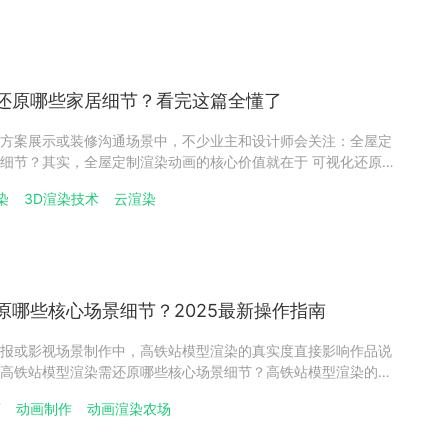
还原哪些家居细节？看完这篇全懂了
方案展示或装修沟通场景中，不少业主和设计师会关注：全屋定
细节？其实，全屋定制渲染动画的核心价值就在于 可视化还原，
空间布局，从动态的功能演示到氛围的场景营造，都能精准呈
染
3D渲染技术
云渲染
抽象图纸，而是可直观感知的真实家居场景，这也是全屋定制渲
原哪些核心场景细节？2025最新操作指南
报或影视场景制作中，高铁站模型渲染的真实度直接影响作品说
高铁站模型渲染需还原哪些核心场景细节？高铁站模型渲染的核
从建筑结构到功能区域，从静态细节到动态氛围，都需精准还原，
画
动画制作
动画渲染农场
视觉质感，又能体现高铁站的实用属性。​高铁站模型渲染关键点