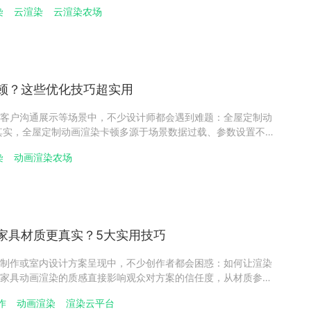
优先选择操作简单、教程丰富且能满足基础全屋定制渲染需求的
染
云渲染
云渲染农场
逐步掌握全屋定制渲染技能。​全屋定制渲染软件1：新手入门级免
顿？这些优化技巧超实用
客户沟通展示等场景中，不少设计师都会遇到难题：全屋定制动
其实，全屋定制动画渲染卡顿多源于场景数据过载、参数设置不当
优化能有效提升渲染流畅度，让全屋定制动画渲染既保证画面质
染
动画渲染农场
卡顿影响方案交付进度，这也是提升全屋定制设计工作效率的关
家具材质更真实？5大实用技巧
制作或室内设计方案呈现中，不少创作者都会困惑：如何让渲染
家具动画渲染的质感直接影响观众对方案的信任度，从材质参数
理处理到环境互动模拟，每一步都关乎材质真实度，而掌握科学
作
动画渲染
渲染云平台
的木材、金属、布料等材质呈现出 触手可及 的真实效果，这也是