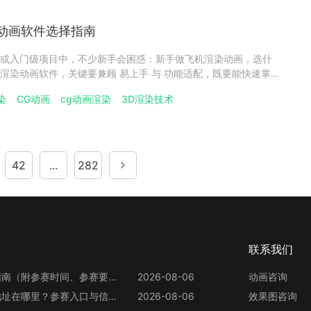
动画软件选择指南
或入门级项目中，不少新手会困惑：新手做飞机渲染动画，选什
渲染动画软件，关键要兼顾 易上手 与 功能适配，既要能快速掌
渲染动画的核心需求，避免因软件门槛过高打击创作积极性。飞
染
CG动画
cg动画渲染
3D渲染技术
门级软件推荐（基础款）对零经验新手来说，入门级飞机渲染动画
42
...
282
联系我们
第13届世界渲染大赛参赛指南（附参赛时间、参赛要求、赛事奖励等）
2026-08-06
动画咨询
第13届世界渲染大赛官网地址在哪里？参赛入口与信息整理
2026-08-06
效果图咨询