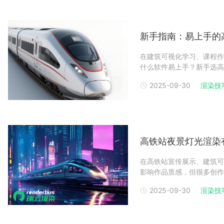
新手指南：易上手的
在建筑可视化学习、课程作
什么软件易上手？新手选高
掌握基础操作，又能满足高
2025-09-30
渲染技
画制作，搭配 MG 动画
级高铁站渲
高铁站夜景灯光渲染
在高铁站宣传展示、建筑可
影响作品质感，但很多创作
夜景灯光渲染的核心技巧，
2025-09-30
渲染技
高铁站的建筑特色与视觉焦
灯光渲染，首先