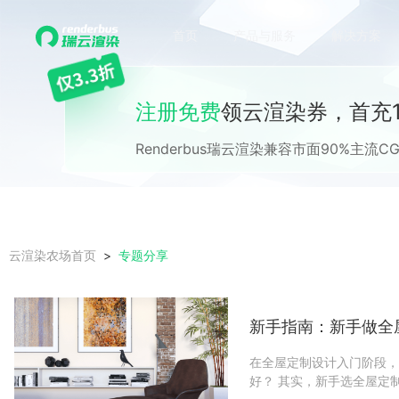
首页
产品与服务
解决方案
注册免费
领云渲染券，首充1
Renderbus瑞云渲染兼容市面90%主
专题分享
云渲染农场首页
新手指南：新手做全
在全屋定制设计入门阶段，
好？ 其实，新手选全屋定