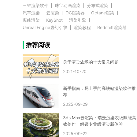
三维渲染软件
珠宝动画渲染
分布式渲染
汽车渲染
云渲染
OC渲染器
Octane渲染
离线渲染
KeyShot
渲染引擎
Unreal Engine虚幻引擎
渲染教程
Redshift渲染器
Blender教程
渲染插件
zbrush实例教程
推荐阅读
3D模型教程
3D建模案例
网络渲染
推荐阅读
云渲染农场使用教程
渲染有噪点
渲染降噪
渲染图黑色
云渲染农场价格
CG建模
Maya
关于渲染农场的十大常见问题
建筑效果图渲染
渲染速度慢
贴图教程
CG角色制作心得
动画渲染
2021-10-20
在线渲染
渲染器
渲染技巧
雕刻3D模型
GPU渲染
cg动画渲染
Blender云端渲染
maya渲染
CG动画
动画制作
新手指南：易上手的高铁站渲染软件推
Blender
CG渲染
渲染农场
云端渲染
荐
3dmax云端渲染
c4d云端渲染
unity3d云端渲染
2025-09-29
渲染图
CG原画
渲染焦散
云渲染疑问
clarisse教程
拟真人物制作
实时渲染
视觉效果
3ds Max云渲染：瑞云渲染农场赋能高
视觉特效
特效
VRay制作案例
VFX案例
效创作，解锁专业级渲染新体验
手动渲染农场
云渲染小课堂
云渲染技巧
2025-09-22