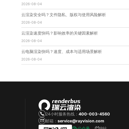
2026-08-04
免费云渲染
云渲染厂家地址
云渲染下载
云渲染网站
云渲染收费
云渲染厂家
云渲染厂商
云渲染安全吗？文件隐私、版权与使用风险解析
云渲染费用
云渲染价格
云渲染参数
云渲染系统
2026-08-04
云渲染架构
第五届瑞云3d渲染动画创作大赛
瑞云渲染大赛
3d渲染大赛
CG动画渲染大赛
云渲染速度快吗？影响效率的关键因素解析
瑞云渲染大赛报名页
瑞云渲染大赛参赛规则
2026-08-04
瑞云渲染大赛奖项
瑞云渲染大赛历届大赛回顾
云电脑渲染快吗？速度、成本与适用场景解析
云渲染电脑
云渲染配置
云主机渲染
视频云渲染
2026-08-04
实时渲染云
实时渲染原理
离线渲染技术
视频云渲染平台
云端渲染器
云端渲染软件
24小时服务热线：
400-003-4560
邮箱：
service@rayvision.com
公众号
B站