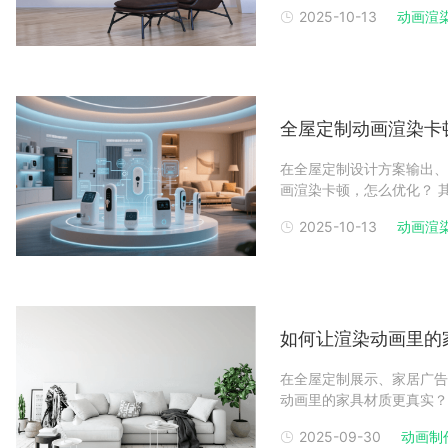
始就追求专业级复杂软件，
2025-10-13
动画渲
工具，才能快速建立信心，
费软件推荐
全屋定制动画渲染卡
在全屋定制设计方案输出、
画渲染卡顿，怎么优化？ 
或硬件适配不足，而针对性
2025-10-13
动画渲
量，又能高效完成，避免因
键。全屋定制动画渲
如何让渲染动画里的
在全屋定制展示、家居广告
动画里的家具材质更真实？
调试到光影适配，从细节纹
2025-09-30
动画制
方法，能让家具动画渲染中