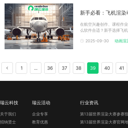
新手必看：飞机渲染
在航空兴趣创作、课程作业
么软件合适？新手选择飞机
握基础操作，又能满足飞机
2025-09-30
动画渲
机渲染动画软件1：新手入
软件是最佳起点
1
...
36
37
38
39
40
41
瑞云科技
瑞云活动
行业资讯
关于我们
企业专享
招纳贤士
教育优惠