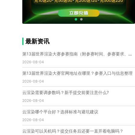
个人渲染农场
小型渲染农场
自建渲染农场
视频渲染农场
渲染农场软件
cpu渲染农场
渲染农场费用
渲染农场下载
模型软件
建模渲染软件
三维建模渲染
3d建模渲染
手机建模渲染
瑞云渲染案例
云渲染案例
云渲染农场
云渲染农场优势
便宜的渲染农场
最新资讯
C4D渲染农场
传统渲染农场
渲染农场怎么选
渲染农场收费
云渲染农场价格
瑞云渲染农场价格
第13届世界渲染大赛参赛指南（附参赛时间、参赛要求、赛事奖励等）
动画渲染农场
动画渲染农场价格
2026-08-04
第十一届世界渲染大赛
世界渲染大赛时间
第13届世界渲染大赛官网地址在哪里？参赛入口与信息整理
世界渲染大赛官网
国际渲染大赛
国际渲染大赛排名
2026-08-04
世界渲染大赛软件
UE云渲染
网页云渲染
瑞云官网
瑞云科技
端云
瑞云渲染官网
云渲染需要调参数吗？新手提交前要注意什么?
云渲染官网
深圳瑞云
瑞云客户端
2026-08-04
瑞云渲染客户端
瑞云动画客户端
renderbus
网络渲染软件
云渲染服务
云渲染怎么收费
云渲染哪个平台好？选择标准与避坑建议
云渲染怎么用
云渲染平台
云渲染软件
2026-08-04
云渲染技术
云渲染原理
云渲染插件
云渲染软件
云渲染可以关机吗？提交任务后还要一直开着电脑吗？
云渲染引擎
云渲染主机
云渲染软件厂家