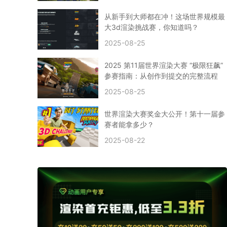
CPU渲染
Arnold案例
3ds Max建模
特效渲染
vr渲染器
效果图渲染
免费云渲染
Autodesk
从新手到大师都在冲！这场世界规模最
2D转3D
SU渲染
圣诞短片
风暴幽灵船
大3d渲染挑战赛，你知道吗？
云渲染大咖专访
CG电影云渲染案例
2025-08-25
Houdini建模案例
自助云渲染农场
Maya使用教程
CG人物制作
Maya基础知识
Blender渲染技巧
2025 第11届世界渲染大赛 “极限狂飙”
3ds Max资讯
3ds Max教程
CG软件资讯
参赛指南：从创作到提交的完整流程
3d云渲染
3dmax渲染
C4D|3d渲染加速
2025-08-25
Substance Painter
3D场景建模教程
渲染设置
vray网络渲染
SAAS渲染农场
Lumion
世界渲染大赛奖金大公开！第十一届参
ZBrush技巧
SketchUp教程
3dmax 渲染慢
赛者能拿多少？
渲染卡顿
云渲染怎么收费
分层渲染
多机渲染
2025-08-22
纹理渲染
全局光引擎
渲染贴图
展UV
拓扑结构
云渲染哪个平台好？
什么是云渲染？
渲染溢色
渲染光斑
渲染软件
3D渲染技术
EEVEE渲染器
Cycles渲染器
C4D教程
Corona降噪器
奥斯卡
电影
建模渲染
人物建模渲染
在线建模渲染
北京渲染农场
成都动画渲染
免费渲染农场
网络渲染农场