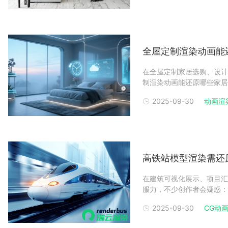
家具动画渲染打动
全屋定制渲染动画能
在全屋定制家居选购、设计
制渲染动画能还原哪些家居
从家具的材质质感到底面的
2025-09-30
动画渲
现，让全屋定制方案不再是
染动画成为行业主流展
高铁站模型渲染需还
在建筑可视化展示、项目汇
服力，不少创作者会疑惑：
心是 贴近真实场景逻辑，
2025-09-30
CG动
才能让高铁站模型渲染既具
1：建筑外观核心