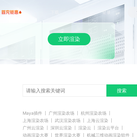
下载
帮助/教程
登录
立即渲染
搜索
Maya插件
广州渲染农场
杭州渲染农场
上海渲染农场
武汉渲染农场
上海云渲染
广州云渲染
深圳云渲染
渲染云
渲染云平台
动画渲染大赛
世界渲染大赛
机械三维动画渲染软件