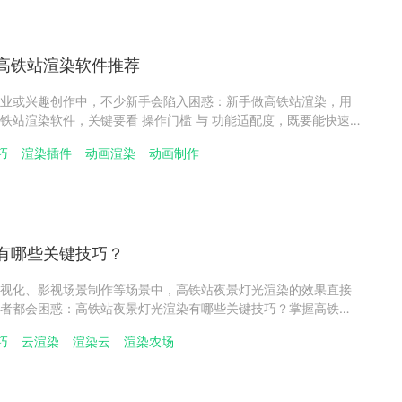
高铁站渲染软件推荐
业或兴趣创作中，不少新手会陷入困惑：新手做高铁站渲染，用
铁站渲染软件，关键要看 操作门槛 与 功能适配度，既要能快速
铁站渲染中场景搭建、材质调整等核心需求，同时若后续涉及动
巧
渲染插件
动画渲染
动画制作
云渲染工具还能提升效率，避免因软件复杂打击创作热情。​新手入门
有哪些关键技巧？
视化、影视场景制作等场景中，高铁站夜景灯光渲染的效果直接
者都会困惑：高铁站夜景灯光渲染有哪些关键技巧？掌握高铁站
能精准还原高铁站夜间光影氛围，让作品既具真实感，又能突出
巧
云渲染
渲染云
渲染农场
点。​高铁站夜景灯光渲染技巧1：光源类型与布局​做好高铁站夜景