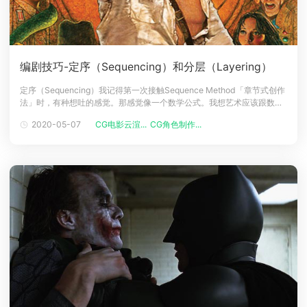
编剧技巧-定序（Sequencing）和分层（Layering）
定序（Sequencing）我记得第一次接触Sequence Method「章节式创作
法」时，有种想吐的感觉。那感觉像一个数学公式。我想艺术应该跟数学
无关吧，艺术应该是发自内心的情感表现，不能量化的。但，当我读了些
2020-05-07
CG电影云渲...
CG角色制作...
剧本后。我慢慢发现「结构」对剧本的重要性。后来我看到这句话:「剧本
是电影的蓝图」打破我原本的想法。蓝图就是:数字、位置、空间。