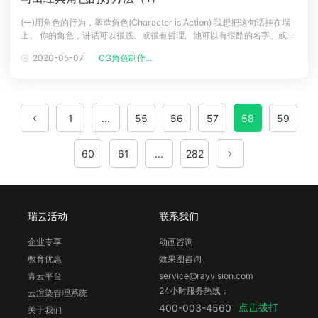
(一)用角色的行为，塑造角色(Character is Action) 我想把这句话挂在墙
上。 你的角色，讲话可以很贱、或很有哲理。他可以有很酷的名字、或打
扮很时髦。但最终，他做了什么，才代表他是谁(they are what they
2020-05-07
CG角色制作...
do)。一个人做了什么，也是我们评断他的依据。所以，当你在写故事
时，不要去想你角色是哪种类型的、
1
...
55
56
57
58
59
60
61
...
282
瑞云活动
联系我们
企业专享
动画咨询
教育优惠
效果图咨询
青云平台
service@rayvision.com
24小时服务热线：
云渲染管理系统
点击拨打
400-003-4560
关于我们