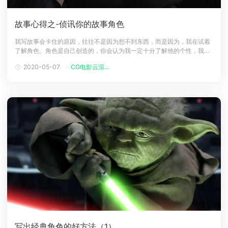
故事心得之-侦讯你的故事角色
我写故事会卡住的原因，往往不是因为想不到东西，而是因为，我在试着
了解角色。角色是自己创造的，你会认为我一定十分了解他的个性，我替
他制造的那段悲惨过去，是让他变的更胆怯?更无惧?还是更努力?但角色其
2020-05-07
CG电影云渲...
实跟真人一样是很难捉模的，可能他一发飙就不是自己，或从头到尾都在
隐藏。我们都了解替角色做笔记的好处，你可以把他的过去、恐惧、动力
来源，都写下来，
写出经典角色的好方法（1）