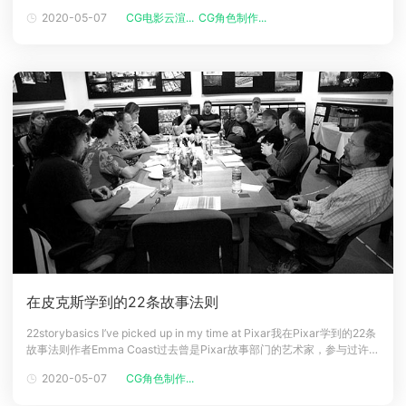
是：为什么发生。主旨，顾名思义，就是故事的意义。人类渴望意义，喜
2020-05-07
CG电影云渲...
CG角色制作...
下载
欢寻找真理，在文字中也不例外。如何写好的主旨？主旨太明显的故事，
动画客户端
动画客户端
动画客户端
动画客户端
动画客户端
动画客户端
就变成政治宣言（宣言）。太说教，不好读。好读的故事，主旨不显露，
埋在人类原始的动机中，
效果图客户端
效果图客户端
效果图客户端
效果图客户端
效果图客户端
效果图客户端
帮助/教程
登录
在皮克斯学到的22条故事法则
22storybasics I’ve picked up in my time at Pixar我在Pixar学到的22条
故事法则作者Emma Coast过去曾是Pixar故事部门的艺术家，参与过许多
动画电影，包括：勇敢传说、怪兽大学、海绵宝宝3D...等。以下是她从
2020-05-07
CG角色制作...
Pixar的导演和同事，以及聆听编剧讲故事，加上自己创作过程中所学的故
事