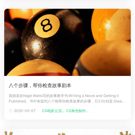
八个步骤，帮你检查故事剧本
我很喜欢Nigel Watts写的故事教学书:Writing a Novel and Getting it
Published。书中有提到八个能帮你检查故事的步骤，它们分别是:Stasis
静滞状态Trigger触发事件The quest新的旅程Surprise惊喜重重Critical
2020-05-07
CG电影云渲...
CG角色制作...
choice抉择Climax高潮Reversal大反转