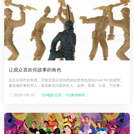
让观众喜欢你故事的角色
你正在创作的角色，可能是观众很自然就会想替他加油(root for)的类型。
像是做好事的男人，或是解决问题的女人。这种，英雄、正派、干好事、
克服困难的行为，创作者几乎不用说服观众角色「本身」是值得加油的。
2020-05-07
CG电影云渲...
CG角色制作...
因为太明显了。但故事角色不会都是这种干好事的人。通常会更复杂一
点。他们甚至有些缺陷，或可能是个怪咖。不然就是故事后期才会开始干
好事。如何