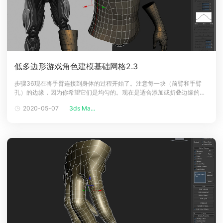
低多边形游戏角色建模基础网格2.3
步骤36现在将手臂连接到身体的过程开始了。注意每一块（前臂和手臂
孔）的边缘，因为你希望它们是均匀的。现在是适合添加或折叠边缘的好
时机。你可以通过按键盘上的3选择边缘。这将选择任何开放边缘。在我
2020-05-07
3ds Ma...
的模型的情况下，我需要添加边缘到我的躯干。步骤37为了使手臂和躯干
的边缘相等，你需要在手腕周围折叠几个边缘。一旦边缘折叠，这将产生
一个不需要的三角形