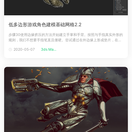
低多边形游戏角色建模基础网格2.2
步骤30使用边缘挤压的方法开始建立手掌和手背。按照与手指真实外形的
规则，我们不想要手指笔直且僵硬。尝试通过在外边缘上形成垫片，在中
心处弄个凹，其中大部分骨骼是用以表现手中的肉。对于手背来说，除了
2020-05-07
3ds Ma...
静脉，指关节和掌骨有相应轮廓，整体我们希望它是相对平坦的，只要在
内边缘和外边缘略微自然向手心弯曲。步骤31继续挤出边缘以将手的后部
眼神建立到手腕。