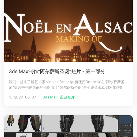
3ds Max制作“阿尔萨斯圣诞”短片 - 第一部分
我们一起来了解艺术家Nicolas Brunet如何使用3ds Max在“阿尔萨斯圣
诞”短片中创造美丽的圣诞节！“阿尔萨斯圣诞”是个邀请观众到阿尔萨斯度
假的促销短片。这是Gaylor Morestin（艺术支持），Thery Ehrlich（音
2020-05-07
3ds Ma...
圣诞短片
乐）和我之间的合作。该项目由一张海报和两部电影组成。今年的主题
是“圣诞树及其装饰品”。在制作的第