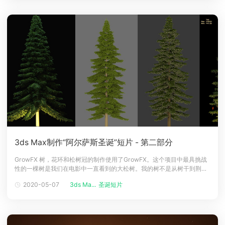
3ds Max制作“阿尔萨斯圣诞”短片 - 第二部分
GrowFX 树，花环和松树冠的制作使用了GrowFX。这个项目中最具挑战
性的一棵树是我们在电影中一直看到的大松树。我的树不是从树干到荆棘
开始制作，而是从荆棘，三级枝条到二级枝条等等，直到树干达到30米高
2020-05-07
3ds Ma...
圣诞短片
的树。 顶点颜色功能帮助了在树枝尾端摆放数以千计的灯和装饰品。松树
+饰物+灯是GrowFX创作的95％;最后的5％来自实例化物体（小饰物