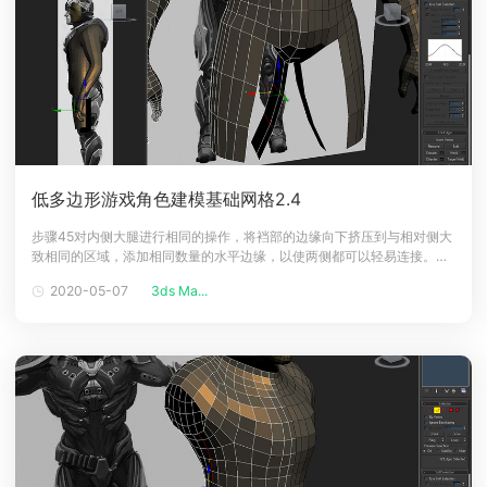
低多边形游戏角色建模基础网格2.4
步骤45对内侧大腿进行相同的操作，将裆部的边缘向下挤压到与相对侧大
致相同的区域，添加相同数量的水平边缘，以使两侧都可以轻易连接。步
骤46这里使用Bridge功能来连接腿的两侧。还要添加一些垂直边缘以拉出
2020-05-07
3ds Ma...
并将一些体积添加到大腿以大概地匹配侧参考图像。步骤47现在添加垂直
边缘沿着腿的前部和后部运行，以匹配臀部上的边界边缘的数量。这基本
上是连接