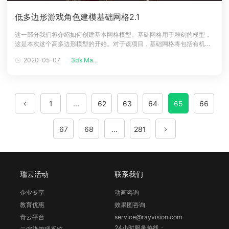
低多边形游戏角色建模基础网格2.1
这一部分我们将介绍如何创建基本网格模型。基础网格用于雕刻的模型，
这是本次这个高多边形模型的开始。对于该项目，基础网格将包括有机部
分，如面部和身体，然后将其雕刻并用作未来部分的装甲设计的基础。使
2020-05-07
3ds Ma...
用这个流程是提高工作效率的好办法，能让你的想法快速成为3D，记得首
先考虑整体美观和干净拓扑。步骤26建模涉及到手，就把手当做一个全新
的，独立的项目对
1
...
62
63
64
65
66
67
68
...
281
瑞云活动
联系我们
企业专享
动画咨询
教育优惠
效果图咨询
青云平台
service@rayvision.com
24小时服务热线：