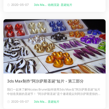
头发渲染通道，每个灯光装置一个，在Scanline中完成，然后在图像中合
2020-05-07
3ds Ma...
动画渲染
圣诞短片
下载
成。除了少数出错，这样可以进行到图片完成。头发渲染工作流程第5
动画客户端
动画客户端
动画客户端
动画客户端
动画客户端
动画客户端
步：HDR和最终收集房屋的室内被HDR纹理点亮。我拍摄了投影在方形房
效果图客户端
效果图客户端
效果图客户端
效果图客户端
效果图客户端
效果图客户端
帮助/教程
登录
3ds Max制作“阿尔萨斯圣诞”短片 - 第三部分
我们一起来了解Nicolas Brunet如何使用3ds Max在“阿尔萨斯圣诞”短片
中创造美丽的圣诞节！ “阿尔萨斯圣诞”是个邀请观众到阿尔萨斯度假的促
销短片。这是Gaylor Morestin（艺术支持），Thery Ehrlich（音乐）和
2020-05-07
3ds Ma...
圣诞短片
我之间的合作。该项目由一张海报和两部电影组成。今年的主题是“圣诞树
及其装饰品”。 第