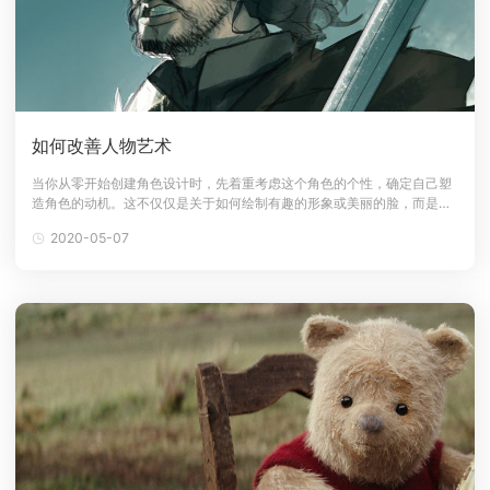
如何改善人物艺术
当你从零开始创建角色设计时，先着重考虑这个角色的个性，确定自己塑
造角色的动机。这不仅仅是关于如何绘制有趣的形象或美丽的脸，而是需
要告知观众人物背后的故事，确保角色的表达，即使只通过眼睛也能说明
2020-05-07
了想要表达的内容。 创作过程是个人的，因此每个艺术家都有自己的工作
流程和方法。分享只是希望能帮助你更好的激发你们的灵感，从而更好的
创作。如果你想