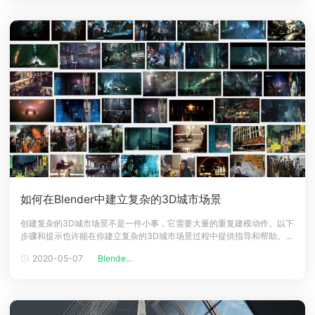
如何在Blender中建立复杂的3D城市场景
创建复杂的3D城市场景不是一件小事，它需要大量的重复建模动作。以下
步骤和提示也许能在你建立复杂的3D城市场景过程中提供指导和帮助。1.
收集想法和灵感 创造力源于现实生活形成想法和决定做什么是创造任何事
2020-05-07
Blende...
物的第一步。在日常物品，电影，书籍和他人的艺术中，灵感无处不在。
BladeRunner让我想到了一个黑色和轻微的计算机朋克城市场景。我