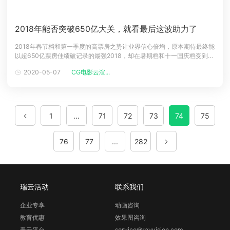
2018年能否突破650亿大关，就看最后这波助力了
2018年春节档和第一季度的高票房之势让业界信心倍增，原本期待最终能
以超650亿票房佳绩破记录的最强2018，却在暑期档和十一国庆档受到了
重击。“十一国庆档”表现平平，《无双》、《李茶的姑妈》、《影》等10
2020-05-07
CG电影云渲...
部电影仅收获了20亿票房。与去年同期的25.47亿元相比，下降了20%。
国庆之后的新片也依然没掀起票房热度，杨幂文艺片转型之
1
...
71
72
73
74
75
76
77
...
282
瑞云活动
联系我们
企业专享
动画咨询
教育优惠
效果图咨询
青云平台
service@rayvision.com