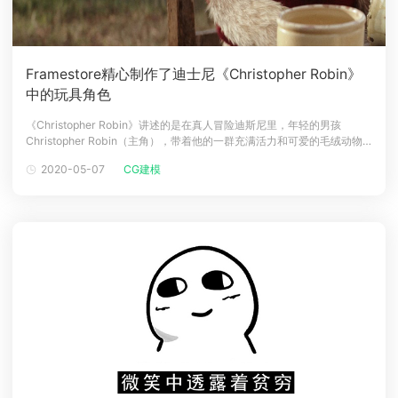
Framestore精心制作了迪士尼《Christopher Robin》
中的玩具角色
《Christopher Robin》讲述的是在真人冒险迪斯尼里，年轻的男孩
Christopher Robin（主角），带着他的一群充满活力和可爱的毛绒动物
在百亩森林里进行了无数次冒险，长大后的他们在一次冒险中迷失了方
2020-05-07
CG建模
向。Christopher Robin的童年朋友，由维尼领导，冒险进入他们迷失的
世界，并帮助罗宾重温在迪斯尼里的爱和那个俏