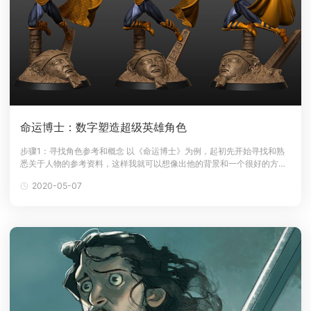
命运博士：数字塑造超级英雄角色
步骤1：寻找角色参考和概念 以《命运博士》为例，起初先开始寻找和熟
悉关于人物的参考资料，这样我就可以想像出他的背景和一个很好的方式
来呈现。这些只是我为这个项目所收集的图片中的一小部分。 受到所有这
2020-05-07
些信息和参考的启发，我在Photoshop中绘制了一个快速概念。 我想用金
色螺旋作为我的主要构图指南，所以我试图寻找满足所需的姿势。这