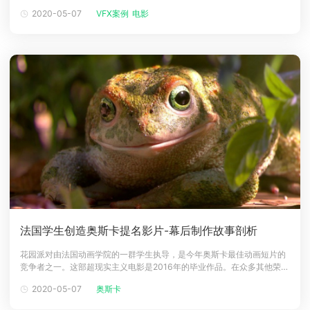
数观众都不会注意到的一些视觉特效。下面是给观众留下了最深刻的印
2020-05-07
VFX案例
电影
下载
象，或者改变了这个行业的十部VFX电影，一起了解一下。10.《猩球崛
动画客户端
动画客户端
动画客户端
动画客户端
动画客户端
动画客户端
起》近几年从VFX制作的生物角度讲，《猩球崛起》无疑是最成功的一部
视效大片。W
效果图客户端
效果图客户端
效果图客户端
效果图客户端
效果图客户端
效果图客户端
帮助/教程
登录
法国学生创造奥斯卡提名影片-幕后制作故事剖析
花园派对由法国动画学院的一群学生执导，是今年奥斯卡最佳动画短片的
竞争者之一。这部超现实主义电影是2016年的毕业作品。在众多其他荣誉
中，Garden Party被评为2016年Animago奖最佳年轻制作奖，2017年
2020-05-07
奥斯卡
SIGGRAPH计算机动画节最佳学生项目，以及2017年SPARK最佳学生短
片。此短片还获得2017年评委会的特别提名克莱