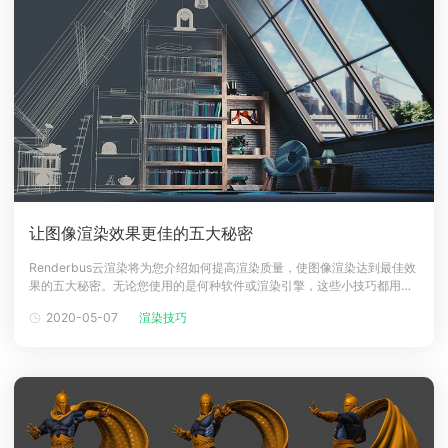
让图像渲染效果更佳的五大秘密
Renderbus云渲染将为您介绍如何提高渲染质量，使图像渲染达到最佳效
果的五大秘密。无论您使用的是何种软件或渲染引擎，这些小技巧都用得
上。1.专注于微小的细节人们普遍认为，在照片中添加的细节越多，就越
2020-05-07
渲染技巧
真实。如果是描绘一幅现实生活的场景，想获得最佳外观，细节是至关重
要的。然而，渲染图像不需要完全干净，添加一些轻微凌乱的细节不会造
成任何影响