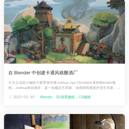
在 Blender 中创建卡通风格酿酒厂
今天云渲染小编给大家带来作者Joshua Jay Christie分享的Blender教
程。Joshua来自南非，是一名概念艺术家、动画师和视觉开发艺术家，目
前在游戏行业工作，下面跟着云渲染小编看一下这个卡通风格酿酒厂的制
2023-03-30
Blende...
3D场景建模...
CG建模
作过程。素描这个燕麦酒厂的作品是用3D和2D软件的组合制作的，你必
须做的第一件事是有一个主旨，接下来一切都围绕它展开，