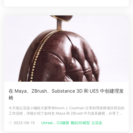
工作了近一年后，一
在 Maya、ZBrush、Substance 3D 和 UE5 中创建理发
椅
今天瑞云渲染小编给大家带来Kevin J. Coulman 分享的理发椅项目背后的
工作流程，详细介绍了如何在 Maya 和 ZBrush 中为道具建模，分享了制
作准确材质的技巧，并解释了为什么选择 UE5 进行渲染。介绍大家好! 我
2023-06-15
Unreal...
CG建模
雕刻3D模型
云渲染
Blende...
的名字是Mehdi Benmansour，我是一个来自阿尔及利亚的25岁3D艺术
家。在成长过程中，我是一个狂