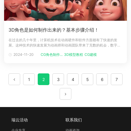
3D角色是如何制作出来的？基本步骤介绍！
在过去的几十年里，计算机技术在动画硬件和软件方面都有了快速的发
展。这种技术的快速发展为动画师和动画团队带来了无数的机会，数字文
艺复兴的最大影响之一是创造自己的三维角色和艺术资产的能力。虽然今
2024-11-20
CG角色制作...
3D模型教程
CG建模
天的硬件和软件使创建3D模型和资产变得更加容易，但要制作出真正吸引
人的作品，仍然需要技巧和奉献精神。虽然和几年前相比这个过程本身已
经简化，但在创建一个
1
2
3
4
5
6
7
瑞云活动
联系我们
企业专享
动画咨询