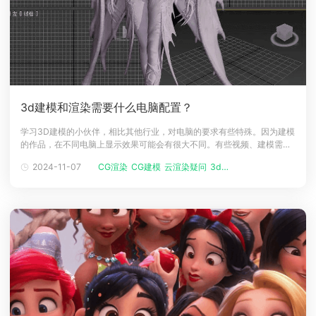
3d建模和渲染需要什么电脑配置？
学习3D建模的小伙伴，相比其他行业，对电脑的要求有些特殊。因为建模
的作品，在不同电脑上显示效果可能会有很大不同。有些视频、建模需要
进行渲染，一些性能不好的电脑渲染可以花费几天的时间。但是很多想要
2024-11-07
CG渲染
CG建模
云渲染疑问
3d建模渲染
学习建模和渲染的小伙伴对电脑不是很了解。很容易担心自己买到性能不
够用的电脑，买到不适合自己的电脑。本文力求通俗易懂，为想要学习3D
建模和渲染的小伙