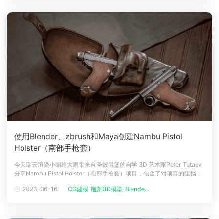
使用Blender、zbrush和Maya创建Nambu Pistol
Holster（南部手枪套）
今天瑞云渲染小编给大家带来自圣彼得堡的自学 3D 艺术家Peter Tutaev
分享Nambu Pistol Holster（南部手枪套）项目，包含了对项目的阻挡，
高模和雕刻还有烘焙及渲染等等介绍大家好！我的名字是彼得图塔耶夫。
2023-06-16
CG建模
雕刻3D模型
Blende...
我是来自圣彼得堡的自学 3D 艺术家，目前在 Blacksteinn 工作。项目计
划作为 Nambu 手枪的附加