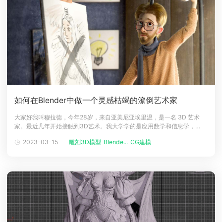
如何在Blender中做一个灵感枯竭的潦倒艺术家
大家好我叫穆拉德，今年28岁，来自亚美尼亚埃里温，是一名 3D 艺术
家。最近几年开始接触到3D艺术。我大学学的是应用数学和信息学，
2015年从部队回来后才决定尝试CG创作。我学习的第一个软件是 3ds
2023-03-15
雕刻3D模型
Blende...
CG建模
Max，然后转向了 Maya，并在埃里温的一家小工作室找到了第一份全职
3D动画师工作。虽然事业开始有了起色，但是却从未做过任何我真正喜欢
并