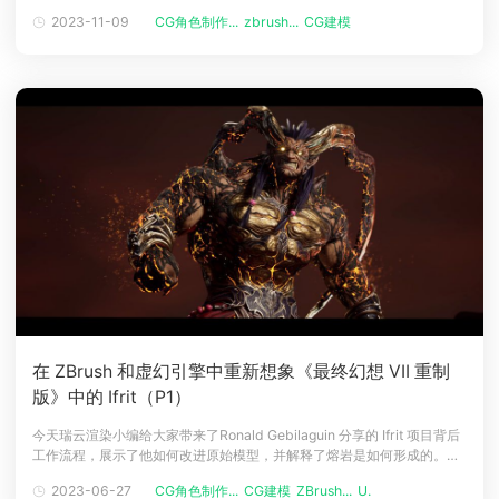
去4年里，他一直从事 AA/AAA 项目，包括《Back4Blood》、《Mortal
2023-11-09
CG角色制作...
zbrush...
CG建模
下载
Online 2》、《Tempest Rising》等游戏，下面一起阅读作者用ZBrush制
动画客户端
动画客户端
动画客户端
动画客户端
动画客户端
动画客户端
作
效果图客户端
效果图客户端
效果图客户端
效果图客户端
效果图客户端
效果图客户端
帮助/教程
登录
在 ZBrush 和虚幻引擎中重新想象《最终幻想 VII 重制
版》中的 Ifrit（P1）
今天瑞云渲染小编给大家带来了Ronald Gebilaguin 分享的 Ifrit 项目背后
工作流程，展示了他如何改进原始模型，并解释了熔岩是如何形成的。介
绍你好！我是 Ronald Gebilaguin 或在线 Gevz/GevzArt。2008 年左
2023-06-27
CG角色制作...
CG建模
ZBrush...
Unreal...
右，我开始在菲律宾的一家后期制作工作室从事 CG 行业的工作。在那里