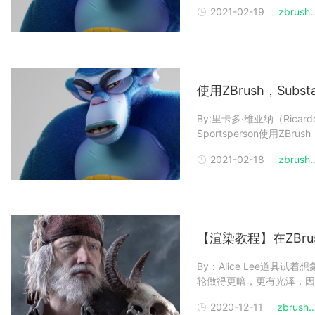
蕉”的第二部。这个模型最终还使
2021-02-19
zbrush..
持B
使用ZBrush，Subs
By:里卡多·维亚纳（Ricardo
Sportsperson使用ZBru
蕉”。使用工具：ZBrush，Su
2021-02-18
zbrush..
【渲染教程】在ZBr
By：Alice Lee道
轮做得更暗，更有光泽，因
应该有很多划痕，因为那部分
2020-12-11
zbrush..
接缝，在Substance P