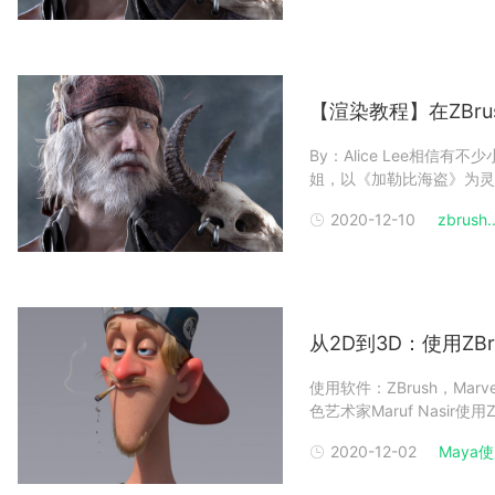
【渲染教程】在ZBr
By：Alice Lee相
姐，以《加勒比海盗》为灵
计的吧！介绍Alice L
2020-12-10
zbrush..
国艺术大学学院学习了3D
从2D到3D：使用ZB
使用软件：ZBrush，Marvelo
色艺术家Maruf Nasir
（译者注：Renderbus
2020-12-02
Maya使用
介绍了参考，