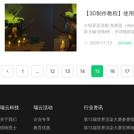
【3D制作教程】使用B
介绍亚历克斯·加西亚（Al
异大锅”的制作，并详细的讲
过程（译者注：Renderb
2020-11-12
zbrush..
后，现在要进行烘焙和纹理
1
...
12
13
14
15
16
17
瑞云科技
瑞云活动
行业资讯
关于我们
企业专享
招纳贤士
教育优惠