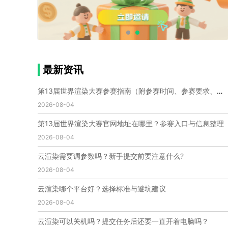
个人渲染农场
小型渲染农场
自建渲染农场
视频渲染农场
渲染农场软件
cpu渲染农场
渲染农场费用
渲染农场下载
模型软件
建模渲染软件
三维建模渲染
3d建模渲染
手机建模渲染
瑞云渲染案例
云渲染案例
云渲染农场
云渲染农场优势
便宜的渲染农场
最新资讯
C4D渲染农场
传统渲染农场
渲染农场怎么选
渲染农场收费
云渲染农场价格
瑞云渲染农场价格
第13届世界渲染大赛参赛指南（附参赛时间、参赛要求、赛事奖励等）
动画渲染农场
动画渲染农场价格
2026-08-04
第十一届世界渲染大赛
世界渲染大赛时间
第13届世界渲染大赛官网地址在哪里？参赛入口与信息整理
世界渲染大赛官网
国际渲染大赛
国际渲染大赛排名
2026-08-04
世界渲染大赛软件
UE云渲染
网页云渲染
瑞云官网
瑞云科技
端云
瑞云渲染官网
云渲染需要调参数吗？新手提交前要注意什么?
云渲染官网
深圳瑞云
瑞云客户端
2026-08-04
瑞云渲染客户端
瑞云动画客户端
renderbus
网络渲染软件
云渲染服务
云渲染怎么收费
云渲染哪个平台好？选择标准与避坑建议
云渲染怎么用
云渲染平台
云渲染软件
2026-08-04
云渲染技术
云渲染原理
云渲染插件
云渲染软件
云渲染可以关机吗？提交任务后还要一直开着电脑吗？
云渲染引擎
云渲染主机
云渲染软件厂家