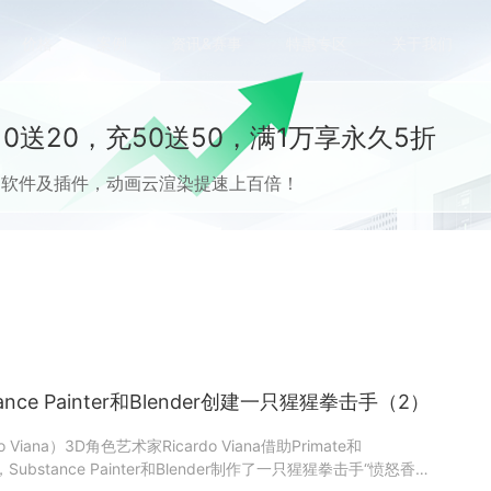
价格
案例
资讯&赛事
特惠专区
关于我们
0送20，充50送50，满1万享永久5折
流CG软件及插件，动画云渲染提速上百倍！
tance Painter和Blender创建一只猩猩拳击手（2）
 Viana）3D角色艺术家Ricardo Viana借助Primate和
sh，Substance Painter和Blender制作了一只猩猩拳击手“愤怒香