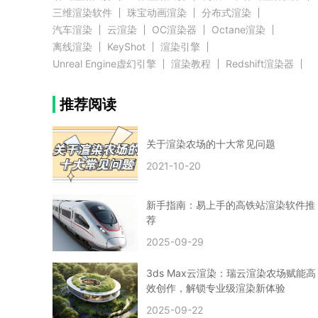
三维渲染软件
珠宝动画渲染
分布式渲染
汽车渲染
云渲染
OC渲染器
Octane渲染
离线渲染
KeyShot
渲染引擎
Unreal Engine虚幻引擎
渲染教程
Redshift渲染器
Blender教程
渲染插件
zbrush实例教程
推荐阅读
3D模型教程
3D建模案例
网络渲染
推荐阅读
云渲染农场使用教程
渲染有噪点
渲染降噪
渲染图黑色
云渲染农场价格
CG建模
Maya
关于渲染农场的十大常见问题
建筑效果图渲染
渲染速度慢
贴图教程
CG角色制作心得
动画渲染
2021-10-20
在线渲染
渲染器
渲染技巧
雕刻3D模型
GPU渲染
cg动画渲染
Blender云端渲染
maya渲染
CG动画
动画制作
新手指南：易上手的高铁站渲染软件推
Blender
CG渲染
渲染农场
云端渲染
荐
3dmax云端渲染
c4d云端渲染
unity3d云端渲染
2025-09-29
渲染图
CG原画
渲染焦散
云渲染疑问
clarisse教程
拟真人物制作
实时渲染
视觉效果
3ds Max云渲染：瑞云渲染农场赋能高
视觉特效
特效
VRay制作案例
VFX案例
效创作，解锁专业级渲染新体验
手动渲染农场
云渲染小课堂
云渲染技巧
2025-09-22