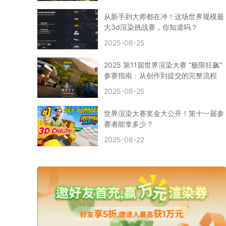
CPU渲染
Arnold案例
3ds Max建模
特效渲染
vr渲染器
效果图渲染
免费云渲染
Autodesk
从新手到大师都在冲！这场世界规模最
2D转3D
SU渲染
圣诞短片
风暴幽灵船
大3d渲染挑战赛，你知道吗？
云渲染大咖专访
CG电影云渲染案例
2025-08-25
Houdini建模案例
自助云渲染农场
Maya使用教程
CG人物制作
Maya基础知识
Blender渲染技巧
2025 第11届世界渲染大赛 “极限狂飙”
3ds Max资讯
3ds Max教程
CG软件资讯
参赛指南：从创作到提交的完整流程
3d云渲染
3dmax渲染
C4D|3d渲染加速
2025-08-25
Substance Painter
3D场景建模教程
渲染设置
vray网络渲染
SAAS渲染农场
Lumion
世界渲染大赛奖金大公开！第十一届参
ZBrush技巧
SketchUp教程
3dmax 渲染慢
赛者能拿多少？
渲染卡顿
云渲染怎么收费
分层渲染
多机渲染
2025-08-22
纹理渲染
全局光引擎
渲染贴图
展UV
拓扑结构
云渲染哪个平台好？
什么是云渲染？
渲染溢色
渲染光斑
渲染软件
3D渲染技术
EEVEE渲染器
Cycles渲染器
C4D教程
Corona降噪器
奥斯卡
电影
建模渲染
人物建模渲染
在线建模渲染
北京渲染农场
成都动画渲染
免费渲染农场
网络渲染农场