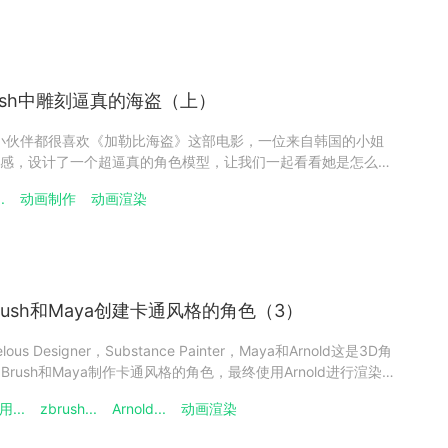
ush中雕刻逼真的海盗（上）
信有不少小伙伴都很喜欢《加勒比海盗》这部电影，一位来自韩国的小姐
感，设计了一个超逼真的角色模型，让我们一起看看她是怎么设
ee，来自韩国，在韩国她主修雕塑。她决定学习数字建模，所以她在美
.
动画制作
动画渲染
建模。毕业后，她一直在《使命召唤: 现代战争与战区》的无
rush和Maya创建卡通风格的角色（3）
us Designer，Substance Painter，Maya和Arnold这是3D角
使用ZBrush和Maya制作卡通风格的角色，最终使用Arnold进行渲染
云渲染农场支持Arnold渲染器哦！）教程的第三部分。之前我们已经
...
zbrush...
Arnold...
动画渲染