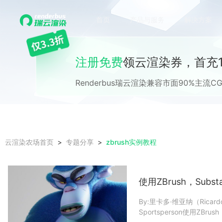
首页
产品与服务
解决方案
注册免费
领云渲染券，首充1
Renderbus瑞云渲染兼容市面90%主
zbrush实例教程
云渲染农场首页
专题分享
使用ZBrush，Subs
By:里卡多·维亚纳（Ricardo
Sportsperson使用ZBru