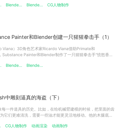
用了Blender 的Cycles渲染器（译者注:Renderbus云渲染支
.
Blende...
Blende...
CG人物制作
tance Painter和Blender创建一只猩猩拳击手（1）
 Viana）3D角色艺术家Ricardo Viana借助Primate和
sh，Substance Painter和Blender制作了一只猩猩拳击手“愤怒香
bstance Painter和Blender，Cycles渲染器介绍在本教
.
Blende...
Blende...
ush中雕刻逼真的海盗（下）
具试着想象每一件道具的历史。比如，在给机械臂建模的时候，把里面的齿
为它们更难清洗，需要一些油才能更灵活地移动。他的木腿底部
每次都会刮到地板。至于衣服，Lee使用ZBrush的Alpha设计了
.
CG人物制作
动画渲染
动画制作
ainter中绘制缝线。她还使皮革的边缘更加