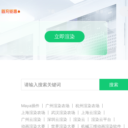
下载
帮助/教程
登录
立即渲染
搜索
Maya插件
广州渲染农场
杭州渲染农场
上海渲染农场
武汉渲染农场
上海云渲染
广州云渲染
深圳云渲染
渲染云
渲染云平台
动画渲染大赛
世界渲染大赛
机械三维动画渲染软件