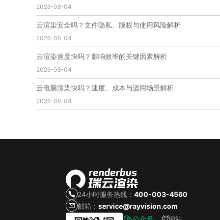
2026-08-04
免费云渲染
云渲染厂家地址
云渲染下载
云渲染网站
云渲染收费
云渲染厂家
云渲染厂商
云渲染安全吗？文件隐私、版权与使用风险解析
云渲染费用
云渲染价格
云渲染参数
云渲染系统
2026-08-04
云渲染架构
第五届瑞云3d渲染动画创作大赛
瑞云渲染大赛
3d渲染大赛
CG动画渲染大赛
云渲染速度快吗？影响效率的关键因素解析
瑞云渲染大赛报名页
瑞云渲染大赛参赛规则
2026-08-04
瑞云渲染大赛奖项
瑞云渲染大赛历届大赛回顾
云电脑渲染快吗？速度、成本与适用场景解析
云渲染电脑
云渲染配置
云主机渲染
视频云渲染
2026-08-04
实时渲染云
实时渲染原理
离线渲染技术
视频云渲染平台
云端渲染器
云端渲染软件
24小时服务热线：
400-003-4560
邮箱：
service@rayvision.com
公众号
B站