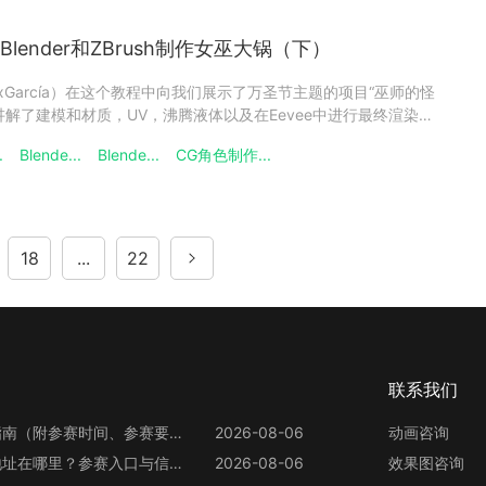
lender和ZBrush制作女巫大锅（下）
exGarcía）在这个教程中向我们展示了万圣节主题的项目“巫师的怪
解了建模和材质，UV，沸腾液体以及在Eevee中进行最终渲染的
us云渲染支持Blender哟！）。纹理当准备好所有的拓扑和UV之
.
Blende...
Blende...
CG角色制作...
的绘制了。烘焙阶段，亚历克斯·加西亚最喜
18
...
22
联系我们
第13届世界渲染大赛参赛指南（附参赛时间、参赛要求、赛事奖励等）
2026-08-06
动画咨询
第13届世界渲染大赛官网地址在哪里？参赛入口与信息整理
2026-08-06
效果图咨询