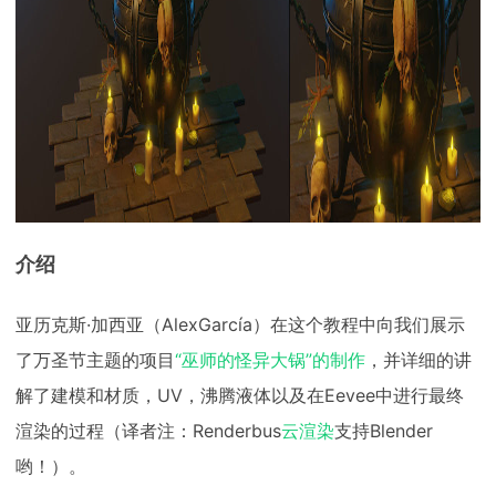
下载
动画客户端
动画客户端
动画客户端
动画客户端
动画客户端
动画客户端
效果图客户端
效果图客户端
效果图客户端
效果图客户端
效果图客户端
效果图客户端
帮助/教程
登录
介绍
亚历克斯·加西亚（AlexGarcía）在这个教程中向我们展示
了万圣节主题的项目
“巫师的怪异大锅”的制作
，并详细的讲
解了建模和材质，UV，沸腾液体以及在Eevee中进行最终
渲染的过程（译者注：Renderbus
云渲染
支持Blender
哟！）。