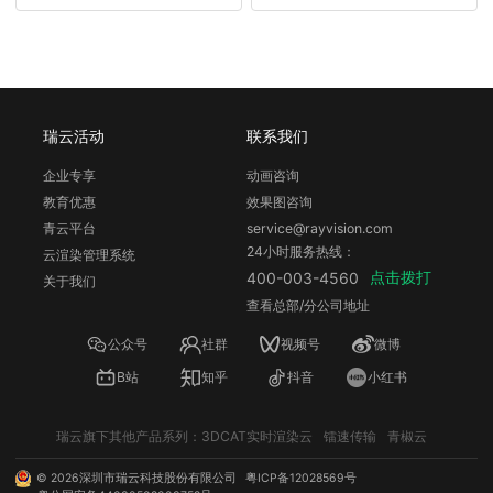
瑞云活动
联系我们
企业专享
动画咨询
教育优惠
效果图咨询
青云平台
service@rayvision.com
24小时服务热线：
云渲染管理系统
点击拨打
400-003-4560
关于我们
查看总部/分公司地址
公众号
社群
视频号
微博
B站
知乎
抖音
小红书
瑞云旗下其他产品系列：
3DCAT实时渲染云
镭速传输
青椒云
©
2026
深圳市瑞云科技股份有限公司
粤ICP备12028569号